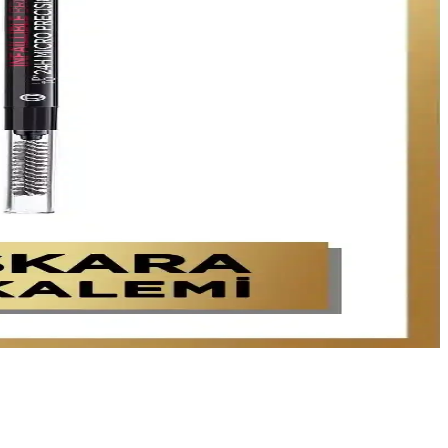
ile ihtiyaçlarınıza en uygun olanı seçin.
sunar, hızlı ve pratik uygulama sağlar.
ze yardımcı oluyoruz.
 öne çıkar.
ylığı sağlar.