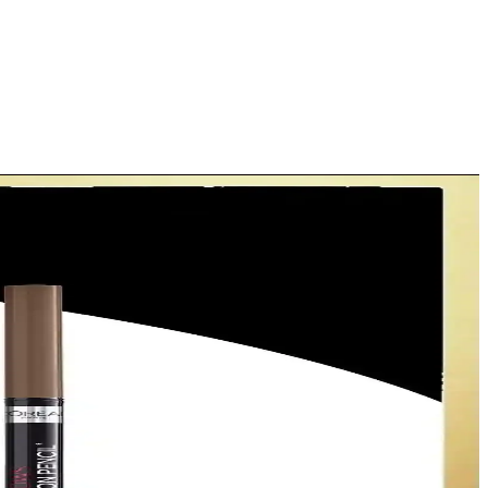
ikler üzerinden değerlendirilir.
ünlerle makyajınız gün boyu taze kalır.
. Günlük ve özel makyajda ideal seçenek.