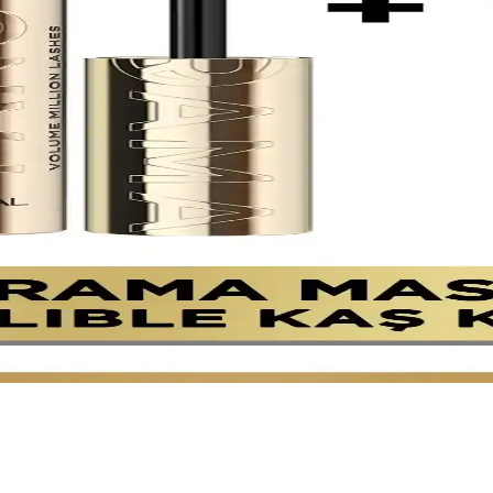
arşılaştırıyoruz. Renk, kalıcılık ve kullanım kolaylığı gibi özellikler 
Kaşlar İçin Pratik Çözüm
lü, dolgun kaşlar için yüksek pigmentasyon ve çeşitli renk seçenekleri 
engi ve Transparan Seçeneklerin Detaylı Analizi
rmasıyla, doğal görünüm ve kalıcılık açısından en uygun ürünü seçmeni
k ve Özellikler Analizi
e kalıcı kaş görünümü sağlar, kullanım kolaylığı ve uzun süre etkisiyle
alıcı Makyaj Çözümleri
 ve kalıcı sonuçlar sunar, günlük ve özel makyajlarınızda kullanım kola