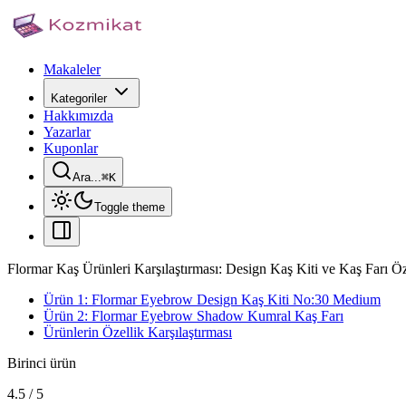
Makaleler
Kategoriler
Hakkımızda
Yazarlar
Kuponlar
Ara...
⌘
K
Toggle theme
Flormar Kaş Ürünleri Karşılaştırması: Design Kaş Kiti ve Kaş Farı Öze
Ürün 1: Flormar Eyebrow Design Kaş Kiti No:30 Medium
Ürün 2: Flormar Eyebrow Shadow Kumral Kaş Farı
Ürünlerin Özellik Karşılaştırması
Birinci ürün
4.5
/
5