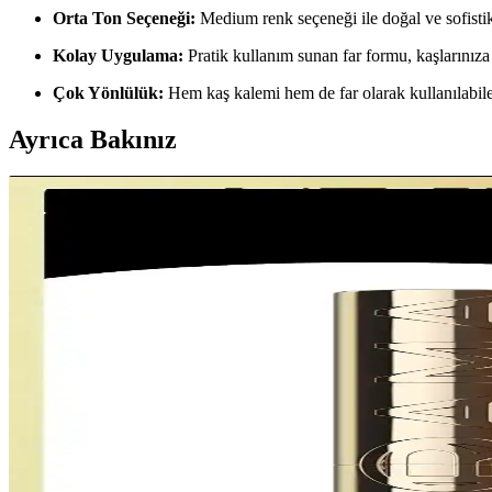
Orta Ton Seçeneği:
Medium renk seçeneği ile doğal ve sofistik
Kolay Uygulama:
Pratik kullanım sunan far formu, kaşlarınıza
Çok Yönlülük:
Hem kaş kalemi hem de far olarak kullanılabile
Ayrıca Bakınız
Duo Kaş Sabitleyici Ürünlerinin Özellikleri ve Kaş 
Duo kaş sabitleyici ürünler, kaşları renklendirip sabitleyerek makyajın ka
Uzun Süreli ve Etkili Kas Makyajı İçin Temel Ürünl
Kas makyajı, sahne ve fotoğraf çekimleri için uzun ömürlü ve suya daya
Kaş ve Göz Çevresi Makyajında Flormar Brow Up High
Flormar Brow Up Highlighter, doğal ve parlak kaşlar ile göz çevresin
Golden Rose Kaş Farları No 103 Ash ve No 106 Deep