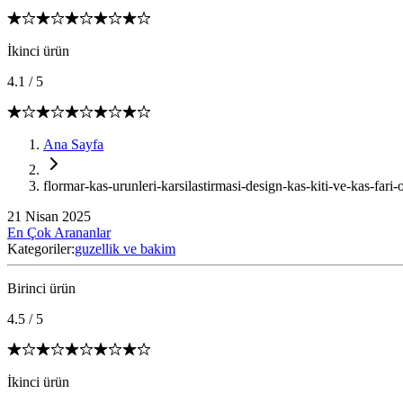
İkinci ürün
4.1
/
5
Ana Sayfa
flormar-kas-urunleri-karsilastirmasi-design-kas-kiti-ve-kas-fari-o
21 Nisan 2025
En Çok Arananlar
Kategoriler:
guzellik ve bakim
Birinci ürün
4.5
/
5
İkinci ürün