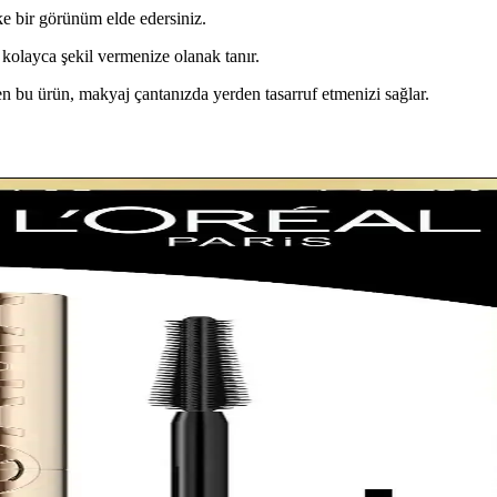
e bir görünüm elde edersiniz.
 kolayca şekil vermenize olanak tanır.
n bu ürün, makyaj çantanızda yerden tasarruf etmenizi sağlar.
Makyajında Kullanımı
lıcılığını artırır. Ancak, spesifik ürün bilgileri sınırlıdır ve genel özell
er ve Uygulama Yöntemleri
nıklı ürünler kullanılarak uygulanır. Doğru teknikler ve sabitleyici ür
lighter ile Doğal Parlaklık
e aydınlık katan, kolay kullanımlı ve uzun süre kalıcı bir makyaj ürünü
 Brown Karşılaştırması