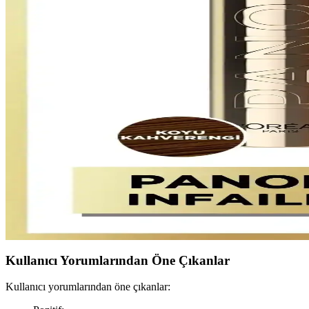
Golden Rose'un No 103 Ash ve No 106 Deep Brown kaş farlarını detaylı k
Flormar Brow Micro Filler Pen ile Doğal ve Dolgun 
Flormar Brow Micro Filler Pen, ince ve hassas yapısıyla doğal görünüm
Farmasi Kaş Maskarası Karşılaştırması: Koyu Kahver
Farmasi'nin koyu kahverengi ve transparan kaş maskaraları karşılaştı
Pastel Profashion Kaş Maskarası Karşılaştırması: Ren
Pastel Profashion kaş maskaraları 21 ve 22 renk seçenekleriyle doğal v
L'Oreal Paris Maskara ve Kaş Kalemi ile Doğal ve K
L'Oreal Paris'in hacim veren maskarası ve 24H mikro kaş kalemi, doğal
Kullanıcı Yorumlarından Öne Çıkanlar
Kullanıcı yorumlarından öne çıkanlar: