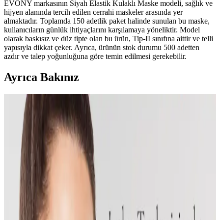
EVONY markasının Siyah Elastik Kulaklı Maske modeli, sağlık ve
hijyen alanında tercih edilen cerrahi maskeler arasında yer
almaktadır. Toplamda 150 adetlik paket halinde sunulan bu maske,
kullanıcıların günlük ihtiyaçlarını karşılamaya yöneliktir. Model
olarak baskısız ve düz tipte olan bu ürün, Tip-II sınıfına aittir ve telli
yapısıyla dikkat çeker. Ayrıca, ürünün stok durumu 500 adetten
azdır ve talep yoğunluğuna göre temin edilmesi gerekebilir.
Ayrıca Bakınız
Saç Bakım Setleri ve Yağlı ile Dökülmeye Karşı
Etkili Çözüm Yöntemleri
Saç bakım setleri, yağlı ve dökülmeye karşı özel formüllerle saç
sağlığını destekler. Farklı ürünler ve bütçelere uygun seçenekler
sayesinde saçlarınız güçlenir ve doğal görünüm kazanır.
Missha Maskeleri Karşılaştırması: Pirinç Özlü
Aydınlatıcı ve Shea Yağı Özlü Maske Özellikleri
İki popüler Missha maskesinin içeriklerini, kullanımını ve kullanıcı
yorumlarını karşılaştırarak, cilt tipinize en uygun olanı belirlemenize