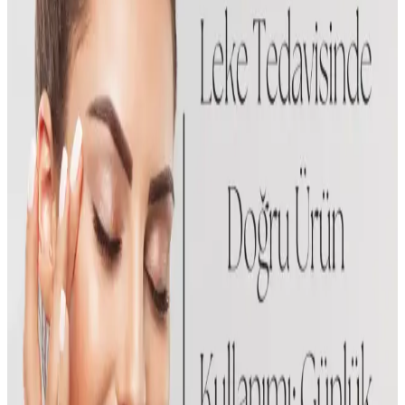
İki popüler Missha maskesinin içeriklerini, kullanımını ve kullanıcı
yorumlarını karşılaştırarak, cilt tipinize en uygun olanı belirlemenize
yardımcı oluyoruz.
Yves Rocher Canlandırıcı Besleyici Maske: Doğal
İçeriklerle Cilt Sağlığını Destekleyen Ürün
Yves Rocher'in organik aynısafa içeren besleyici maskesi, tüm cilt
tiplerine uygun, nem seviyesini artıran ve cildi yumuşatan etkili bir
bakım ürünüdür.
Herbal Essences ve KOBE Saç Maskeleri
Karşılaştırması: Hangi Ürün Daha İyi Sonuçlar
Sunar?
Herbal Essences ve KOBE saç maskeleri, farklı ihtiyaçlara yönelik
formüllerle saçlara bakım yapar. Bu karşılaştırmada, içerik, etki ve
kullanıcı memnuniyeti gibi kriterlerle en uygun seçeneği
belirliyoruz.
Makyaj Sonrası Maske Kullanımında Makyajın
Dayanıklılığını Artırma Yöntemleri ve Ürün Seçimi