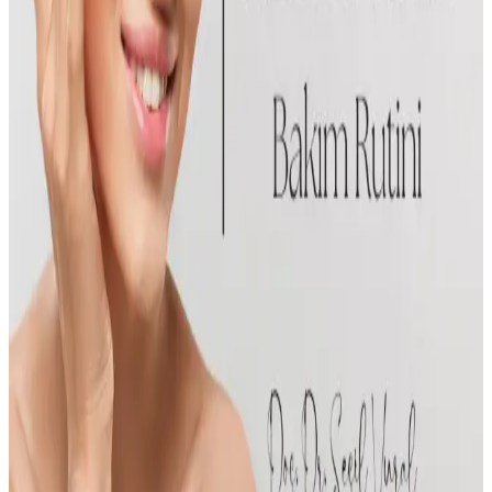
Sabitleyici spreyler ve maske destek çerçeveleri makyajın kalıcılığını
artırır.
Akne ve Siyah Noktalar İçin Etkili Maske Kullanımı
ve Cilt Sağlığı İpuçları
Akne ve siyah nokta sorunlarını hedefleyen maskelerin içerikleri,
kullanımı ve seçimi hakkında detaylı bilgiler, cilt sağlığını koruma ve
iyileştirme yolları anlatılıyor.
EVONY Maske Black Elastik Kulaklı ile EVONY
Cerrahi Maske Siyah Karşılaştırması
Bu karşılaştırma EVONY Maske Black Elastik Kulaklı ile EVONY
Yumuşak Elastik Kulaklı Cerrahi Maskelerin filtrasyon, konfor,
burun teli uyumu ve katman yapısını veriye dayalı olarak
karşılaştırır; kullanıcı geri bildirimleri özetlenir. Bu değerlendirme,
her iki ürünün güvenlik standartlarını ve kullanıcı deneyimini bir
arada ele alır.
Doğru Ürün Kullanımı ve Cilt Bakımı İçin Bilimsel
ve Pratik Yaklaşımlar
Cilt bakımı, doğru ürün seçimi ve düzenli kullanım ile sağlıklı ve