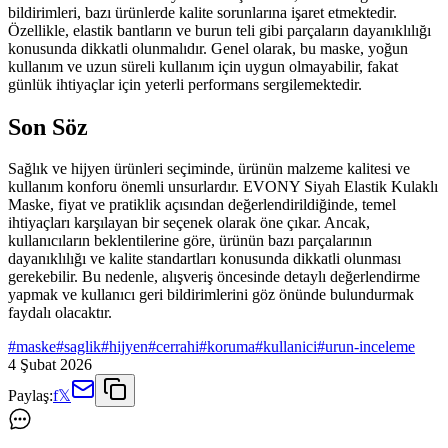
bildirimleri, bazı ürünlerde kalite sorunlarına işaret etmektedir.
Özellikle, elastik bantların ve burun teli gibi parçaların dayanıklılığı
konusunda dikkatli olunmalıdır. Genel olarak, bu maske, yoğun
kullanım ve uzun süreli kullanım için uygun olmayabilir, fakat
günlük ihtiyaçlar için yeterli performans sergilemektedir.
Son Söz
Sağlık ve hijyen ürünleri seçiminde, ürünün malzeme kalitesi ve
kullanım konforu önemli unsurlardır. EVONY Siyah Elastik Kulaklı
Maske, fiyat ve pratiklik açısından değerlendirildiğinde, temel
ihtiyaçları karşılayan bir seçenek olarak öne çıkar. Ancak,
kullanıcıların beklentilerine göre, ürünün bazı parçalarının
dayanıklılığı ve kalite standartları konusunda dikkatli olunması
gerekebilir. Bu nedenle, alışveriş öncesinde detaylı değerlendirme
yapmak ve kullanıcı geri bildirimlerini göz önünde bulundurmak
faydalı olacaktır.
#
maske
#
saglik
#
hijyen
#
cerrahi
#
koruma
#
kullanici
#
urun-inceleme
4 Şubat 2026
Paylaş:
f
𝕏