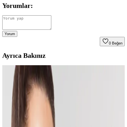
Yorumlar:
Yorum
0
Beğen
Ayrıca Bakınız
Saç Bakım Setleri ve Yağlı ile Dökülmeye Karşı
Etkili Çözüm Yöntemleri
Saç bakım setleri, yağlı ve dökülmeye karşı özel formüllerle saç
sağlığını destekler. Farklı ürünler ve bütçelere uygun seçenekler
sayesinde saçlarınız güçlenir ve doğal görünüm kazanır.
Missha Maskeleri Karşılaştırması: Pirinç Özlü
Aydınlatıcı ve Shea Yağı Özlü Maske Özellikleri