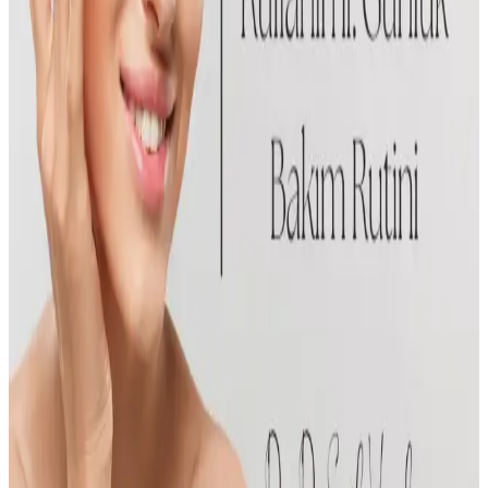
Makyajın maskeye bulaşmasını azaltmak için ince katman
uygulama, pudrayı bastırma ve mat bazlar tercih edilmelidir.
Sabitleyici spreyler ve maske destek çerçeveleri makyajın kalıcılığını
artırır.
Akne ve Siyah Noktalar İçin Etkili Maske Kullanımı
ve Cilt Sağlığı İpuçları
Akne ve siyah nokta sorunlarını hedefleyen maskelerin içerikleri,
kullanımı ve seçimi hakkında detaylı bilgiler, cilt sağlığını koruma ve
iyileştirme yolları anlatılıyor.
EVONY Maske Black Elastik Kulaklı ile EVONY
Cerrahi Maske Siyah Karşılaştırması
Bu karşılaştırma EVONY Maske Black Elastik Kulaklı ile EVONY
Yumuşak Elastik Kulaklı Cerrahi Maskelerin filtrasyon, konfor,
burun teli uyumu ve katman yapısını veriye dayalı olarak
karşılaştırır; kullanıcı geri bildirimleri özetlenir. Bu değerlendirme,
her iki ürünün güvenlik standartlarını ve kullanıcı deneyimini bir
arada ele alır.
Doğru Ürün Kullanımı ve Cilt Bakımı İçin Bilimsel
ve Pratik Yaklaşımlar