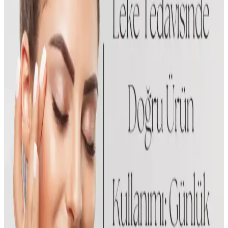
yardımcı oluyoruz.
Yves Rocher Canlandırıcı Besleyici Maske: Doğal
İçeriklerle Cilt Sağlığını Destekleyen Ürün
Yves Rocher'in organik aynısafa içeren besleyici maskesi, tüm cilt
tiplerine uygun, nem seviyesini artıran ve cildi yumuşatan etkili bir
bakım ürünüdür.
Herbal Essences ve KOBE Saç Maskeleri
Karşılaştırması: Hangi Ürün Daha İyi Sonuçlar
Sunar?
Herbal Essences ve KOBE saç maskeleri, farklı ihtiyaçlara yönelik
formüllerle saçlara bakım yapar. Bu karşılaştırmada, içerik, etki ve
kullanıcı memnuniyeti gibi kriterlerle en uygun seçeneği
belirliyoruz.
Makyaj Sonrası Maske Kullanımında Makyajın
Dayanıklılığını Artırma Yöntemleri ve Ürün Seçimi
Makyajın maskeye bulaşmasını azaltmak için ince katman
uygulama, pudrayı bastırma ve mat bazlar tercih edilmelidir.