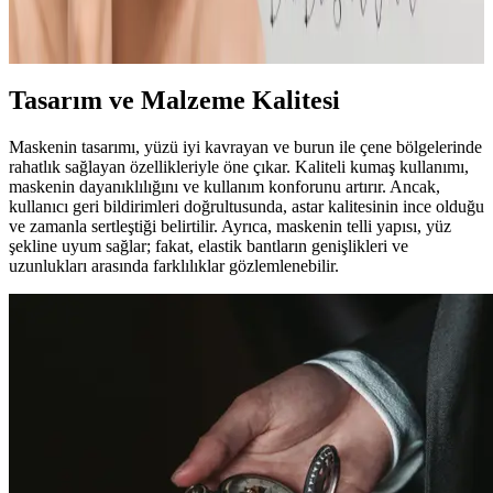
genç görünen cilde ulaşmayı sağlar. Her cilt tipi için uygun ürünler
ve bakım rutinleri hakkında bilgiler içerir.
Tasarım ve Malzeme Kalitesi
Maskenin tasarımı, yüzü iyi kavrayan ve burun ile çene bölgelerinde
rahatlık sağlayan özellikleriyle öne çıkar. Kaliteli kumaş kullanımı,
maskenin dayanıklılığını ve kullanım konforunu artırır. Ancak,
kullanıcı geri bildirimleri doğrultusunda, astar kalitesinin ince olduğu
ve zamanla sertleştiği belirtilir. Ayrıca, maskenin telli yapısı, yüz
şekline uyum sağlar; fakat, elastik bantların genişlikleri ve
uzunlukları arasında farklılıklar gözlemlenebilir.