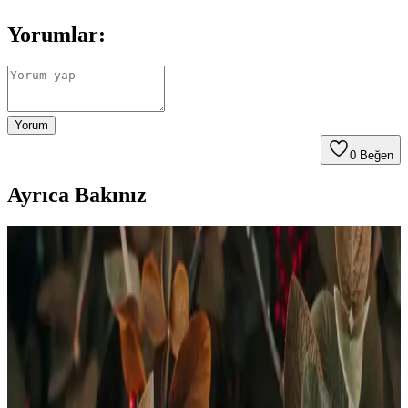
Yorumlar:
Yorum
0
Beğen
Ayrıca Bakınız
Aseton Olmadan Oje Çıkarma Yöntemleri: Güvenli
ve Etkili Alternatifler
Aseton kullanmadan oje çıkarma yolları ve doğal yöntemler
hakkında detaylı bilgiler, cilt ve tırnak sağlığını koruyan etkili
çözümler sunar.
Evde Tırnak Bakımı İçin Pratik ve Etkili Yöntemler
ve İpuçları