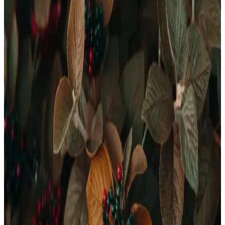
sağlıklı, güçlü ve estetik tırnaklara sahip olabilirsiniz. Düzenli bakım
ve doğal çözümlerle tırnaklarınızı koruyun.
Evde Profesyonel Kalitede Tırnak Bakımı İçin Temel
Teknikler ve Kullanılan Araçlar
Evde tırnak bakımı, doğru teknikler ve araçlarla profesyonel
sonuçlar sağlar. Temel adımlar, güçlendirme ipuçları ve uygun
ürünlerle sağlıklı, estetik tırnaklara ulaşmak mümkün.
Etkili ve Pratik Ayak Bakımı Rehberi Sağlıklı ve
Güzel Ayaklar İçin
Ayak sağlığını korumak ve güzelleştirmek için günlük ve haftalık
bakım adımlarını, doğal çözümleri ve profesyonel önerileri keşfedin.
Profesyonel ve Ev Tipi Kuaför ve Sakal Kesme
Setleri ile Bakımda Yüksek Performans ve Kolaylık
Profesyonel kuaför ve sakal kesme setleri, çeşitli makaslar ve tıraş
makineleriyle yüksek performans ve kullanım kolaylığı sunar, evde
veya profesyonel ortamda bakım için idealdir.