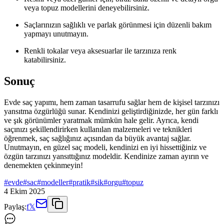
veya topuz modellerini deneyebilirsiniz.
Saçlarınızın sağlıklı ve parlak görünmesi için düzenli bakım
yapmayı unutmayın.
Renkli tokalar veya aksesuarlar ile tarzınıza renk
katabilirsiniz.
Sonuç
Evde saç yapımı, hem zaman tasarrufu sağlar hem de kişisel tarzınızı
yansıtma özgürlüğü sunar. Kendinizi geliştirdiğinizde, her gün farklı
ve şık görünümler yaratmak mümkün hale gelir. Ayrıca, kendi
saçınızı şekillendirirken kullanılan malzemeleri ve teknikleri
öğrenmek, saç sağlığınız açısından da büyük avantaj sağlar.
Unutmayın, en güzel saç modeli, kendinizi en iyi hissettiğiniz ve
özgün tarzınızı yansıttığınız modeldir. Kendinize zaman ayırın ve
denemekten çekinmeyin!
#
evde
#
sac
#
modeller
#
pratik
#
sik
#
orgu
#
topuz
4 Ekim 2025
Paylaş:
f
𝕏