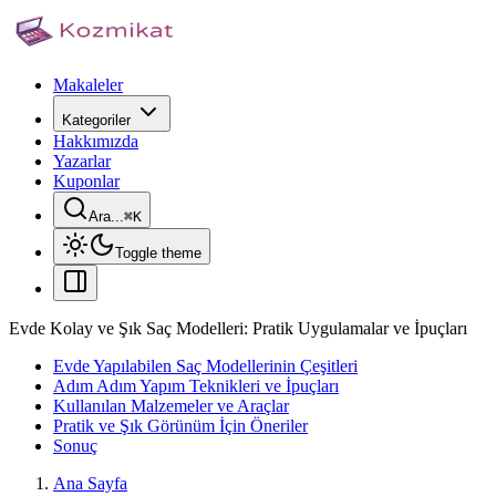
Makaleler
Kategoriler
Hakkımızda
Yazarlar
Kuponlar
Ara...
⌘
K
Toggle theme
Evde Kolay ve Şık Saç Modelleri: Pratik Uygulamalar ve İpuçları
Evde Yapılabilen Saç Modellerinin Çeşitleri
Adım Adım Yapım Teknikleri ve İpuçları
Kullanılan Malzemeler ve Araçlar
Pratik ve Şık Görünüm İçin Öneriler
Sonuç
Ana Sayfa