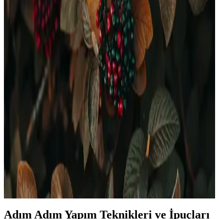
Quad Kutulu Mucizevi Tarak: Pratik ve Etkili Saç
Şekillendirme Çözümü
Quad Kutulu Mucizevi Tarak, hafif ve pratik tasarımıyla evde
profesyonel saç şekillendirme sağlar, hacim ve dalga kazandırır,
kullanımı kolaydır ve uygun fiyatlıdır.
Nail Master Kalıcı Oje Özellikleri ve Renk
Seçenekleri Hakkında Detaylı Bilgi
Nail Master kalıcı ojeler, uzun süre dayanıklılık ve doğal görünüm
sağlar. Renk seçenekleri ve setler, evde uygulama kolaylığı sunar,
günlük ve özel kullanım için ideal.
Aseton Olmadan Oje Çıkarma Yöntemleri: Doğal ve
Pratik Alternatifler
Doğal ve ekonomik yöntemlerle asetonsuz oje çıkarma tekniklerini
keşfedin. Kolonya, limon, sirke ve diş macunu gibi malzemelerle
tırnaklarınızı tahriş etmeden kolayca ojeyi çıkarabilirsiniz.
Adım Adım Yapım Teknikleri ve İpuçları