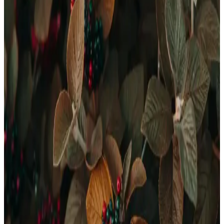
Evde kolayca uygulayabileceğiniz tırnak bakımı yöntemleriyle
sağlıklı, güçlü ve estetik tırnaklara sahip olabilirsiniz. Düzenli bakım
ve doğal çözümlerle tırnaklarınızı koruyun.
Evde Profesyonel Kalitede Tırnak Bakımı İçin Temel
Teknikler ve Kullanılan Araçlar
Evde tırnak bakımı, doğru teknikler ve araçlarla profesyonel
sonuçlar sağlar. Temel adımlar, güçlendirme ipuçları ve uygun
ürünlerle sağlıklı, estetik tırnaklara ulaşmak mümkün.
Etkili ve Pratik Ayak Bakımı Rehberi Sağlıklı ve
Güzel Ayaklar İçin
Ayak sağlığını korumak ve güzelleştirmek için günlük ve haftalık
bakım adımlarını, doğal çözümleri ve profesyonel önerileri keşfedin.
Profesyonel ve Ev Tipi Kuaför ve Sakal Kesme
Setleri ile Bakımda Yüksek Performans ve Kolaylık
Profesyonel kuaför ve sakal kesme setleri, çeşitli makaslar ve tıraş
makineleriyle yüksek performans ve kullanım kolaylığı sunar, evde