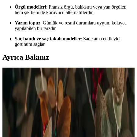
Örgü modelleri
: Fransız örgü, balıksırtı veya yan örgüler,
hem şık hem de koruyucu alternatiflerdir.
Yarım topuz
: Günlük ve resmi durumlara uygun, kolayca
yapılabilen bir tarzdır.
Saç bantlı ve saç tokalı modeller
: Sade ama etkileyici
görünüm sağlar.
Ayrıca Bakınız
Aseton Olmadan Oje Çıkarma Yöntemleri: Güvenli
ve Etkili Alternatifler
Aseton kullanmadan oje çıkarma yolları ve doğal yöntemler
hakkında detaylı bilgiler, cilt ve tırnak sağlığını koruyan etkili
çözümler sunar.
Evde Tırnak Bakımı İçin Pratik ve Etkili Yöntemler
ve İpuçları
Evde kolayca uygulayabileceğiniz tırnak bakımı yöntemleriyle