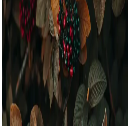
veya profesyonel ortamda bakım için idealdir.
Quad Kutulu Mucizevi Tarak: Pratik ve Etkili Saç
Şekillendirme Çözümü
Quad Kutulu Mucizevi Tarak, hafif ve pratik tasarımıyla evde
profesyonel saç şekillendirme sağlar, hacim ve dalga kazandırır,
kullanımı kolaydır ve uygun fiyatlıdır.
Nail Master Kalıcı Oje Özellikleri ve Renk
Seçenekleri Hakkında Detaylı Bilgi
Nail Master kalıcı ojeler, uzun süre dayanıklılık ve doğal görünüm
sağlar. Renk seçenekleri ve setler, evde uygulama kolaylığı sunar,
günlük ve özel kullanım için ideal.
Aseton Olmadan Oje Çıkarma Yöntemleri: Doğal ve
Pratik Alternatifler
Doğal ve ekonomik yöntemlerle asetonsuz oje çıkarma tekniklerini
keşfedin. Kolonya, limon, sirke ve diş macunu gibi malzemelerle
tırnaklarınızı tahriş etmeden kolayca ojeyi çıkarabilirsiniz.