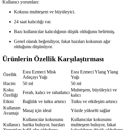
Kullanıcı yorumları:
Kokusu muhteşem ve büyüleyici.
24 saat kalıcılığı var.
Bazı kullanıcılar kalıcılığının düşük olduğunu belirtmiş.
Genel olarak beğeniliyor, fakat bazıları kokunun ağır
olduğunu düşünüyor.
Ürünlerin Özellik Karşılaştırması
Esra Ezmeci Misk
Esra Ezmeci Ylang Ylang
Özellik
Adaçayı Yağı
Yağı
Hacim
50 ml
50 ml
Koku
Muhteşem, büyüleyici ve
Ferah, kalıcı ve rahatlatıcı
Özelliği
kalıcı
Etkisi
Bağlılık ve tutku artırıcı
Tutku ve etkileşim artırıcı
Kullanım
Masaj için ideal
Yüzde yükselti sağlar
Avantajı
Kullanıcılar kokusunu
Kullanıcılar kokusunu
Kullanıcı
harika buluyor, bazıları
muhteşem buluyor, fakat
Yorumları
hafif ağır olduğunu
kalıcılığının düşük olduğunu