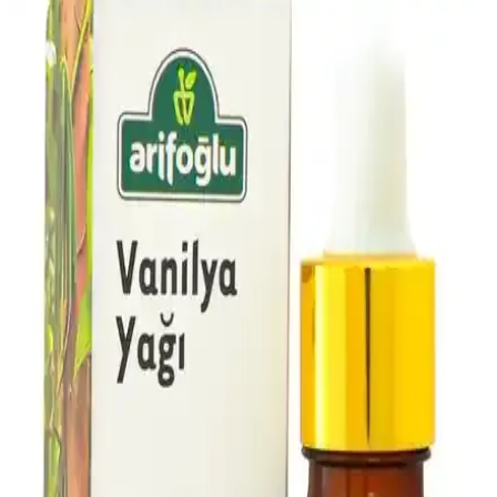
Kişisel Bakımda Zevk Artırıcı Kozmetikler: Çeşitleri,
Kullanımı ve Faydaları
Kişisel bakımda zevk artırıcı kozmetikler, güven ve memnuniyeti
artıran ürünlerdir. Cilt bakımından parfümlere, makyajdan
aromaterapiye kadar çeşitli seçenekler sunar.
Hindistan Cevizi Kokulu Katı Sabunlar: Doğal ve
Ferahlatıcı Temizlik Ürünleri
Hindistan cevizi kokulu katı sabunlar, doğal içerikleri ve ferahlatıcı
aromasıyla cilt bakımını keyifli hale getirir, nemlendirici etkileriyle
günlük temizlikte tercih edilir.
Güzellik Ürünlerinde Doğal Çiçek Alternatifleri ve
Güncel Kullanım Trendleri
Doğal çiçek özleri, kimyasal içeriklere alternatif olarak güzellik ve
bakım ürünlerinde popülerlik kazanıyor. Bu içerikler cilt ve saç
sağlığını desteklerken, çevre dostu ve hassas ciltler için ideal
çözümler sunuyor.
Doğal Kişisel Bakım ve Zihinsel Dengeyi Destekleyen