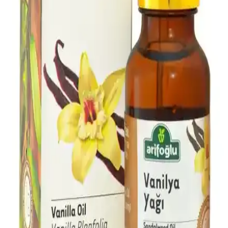
çözümler sunuyor.
Doğal Kişisel Bakım ve Zihinsel Dengeyi Destekleyen
Ürünlerin Güncel Trendleri ve Faydaları
Doğal içerikli kişisel bakım ürünleri ve zihinsel dengeyi destekleyen
uygulamalar, beden ve ruh sağlığını korumada önemli rol oynuyor.
Bu trendler sürdürülebilir ve sağlıklı yaşamı teşvik ediyor.
Lavanta Sabunu ile Doğal Temizlik ve Rahatlatıcı
Bakım Yöntemleri
Lavanta sabunu, doğal içerikleriyle cildi nazikçe temizlerken,
rahatlatıcı etkisiyle stres azaltır ve cilt sağlığını destekler. Kimyasal
içermeyen formülüyle hassas ciltler için idealdir.
Lavanta Sabunu: Doğal ve Rahatlatıcı Cilt Bakımı
İçin En İyi Seçenekler
Lavanta sabunu, doğal içerikleriyle cildi temizlerken ruhu da
rahatlatır. Antiseptik özellikleri ve ferahlatıcı kokusuyla günlük
bakımda ideal bir seçenektir.