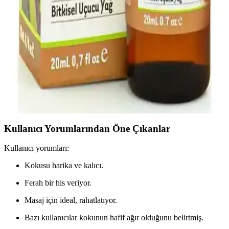
Lavanta içeren doğal duş jeli, cildi yatıştırır, ruhu rahatlatır ve
kimyasal içeriklere karşı doğal bir alternatif sunar. Günlük
kullanımda ferahlatıcı ve sakinleştirici etkileriyle öne çıkar.
Arifoğlu Vanilya Yağı 20 ml Doğal Cilt ve Saç
Bakımı İçin Güvenilir Bir Seçenek
Arifoğlu Vanilya Yağı, doğal içerikleriyle cilt ve saç sağlığını
destekler, hoş vanilya kokusu ve aromaterapi özellikleriyle öne çıkar,
uzun süre kalıcılık sağlar ve doğal bakım arayanlar için ideal bir
üründür.
Kullanıcı Yorumlarından Öne Çıkanlar
Kullanıcı yorumları:
Kokusu harika ve kalıcı.
Ferah bir his veriyor.
Masaj için ideal, rahatlatıyor.
Bazı kullanıcılar kokunun hafif ağır olduğunu belirtmiş.