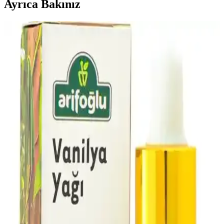
Ayrıca Bakınız
Kişisel Bakımda Zevk Artırıcı Kozmetikler: Çeşitleri,
Kullanımı ve Faydaları
Kişisel bakımda zevk artırıcı kozmetikler, güven ve memnuniyeti
artıran ürünlerdir. Cilt bakımından parfümlere, makyajdan
aromaterapiye kadar çeşitli seçenekler sunar.
Hindistan Cevizi Kokulu Katı Sabunlar: Doğal ve
Ferahlatıcı Temizlik Ürünleri
Hindistan cevizi kokulu katı sabunlar, doğal içerikleri ve ferahlatıcı
aromasıyla cilt bakımını keyifli hale getirir, nemlendirici etkileriyle
günlük temizlikte tercih edilir.
Güzellik Ürünlerinde Doğal Çiçek Alternatifleri ve
Güncel Kullanım Trendleri
Doğal çiçek özleri, kimyasal içeriklere alternatif olarak güzellik ve
bakım ürünlerinde popülerlik kazanıyor. Bu içerikler cilt ve saç
sağlığını desteklerken, çevre dostu ve hassas ciltler için ideal