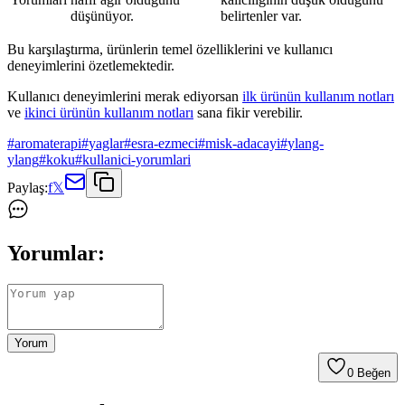
düşünüyor.
belirtenler var.
Bu karşılaştırma, ürünlerin temel özelliklerini ve kullanıcı
deneyimlerini özetlemektedir.
Kullanıcı deneyimlerini merak ediyorsan
ilk ürünün kullanım notları
ve
ikinci ürünün kullanım notları
sana fikir verebilir.
#
aromaterapi
#
yaglar
#
esra-ezmeci
#
misk-adacayi
#
ylang-
ylang
#
koku
#
kullanici-yorumlari
Paylaş:
f
𝕏
Yorumlar:
Yorum
0
Beğen