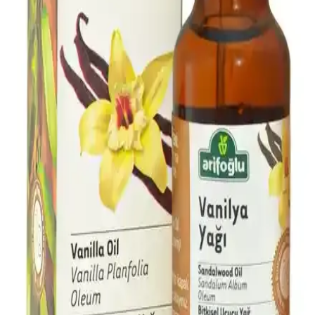
Ürünlerin Güncel Trendleri ve Faydaları
Doğal içerikli kişisel bakım ürünleri ve zihinsel dengeyi destekleyen
uygulamalar, beden ve ruh sağlığını korumada önemli rol oynuyor.
Bu trendler sürdürülebilir ve sağlıklı yaşamı teşvik ediyor.
Lavanta Sabunu ile Doğal Temizlik ve Rahatlatıcı
Bakım Yöntemleri
Lavanta sabunu, doğal içerikleriyle cildi nazikçe temizlerken,
rahatlatıcı etkisiyle stres azaltır ve cilt sağlığını destekler. Kimyasal
içermeyen formülüyle hassas ciltler için idealdir.
Lavanta Sabunu: Doğal ve Rahatlatıcı Cilt Bakımı
İçin En İyi Seçenekler
Lavanta sabunu, doğal içerikleriyle cildi temizlerken ruhu da
rahatlatır. Antiseptik özellikleri ve ferahlatıcı kokusuyla günlük
bakımda ideal bir seçenektir.
Lavanta Ferahlatıcı Doğal Duş Jeli: Organik ve
Rahatlatıcı Kişisel Bakım Ürünü