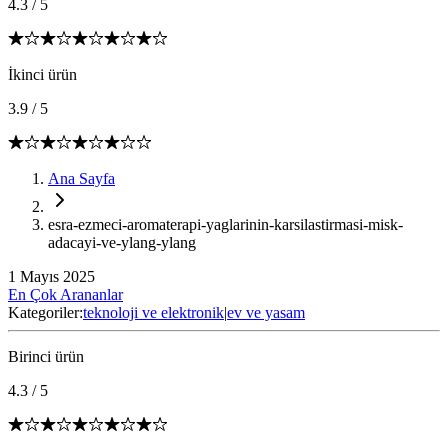
4.3
/
5
İkinci ürün
3.9
/
5
Ana Sayfa
esra-ezmeci-aromaterapi-yaglarinin-karsilastirmasi-misk-
adacayi-ve-ylang-ylang
1 Mayıs 2025
En Çok Arananlar
Kategoriler:
teknoloji ve elektronik
|
ev ve yasam
Birinci ürün
4.3
/
5