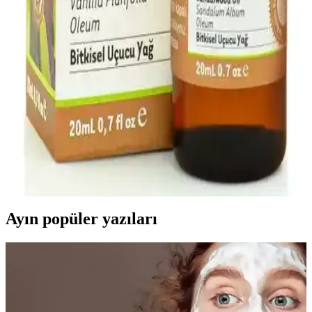
Lavanta Ferahlatıcı Doğal Duş Jeli: Organik ve
Rahatlatıcı Kişisel Bakım Ürünü
Lavanta içeren doğal duş jeli, cildi yatıştırır, ruhu rahatlatır ve
kimyasal içeriklere karşı doğal bir alternatif sunar. Günlük
kullanımda ferahlatıcı ve sakinleştirici etkileriyle öne çıkar.
Arifoğlu Vanilya Yağı 20 ml Doğal Cilt ve Saç
Bakımı İçin Güvenilir Bir Seçenek
Arifoğlu Vanilya Yağı, doğal içerikleriyle cilt ve saç sağlığını
destekler, hoş vanilya kokusu ve aromaterapi özellikleriyle öne çıkar,
uzun süre kalıcılık sağlar ve doğal bakım arayanlar için ideal bir
üründür.
Ayın popüler yazıları