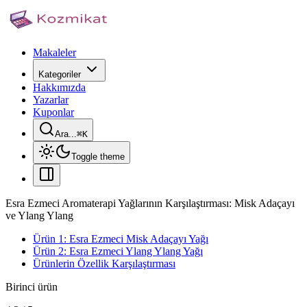
Makaleler
Kategoriler
Hakkımızda
Yazarlar
Kuponlar
Ara...
⌘
K
Toggle theme
Esra Ezmeci Aromaterapi Yağlarının Karşılaştırması: Misk Adaçayı
ve Ylang Ylang
Ürün 1: Esra Ezmeci Misk Adaçayı Yağı
Ürün 2: Esra Ezmeci Ylang Ylang Yağı
Ürünlerin Özellik Karşılaştırması
Birinci ürün