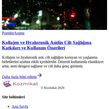
Popüler
Arama
Kollajen ve Hyaluronik Asidin Cilt Sağlığına
Katkıları ve Kullanım Önerileri
Kollajen ve hyaluronik asit, cilt sağlığını koruyan ve yaşlanma
belirtilerini azaltan etkili içeriklerdir. Düzenli kullanımla elastikiyet
artar, nem dengesi sağlanır ve cilt daha genç görünür.
Daha fazla bilgi edinin
©
Kozmikat
2026
Site bölümleri
Ana Sayfa