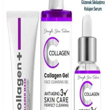
Yüzdeki siyah noktalar ve sebum filamentleri arasındaki farklar, cilt
tipine uygun kimyasal eksfoliasyon, yağ bazlı temizleyiciler ve
profesyonel uygulamalarla etkili tedavi yöntemleri anlatılmaktadır.
CeraVe Retinol Serumu ile Yağlı ve Düzensiz
Ciltlerde Yenilikçi Bakım Çözümü
CeraVe’nin retinol serumu, yağlı ve düzensiz ciltler için cilt
yenileme ve ton eşitliği sağlar, pürüzleri azaltır, uzun vadede sağlıklı
ve parlak bir görünüm sunar.
NYX Pore Filler Targeted Stick: Gözenekleri
Gizleme ve Cildi Pürüzsüzleştirme Çözümü
NYX Pore Filler Targeted Stick, gözenekleri gizleyip cildi
pürüzsüzleştiren doğal ve vegan formülüyle günlük makyajda pratik
kullanım sağlar.
Doğal İçerikli Yüz Maskeleri ile Cilt Bakımında
Sağlıklı ve Parlak Sonuçlar
Doğal içerikli yüz maskeleri, cildi besler, nemlendirir ve canlandırır.