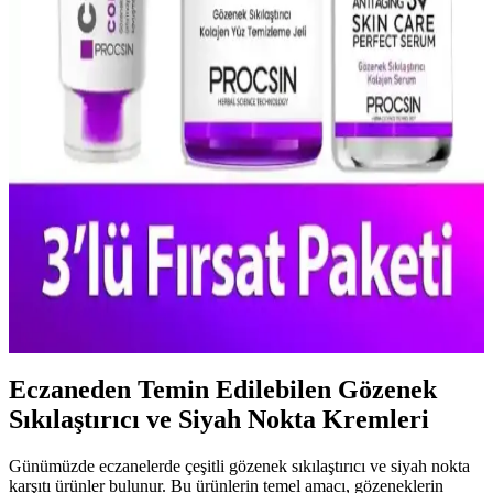
Bitkisel özler ve minerallerle zenginleştirilmiş bu maskeler, sağlıklı
ve parlak bir cilt için ideal doğal bakım seçeneğidir.
Salisilik Asit ile Gözenekleri Temizleme ve Sağlıklı
Cilt İçin Kullanım Rehberi
Salisilik asidin gözenekleri temizlemedeki etkisi ve doğru kullanım
yöntemleriyle sağlıklı, pürüzsüz ve parlak bir cilt elde edin. Sebum
ve kirleri kontrol altına alarak akne ve siyah noktalarını azaltın.
Procsin Gözenek Sıkılaştırıcı Kolajen Seti ile Cilt
Sağlığını Destekleyin
Procsin'in gözenek sıkılaştırıcı kolajen seti, cildi derinlemesine
temizler, elastikiyeti artırır ve genç bir görünüm sağlar. Tüm cilt
tiplerine uygun olup düzenli kullanımda fark yaratır.
Eczaneden Temin Edilebilen Gözenek
Sıkılaştırıcı ve Siyah Nokta Kremleri
Günümüzde eczanelerde çeşitli gözenek sıkılaştırıcı ve siyah nokta
karşıtı ürünler bulunur. Bu ürünlerin temel amacı, gözeneklerin