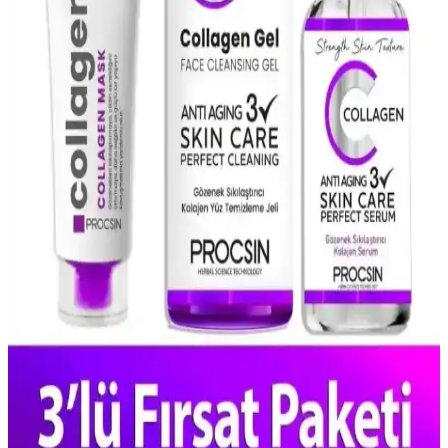
NYX Pore Filler Targeted Stick, gözenekleri gizleyip cildi
pürüzsüzleştiren doğal ve vegan formülüyle günlük makyajda pratik
kullanım sağlar.
Doğal İçerikli Yüz Maskeleri ile Cilt Bakımında
Sağlıklı ve Parlak Sonuçlar
Doğal içerikli yüz maskeleri, cildi besler, nemlendirir ve canlandırır.
Bitkisel özler ve minerallerle zenginleştirilmiş bu maskeler, sağlıklı
ve parlak bir cilt için ideal doğal bakım seçeneğidir.
Salisilik Asit ile Gözenekleri Temizleme ve Sağlıklı
Cilt İçin Kullanım Rehberi
Salisilik asidin gözenekleri temizlemedeki etkisi ve doğru kullanım
yöntemleriyle sağlıklı, pürüzsüz ve parlak bir cilt elde edin. Sebum
ve kirleri kontrol altına alarak akne ve siyah noktalarını azaltın.
Procsin Gözenek Sıkılaştırıcı Kolajen Seti ile Cilt
Sağlığını Destekleyin
Procsin'in gözenek sıkılaştırıcı kolajen seti, cildi derinlemesine