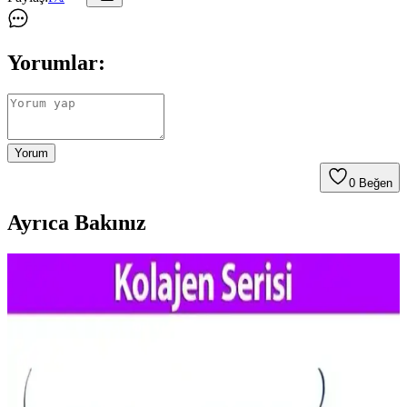
Yorumlar:
Yorum
0
Beğen
Ayrıca Bakınız
Gözenek Görünümünü Azaltmak İçin Asya Güzellik
Ürünleri ve Bakım Yöntemleri
Gözeneklerin görünümünü azaltmak için yağ kontrolü, nazik
temizleyiciler ve nemlendirme önemlidir. Retinoidler, BHA ve kil
maskeleri gibi Asya güzellik ürünleri düzenli kullanımda etkili
sonuçlar sunar.