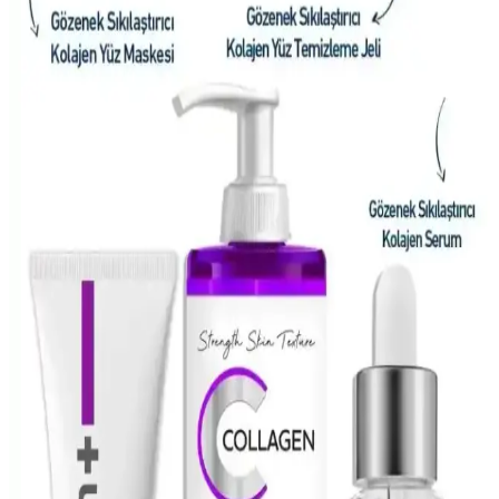
Gözenek Görünümünü Azaltmak İçin Etkili Ürünler
ve Bakım Yöntemleri
Gözenek görünümünü azaltmak için nem dengesi, kimyasal
eksfoliasyon ve uygun temizleyicilerle etkili bakım yöntemleri
sunulmaktadır. Doğru ürün seçimi ve düzenli uygulama önemlidir.
Yüzdeki Siyah Noktalar ve Sebum Filamentleri:
Tanı ve Etkili Tedavi Yöntemleri
Yüzdeki siyah noktalar ve sebum filamentleri arasındaki farklar, cilt
tipine uygun kimyasal eksfoliasyon, yağ bazlı temizleyiciler ve
profesyonel uygulamalarla etkili tedavi yöntemleri anlatılmaktadır.
CeraVe Retinol Serumu ile Yağlı ve Düzensiz
Ciltlerde Yenilikçi Bakım Çözümü
CeraVe’nin retinol serumu, yağlı ve düzensiz ciltler için cilt
yenileme ve ton eşitliği sağlar, pürüzleri azaltır, uzun vadede sağlıklı
ve parlak bir görünüm sunar.
NYX Pore Filler Targeted Stick: Gözenekleri
Gizleme ve Cildi Pürüzsüzleştirme Çözümü