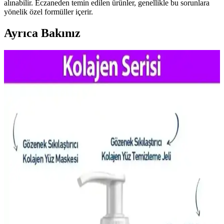
alınabilir. Eczaneden temin edilen ürünler, genellikle bu sorunlara
yönelik özel formüller içerir.
Ayrıca Bakınız
Gözenek Görünümünü Azaltmak İçin Asya Güzellik
Ürünleri ve Bakım Yöntemleri
Gözeneklerin görünümünü azaltmak için yağ kontrolü, nazik
temizleyiciler ve nemlendirme önemlidir. Retinoidler, BHA ve kil
maskeleri gibi Asya güzellik ürünleri düzenli kullanımda etkili
sonuçlar sunar.
Gözenek Görünümünü Azaltmak İçin Etkili Ürünler
ve Bakım Yöntemleri
Gözenek görünümünü azaltmak için nem dengesi, kimyasal
eksfoliasyon ve uygun temizleyicilerle etkili bakım yöntemleri
sunulmaktadır. Doğru ürün seçimi ve düzenli uygulama önemlidir.
Yüzdeki Siyah Noktalar ve Sebum Filamentleri:
Tanı ve Etkili Tedavi Yöntemleri