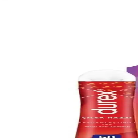
Okey Nirvana Jel Nedir Kullanım Faydaları ve Cinsel
Okey Nirvana jel, su bazlı ve afrodizyak etkili yapısı ile cinsel konforu 
Cinsel Performans Artırıcı Spreyler: BullDozzer Plus 
Bu makalede, BullDozzer Plus ve Porcodile spreylerinin etki mekanikleri,
Nely8 Uzun Deneyim Ürünü: Pratik ve Güvenli Cinsel
Nely8 uzun deneyim kremi, pratik kullanımı ve güvenli içerikleriyle pe
TRAJE DEN Tırtıklı Yeniden Kullanılabilir Prezervatif
TRAJE DEN'in tırtıklı yeniden kullanılabilir prezervatifi, yüksek kalite
Durex Intense Uyarıcı Jel: Cinsel Hayatınızı Canlandır
Durex Intense Uyarıcı Jel, ısıtıcı ve soğutucu etkileriyle cinsel deneyim
Bayan Prezervatif: Kadınların Güvenli ve Kontrolü