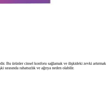
riyer yöntemidir. Doğru kullanımda güvenli ve rahat bir seçenektir.
nımda rahatlık ve özgüven sağlar.
r ve keyif sağlar.
rdir. Bu ürünler cinsel konforu sağlamak ve ilişkideki zevki artırmak
i sırasında rahatsızlık ve ağrıya neden olabilir.