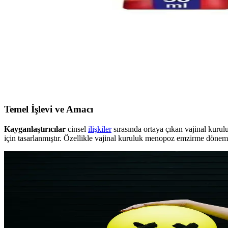
Bayan prezervatif, kadınların cinsel sağlıkta kontrol sahibi olmalarını
Bayan Azdırıcı Jel: Kadınlarda Cinsel Arzuyu Canlan
Bayan azdırıcı jeller, kadınlarda cinsel arzuyu artırmak ve duyarlılığı 
Durex Manuel Mastürbatör ve Çilekli Kayganlaştırıcı
Durex'in yenilikçi mastürbatörü ve çilek aromalı kayganlaştırıcı jeli, yü
Temel İşlevi ve Amacı
Kayganlaştırıcılar
cinsel
ilişkiler
sırasında ortaya çıkan vajinal kurul
için tasarlanmıştır. Özellikle vajinal kuruluk menopoz emzirme dönemi v