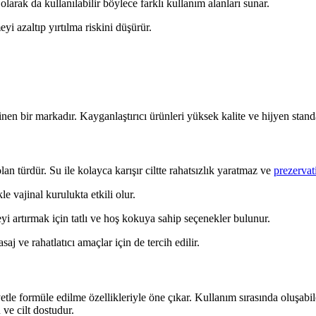
olarak da kullanılabilir böylece farklı kullanım alanları sunar.
yi azaltıp yırtılma riskini düşürür.
inen bir markadır. Kayganlaştırıcı ürünleri yüksek kalite ve hijyen standa
n türdür. Su ile kolayca karışır ciltte rahatsızlık yaratmaz ve
prezervati
 vajinal kurulukta etkili olur.
i artırmak için tatlı ve hoş kokuya sahip seçenekler bulunur.
saj ve rahatlatıcı amaçlar için de tercih edilir.
tle formüle edilme özellikleriyle öne çıkar. Kullanım sırasında oluşabil
ve cilt dostudur.