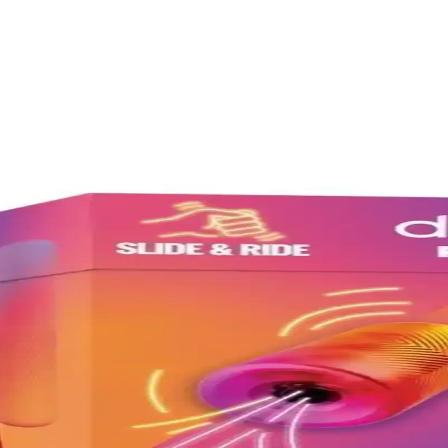
 Sağlıkta Yenilikçi Rolü
artırır, hassasiyeti ve orgazmı kolaylaştırır, güvenli kullanımıyla çiftler
ve Porcodile Karşılaştırması
 kullanım şekli ve kullanıcı geri bildirimleri detaylı şekilde karşılaştır
 Sağlık Kremi Paketi
rformansı artırmak ve hijyen sağlamak isteyenler için ideal bir cinsel s
 İncelemesi ve Özellikleri
li silikon ve damarlı tasarımıyla cinsel deneyimi geliştirmeye odaklanır,
an Isıtıcı ve Soğutucu Jel
i zenginleştirir. Kullanımı kolay, prezervatiflerle uyumlu bu jel, çiftler
 Elinde Tutan Korunma Yöntemi