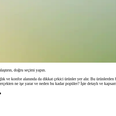
ılaştırın, doğru seçimi yapın.
lık ve konfor alanında da dikkat çekici ürünler yer alır. Bu ürünlerden 
rçekten ne işe yarar ve neden bu kadar popüler? İşte detaylı ve kapsaml
?