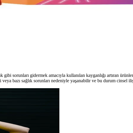
 sağlayan, HIV ve gebelikten koruyan, lateks alerjisi dostu etkili bir ba
dıran Etkili ve Güvenli Ürünler
geliştirmek için özel bitkisel içeriklerle formüle edilmiştir. Doğru kulla
 Jel Ürün İncelemesi ve Kullanım Rehberi
ksek kalite ve güvenle kişisel ve partnerli cinsel deneyimi artırır, konfo
uk gibi sorunları gidermek amacıyla kullanılan kayganlığı artıran ürünle
eya bazı sağlık sorunları nedeniyle yaşanabilir ve bu durum cinsel ilişk