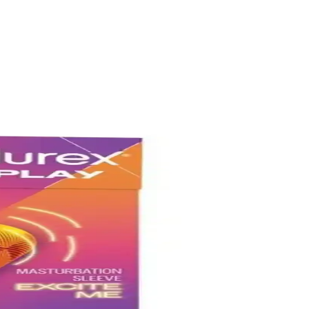
in deneyimini zenginleştirir.
ılıyor.
ağlık ürünüdür.
 kullanım kolaylığı ve performans artırıcı özellikleriyle öne çıkar.
in duyusal yoğunluğunu artırarak ilişkiye canlılık katar.