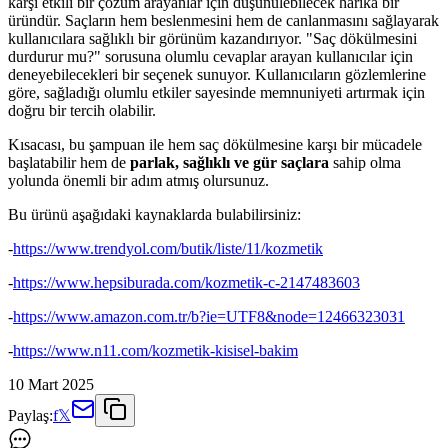
karşı etkili bir çözüm arayanlar için düşünülebilecek harika bir
üründür. Saçların hem beslenmesini hem de canlanmasını sağlayarak
kullanıcılara sağlıklı bir görünüm kazandırıyor. "Saç dökülmesini
durdurur mu?" sorusuna olumlu cevaplar arayan kullanıcılar için
deneyebilecekleri bir seçenek sunuyor. Kullanıcıların gözlemlerine
göre, sağladığı olumlu etkiler sayesinde memnuniyeti artırmak için
doğru bir tercih olabilir.
Kısacası, bu şampuan ile hem saç dökülmesine karşı bir mücadele
başlatabilir hem de
parlak, sağlıklı ve gür saçlara
sahip olma
yolunda önemli bir adım atmış olursunuz.
Bu ürünü aşağıdaki kaynaklarda bulabilirsiniz:
-
https://www.trendyol.com/butik/liste/11/kozmetik
-
https://www.hepsiburada.com/kozmetik-c-2147483603
-
https://www.amazon.com.tr/b?ie=UTF8&node=12466323031
-
https://www.n11.com/kozmetik-kisisel-bakim
10 Mart 2025
Paylaş:
f
𝕏