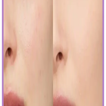
düzenlemelerine, ürünlerini güneş koruyucu yerine cilt jeli veya
makyaj bazı olarak etiketleyerek uyum sağlıyor. Bu strateji, tüketici
bilincini gerektiriyor.
Curel Yoğun Nemlendirici Krem: Hassas ve Sorunlu
Ciltler İçin Etkili Nemlendirme Çözümü
Curel yoğun nemlendirici krem, hassas ve kuru ciltler için kokusuz,
hızlı emilen bir nemlendirme sunar. Kullanıcılar kuruluk ve
pürüzlerde iyileşme gözlemlerken, bazı ciltlerde olumsuz
reaksiyonlar görülebilir.
Yapay Zeka ile Kozmetik Sektöründe Yenilikler ve
Sunduğu Faydalar
Kozmetik endüstrisinde yapay zeka, ürün geliştirmeden müşteri
deneyimine kadar birçok alanda devrim yaratıyor. Sürdürülebilirlik
ve inovasyonun anahtarı olan bu teknolojiyi yakından inceleyin.
Gözaltı Kapatıcısında Doğal Görünüm İçin Ürün
Seçimi ve Uygulama Yöntemleri
Gözaltı kapatıcısı seçimi ve uygulama teknikleriyle doğal görünüm
yakalamak için hafif ürünler ve doğru uygulama yöntemleri