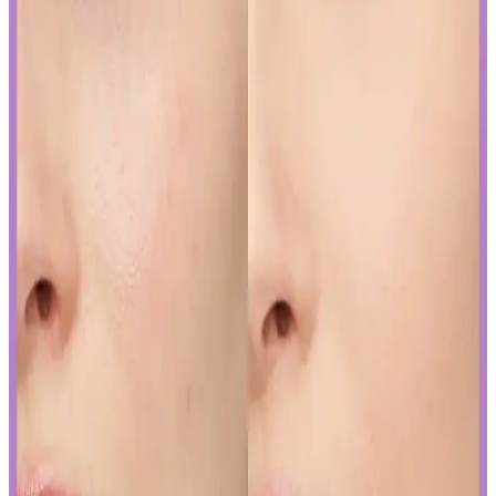
Japon ve Kore güzellik markaları, FDA'nın sıkı güneş koruyucu
düzenlemelerine, ürünlerini güneş koruyucu yerine cilt jeli veya
makyaj bazı olarak etiketleyerek uyum sağlıyor. Bu strateji, tüketici
bilincini gerektiriyor.
Curel Yoğun Nemlendirici Krem: Hassas ve Sorunlu
Ciltler İçin Etkili Nemlendirme Çözümü
Curel yoğun nemlendirici krem, hassas ve kuru ciltler için kokusuz,
hızlı emilen bir nemlendirme sunar. Kullanıcılar kuruluk ve
pürüzlerde iyileşme gözlemlerken, bazı ciltlerde olumsuz
reaksiyonlar görülebilir.
Yapay Zeka ile Kozmetik Sektöründe Yenilikler ve
Sunduğu Faydalar
Kozmetik endüstrisinde yapay zeka, ürün geliştirmeden müşteri
deneyimine kadar birçok alanda devrim yaratıyor. Sürdürülebilirlik
ve inovasyonun anahtarı olan bu teknolojiyi yakından inceleyin.
Gözaltı Kapatıcısında Doğal Görünüm İçin Ürün
Seçimi ve Uygulama Yöntemleri