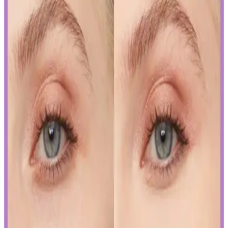
Kalıcı kalem göz makyajı, suya ve tere dayanıklı formülleriyle uzun
süre kalıcı ve net çizgiler sağlar. Uygulama ve bakım ipuçlarıyla
gözlerinizi vurgulayın.
Kalıcı Oje Seçenekleri: Nail Master M377 ve M378
Modellerinin Detaylı Analizi
Nail Master M377 ve M378 modelleri, dayanıklılık ve parlaklık
sunan kalıcı ojeler arasında öne çıkar. Bu modellerin özellikleri ve
bakım önerileriyle uzun süre şık ve bakımlı kalabilirsiniz.
İslak Ruj Uygulama ve Bakım İpuçlarıyla
Mükemmel Dudaklara Ulaşın
İslak rujun güzelliğini ortaya çıkarmak ve kalıcılığını artırmak için
doğru uygulama teknikleri ve bakım önerileri. Dudakların temizliği,
sınır çizimi ve kat kat uygulama ile mükemmel görünüm elde edin.
Japon ve Kore Güzellik Markalarının FDA Güneş
Koruyucu Düzenlemelerine Uyum Stratejileri
Japon ve Kore güzellik markaları, FDA'nın sıkı güneş koruyucu