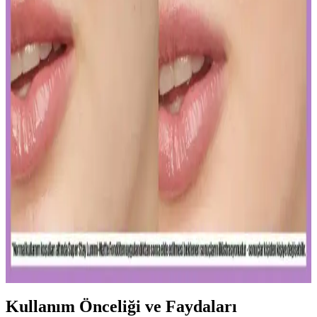
Gözaltı kapatıcısı seçimi ve uygulama teknikleriyle doğal görünüm
yakalamak için hafif ürünler ve doğru uygulama yöntemleri
önemlidir. İnce katmanlar ve uygun tonlar ile göz altlarınızda doğal
parlaklık sağlayabilirsiniz.
Ağız Bakımı ve Hijyenin Temel Unsurları: Günlük
Diş Temizliği ve Koruyucu Ürünler
Diş macunu ve diş fırçası, ağız hijyeninin temel taşlarıdır. Florür
içeren ürünler dişleri güçlendirir, düzenli kullanım sağlıklı gülüşler
sağlar.
Uzun Süre Kalıcı ve Doğal Mat Fondötenler:
Günlük Kullanım İçin En İyi Seçenekler ve İpuçları
Kalıcı ve doğal görünüm sunan mat fondötenler, suya ve tere
dayanıklı formülleriyle gün boyu tazelik sağlar. Cilt tipine uygun
seçenekler ve doğru uygulama ipuçlarıyla makyajınızı
mükemmelleştirin.
Kullanım Önceliği ve Faydaları