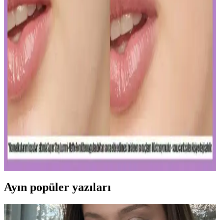
önemlidir. İnce katmanlar ve uygun tonlar ile göz altlarınızda doğal
parlaklık sağlayabilirsiniz.
Ağız Bakımı ve Hijyenin Temel Unsurları: Günlük
Diş Temizliği ve Koruyucu Ürünler
Diş macunu ve diş fırçası, ağız hijyeninin temel taşlarıdır. Florür
içeren ürünler dişleri güçlendirir, düzenli kullanım sağlıklı gülüşler
sağlar.
Uzun Süre Kalıcı ve Doğal Mat Fondötenler:
Günlük Kullanım İçin En İyi Seçenekler ve İpuçları
Kalıcı ve doğal görünüm sunan mat fondötenler, suya ve tere
dayanıklı formülleriyle gün boyu tazelik sağlar. Cilt tipine uygun
seçenekler ve doğru uygulama ipuçlarıyla makyajınızı
mükemmelleştirin.
Ayın popüler yazıları