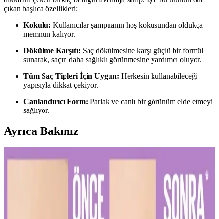
çıkan başlıca özellikleri:
Kokulu:
Kullanıcılar şampuanın hoş kokusundan oldukça
memnun kalıyor.
Dökülme Karşıtı:
Saç dökülmesine karşı güçlü bir formül
sunarak, saçın daha sağlıklı görünmesine yardımcı oluyor.
Tüm Saç Tipleri İçin Uygun:
Herkesin kullanabileceği
yapısıyla dikkat çekiyor.
Canlandırıcı Form:
Parlak ve canlı bir görünüm elde etmeyi
sağlıyor.
Ayrıca Bakınız
Diş Hassasiyetini Azaltan Doğru Diş Macunu Seçimi
ve Kullanım İpuçları
Diş hassasiyetini hafifletmek ve sağlıklı bir gülüşe ulaşmak için
doğru diş macunu seçimi ve düzenli kullanım önemlidir. Uzman
önerileriyle diş sağlığınızı koruyun.