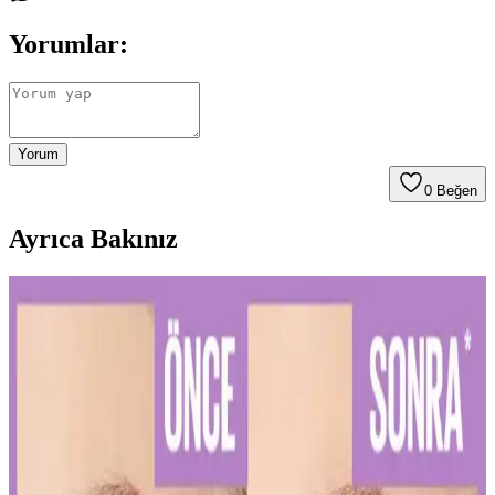
Yorumlar:
Yorum
0
Beğen
Ayrıca Bakınız
Diş Hassasiyetini Azaltan Doğru Diş Macunu Seçimi
ve Kullanım İpuçları
Diş hassasiyetini hafifletmek ve sağlıklı bir gülüşe ulaşmak için
doğru diş macunu seçimi ve düzenli kullanım önemlidir. Uzman
önerileriyle diş sağlığınızı koruyun.
Kalıcı Kalem Göz Makyajı: Uzun Süre Dayanan ve
Pratik Kullanım İpuçları