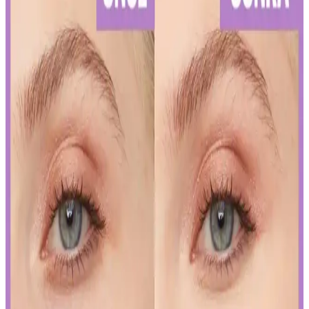
Kalıcı Kalem Göz Makyajı: Uzun Süre Dayanan ve
Pratik Kullanım İpuçları
Kalıcı kalem göz makyajı, suya ve tere dayanıklı formülleriyle uzun
süre kalıcı ve net çizgiler sağlar. Uygulama ve bakım ipuçlarıyla
gözlerinizi vurgulayın.
Kalıcı Oje Seçenekleri: Nail Master M377 ve M378
Modellerinin Detaylı Analizi
Nail Master M377 ve M378 modelleri, dayanıklılık ve parlaklık
sunan kalıcı ojeler arasında öne çıkar. Bu modellerin özellikleri ve
bakım önerileriyle uzun süre şık ve bakımlı kalabilirsiniz.
İslak Ruj Uygulama ve Bakım İpuçlarıyla
Mükemmel Dudaklara Ulaşın
İslak rujun güzelliğini ortaya çıkarmak ve kalıcılığını artırmak için
doğru uygulama teknikleri ve bakım önerileri. Dudakların temizliği,
sınır çizimi ve kat kat uygulama ile mükemmel görünüm elde edin.
Japon ve Kore Güzellik Markalarının FDA Güneş
Koruyucu Düzenlemelerine Uyum Stratejileri