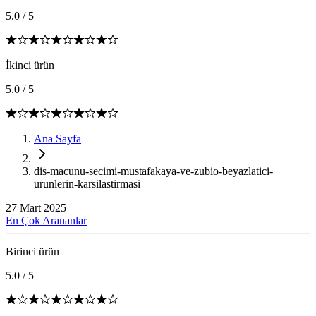
5.0
/
5
İkinci ürün
5.0
/
5
Ana Sayfa
dis-macunu-secimi-mustafakaya-ve-zubio-beyazlatici-
urunlerin-karsilastirmasi
27 Mart 2025
En Çok Arananlar
Birinci ürün
5.0
/
5