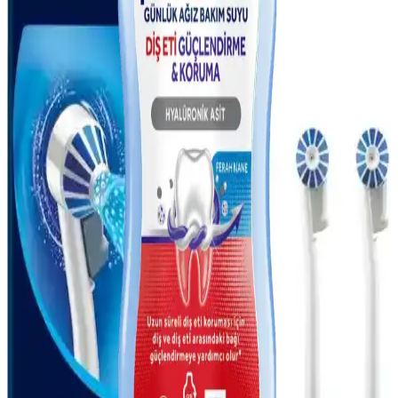
Gelişmiş Super Floss ile Diş Sağlığını Koruma ve
Temizlik Yöntemleri
Gelişmiş Super Floss, diş arası ve diş eti temizliğinde üstün
performans göstererek plak ve gıda artıklarını etkili şekilde temizler,
diş sağlığını destekler.
Colgate Triple Action Extra White Diş Macunu ile
Güçlü ve Parlak Gülüşler İçin En İyi Seçenek
Colgate Triple Action Extra White, dişleri beyazlatır, plakları azaltır
ve ağız sağlığını destekler. Günlük kullanımda parlak ve sağlıklı bir
gülüş sağlar, ağız kokusunu önler ve diş eti sağlığını korur.
Hassas Dişler İçin Günlük Bakım ve Koruma
Yöntemleri
Hassas dişler, yaşam kalitesini olumsuz etkileyebilir. Doğru ürünler
ve dikkatli bakım ile bu duyarlılıkları yönetmek mümkündür. Uzman
önerileriyle sağlıklı dişlere ulaşın.
Oral-B Oxyjet Ağız Duşu Yedek Başlık Seti ile Etkili