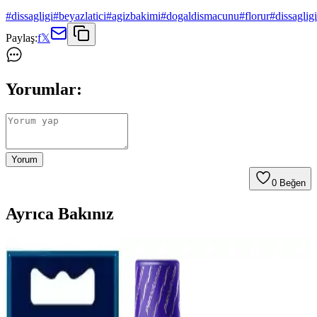
#
dissagligi
#
beyazlatici
#
agizbakimi
#
dogaldismacunu
#
florur
#
dissagligi
Paylaş:
f
𝕏
Yorumlar:
Yorum
0
Beğen
Ayrıca Bakınız
Ağız Bakım Suyunun Ferahlatıcı ve Temizlik
Sağlayıcı Özellikleri Analizi
Ağız bakım suyu, ferahlatıcı ve antiseptik özellikleriyle ağız
hijyenini destekler, bakterileri kontrol altına alır ve tazelik sağlar,