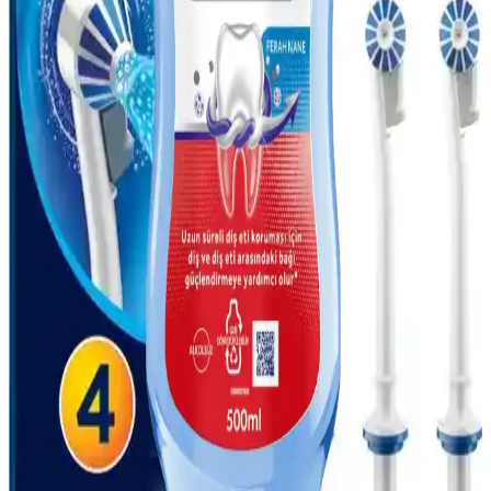
Colgate Triple Action Extra White Diş Macunu ile
Güçlü ve Parlak Gülüşler İçin En İyi Seçenek
Colgate Triple Action Extra White, dişleri beyazlatır, plakları azaltır
ve ağız sağlığını destekler. Günlük kullanımda parlak ve sağlıklı bir
gülüş sağlar, ağız kokusunu önler ve diş eti sağlığını korur.
Hassas Dişler İçin Günlük Bakım ve Koruma
Yöntemleri
Hassas dişler, yaşam kalitesini olumsuz etkileyebilir. Doğru ürünler
ve dikkatli bakım ile bu duyarlılıkları yönetmek mümkündür. Uzman
önerileriyle sağlıklı dişlere ulaşın.
Oral-B Oxyjet Ağız Duşu Yedek Başlık Seti ile Etkili
ve Güvenilir Ağız Bakımı
Oral-B Oxyjet Ağız Duşu Yedek Başlık Seti, hassas dişlere uygun
tasarımı ve etkili temizlik özellikleriyle ağız sağlığını koruyan
güvenilir bir çözüm sunar.
Sağlıklı Diş Eti İçin Ağız Suyu Kullanım Rehberi ve
Doğru Seçim İpuçları