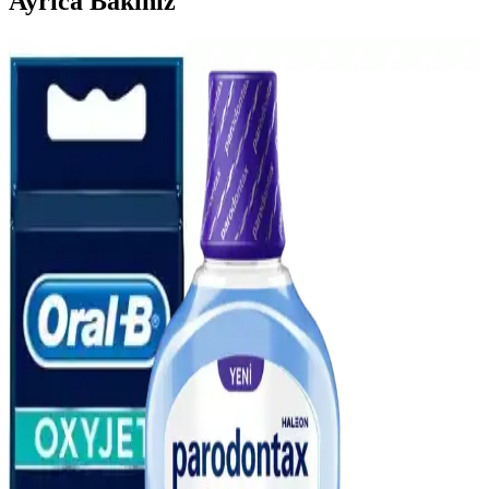
Ayrıca Bakınız
Ağız Bakım Suyunun Ferahlatıcı ve Temizlik
Sağlayıcı Özellikleri Analizi
Ağız bakım suyu, ferahlatıcı ve antiseptik özellikleriyle ağız
hijyenini destekler, bakterileri kontrol altına alır ve tazelik sağlar,
düzenli kullanım diş ve diş eti sağlığını korur.
Doğal Ağız Bakım Macunları: Bitkisel İçeriklerle
Sağlıklı Diş ve Diş Eti Bakımı
Doğal ağız bakım macunları, bitkisel özler ve antiseptik maddelerle
diş ve diş eti sağlığını koruyan güvenli alternatifler sunar, kimyasal
içeriklere göre avantaj sağlar.
Diş Hassasiyetini Azaltan Doğru Diş Macunu Seçimi
ve Kullanım İpuçları
Diş hassasiyetini hafifletmek ve sağlıklı bir gülüşe ulaşmak için
doğru diş macunu seçimi ve düzenli kullanım önemlidir. Uzman
önerileriyle diş sağlığınızı koruyun.