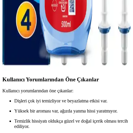
ve Güvenilir Ağız Bakımı
Oral-B Oxyjet Ağız Duşu Yedek Başlık Seti, hassas dişlere uygun
tasarımı ve etkili temizlik özellikleriyle ağız sağlığını koruyan
güvenilir bir çözüm sunar.
Sağlıklı Diş Eti İçin Ağız Suyu Kullanım Rehberi ve
Doğru Seçim İpuçları
Diş eti sağlığı için uygun ağız bakım suyu seçimi ve düzenli
kullanımın önemi, doğru ürünler ve dikkat edilmesi gerekenler ile
ilgili kapsamlı rehber. Sağlıklı diş etleri için ipuçları içerir.
Kullanıcı Yorumlarından Öne Çıkanlar
Kullanıcı yorumlarından öne çıkanlar:
Dişleri çok iyi temizliyor ve beyazlatma etkisi var.
Yüksek bir aroması var, ağızda yanma hissi yaratmıyor.
Temizlik hissiyatı oldukça güzel ve doğal içerik olması tercih
ediliyor.