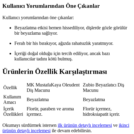
Kullanıcı Yorumlarından Öne Çıkanlar
Kullanıcı yorumlarından öne çıkanlar:
Beyazlatma etkisi hemen hissediliyor, dişlerde gözle görülür
bir beyazlama sağlıyor.
Ferah bir his bırakıyor, ağızda rahatsızlık yaratmıyor.
İçeriği doğal olduğu için tercih ediliyor, ancak bazı
kullanıcılar tadını kötü bulmuş.
Ürünlerin Özellik Karşılaştırması
MK MustafaKaya Oleudent
Zubio Beyazlatıcı Diş
Özellik
Diş Macunu
Macunu
Kullanım
Beyazlatma
Beyazlatma
Amacı
İçerik
Florür, paraben ve aroma
Florür içermez,
Özellikleri
içermez.
hidroksiapatit içerir.
Okumayı sürdürmek istersen
ilk ürünün detaylı incelemesi
ve
ikinci
ürünün detaylı incelemesi
ile devam edebilirsin.