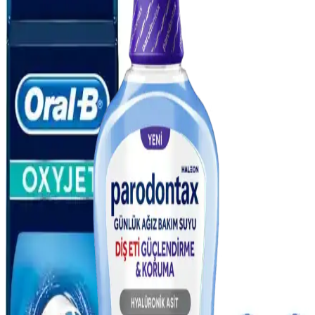
düzenli kullanım diş ve diş eti sağlığını korur.
Doğal Ağız Bakım Macunları: Bitkisel İçeriklerle
Sağlıklı Diş ve Diş Eti Bakımı
Doğal ağız bakım macunları, bitkisel özler ve antiseptik maddelerle
diş ve diş eti sağlığını koruyan güvenli alternatifler sunar, kimyasal
içeriklere göre avantaj sağlar.
Diş Hassasiyetini Azaltan Doğru Diş Macunu Seçimi
ve Kullanım İpuçları
Diş hassasiyetini hafifletmek ve sağlıklı bir gülüşe ulaşmak için
doğru diş macunu seçimi ve düzenli kullanım önemlidir. Uzman
önerileriyle diş sağlığınızı koruyun.
Gelişmiş Super Floss ile Diş Sağlığını Koruma ve
Temizlik Yöntemleri
Gelişmiş Super Floss, diş arası ve diş eti temizliğinde üstün
performans göstererek plak ve gıda artıklarını etkili şekilde temizler,
diş sağlığını destekler.