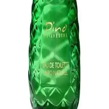
kullanımlar için ideal olan bu kokular, tarzınızı güçlendirmeye
yardımcı olur.
Erkekler İçin Kaliteli Parfüm Seçenekleri ve
Kullanım İpuçları
Kaliteli erkek parfümleri, özgün notalar ve kalıcılıklarıyla kişisel
bakımda önemli rol oynar. Marka ve kullanım alanına göre doğru
seçim, özgüven ve izlenim güçlendirir.
Erkekler İçin Çekiciliği Artıran Parfüm Alternatifleri
ve Seçim İpuçları
Erkekler için afrodizyak etkili parfümler, kişisel çekiciliği artırır,
özgüveni güçlendirir ve duygusal bağları kuvvetlendirir. Doğru
parfüm seçimiyle tarzınıza uygun etkileyici kokulara ulaşabilirsiniz.
Dior Sauvage Elixir: Modern Erkekler İçin Yoğun
ve Kalıcı Parfüm Seçeneği
Dior Sauvage Elixir, yoğun yapısı ve kalıcılığıyla modern erkeğin
favorisi olmaya aday, ferah ve odunsu aromalarla öne çıkan lüks bir
parfümdür.