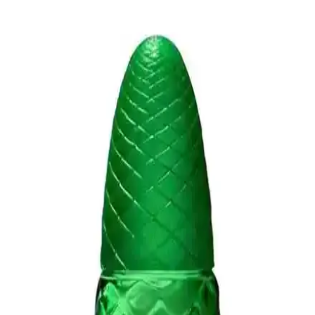
Vibrant Tommy Now erkek parfümü, ferah ve canlı notalarıyla
günlük ve akşam kullanımı için ideal, uygun fiyatlı, modern
erkeklerin tarzını tamamlayan çok yönlü bir koku seçeneği sunar.
Erkek Parfümlerinde Güç ve Çekiciliği Yansıtan
Doğru Parfüm Seçimi Rehberi
Erkek parfümlerinde güç ve çekiciliği yansıtan odunsu ve baharatlı
notalar, kalıcılık ve tarzınıza uygun seçimler ile kendinizi daha
özgüvenli hissetmenizi sağlar.
Erkekler İçin Kalıcı ve Baharatlı Parfüm Seçenekleri
ve Kullanım İpuçları
Kalıcı ve baharatlı erkek parfümleri, yoğun ve etkili yapılarıyla gün
boyu kalıcılık sağlar. Baharat notalarıyla zenginleşen bu parfümler,
sofistike ve maskülen bir izlenim bırakır.
Odunsu Erkek Parfümleri: Maskülenlik ve Derinlik
Arayanlar İçin Kapsamlı Rehber
Odunsu erkek parfümleri, maskülenlik ve derinlik arayanlar için
kalıcılığı ve etkileyici yapısıyla öne çıkar. Günlük ve özel