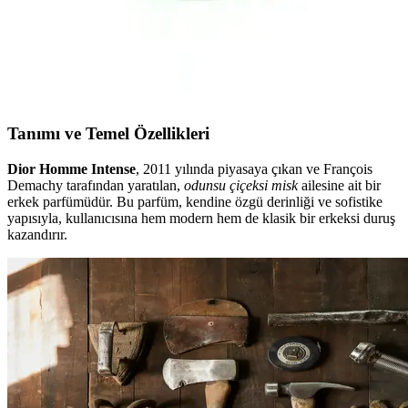
Odunsu Ferah Kokusu ile Şıklık Yaratır
İtalya'nın doğasından ilham alan Pino Silvestre Edt 125 Ml, odunsu
ve ferah yapısıyla günlük ve özel kullanıma uygun, kalıcı ve
etkileyici erkeksi koku sunar.
Tanımı ve Temel Özellikleri
Dior Homme Intense
, 2011 yılında piyasaya çıkan ve François
Demachy tarafından yaratılan,
odunsu çiçeksi misk
ailesine ait bir
erkek parfümüdür. Bu parfüm, kendine özgü derinliği ve sofistike
yapısıyla, kullanıcısına hem modern hem de klasik bir erkeksi duruş
kazandırır.