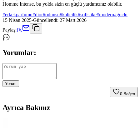
Homme Intense, bu yolda sizin en güçlü yardımcınız olabilir.
#
erkekparfumu
#
dior
#
odunsu
#
kalicilik
#
sofistike
#
modern
#
guclu
15 Nisan 2025
·
Güncellendi:
27 Mart 2026
Paylaş:
f
𝕏
Yorumlar:
Yorum
0
Beğen
Ayrıca Bakınız
Vibrant Tommy Now Erkek Parfümü: Modern ve
Ferah Erkekler İçin Günlük ve Akşam Kullanımı