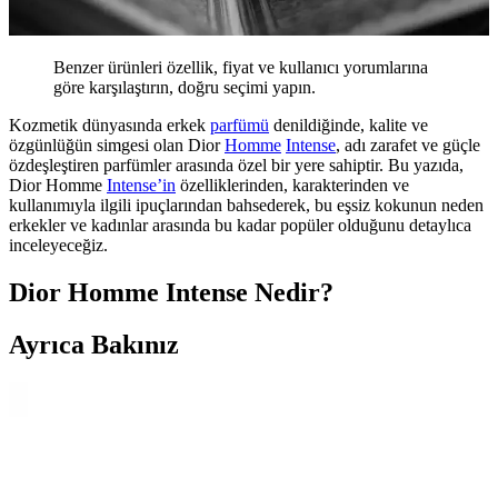
Benzer ürünleri özellik, fiyat ve kullanıcı yorumlarına
göre karşılaştırın, doğru seçimi yapın.
Kozmetik dünyasında erkek
parfümü
denildiğinde, kalite ve
özgünlüğün simgesi olan Dior
Homme
Intense
, adı zarafet ve güçle
özdeşleştiren parfümler arasında özel bir yere sahiptir. Bu yazıda,
Dior Homme
Intense’in
özelliklerinden, karakterinden ve
kullanımıyla ilgili ipuçlarından bahsederek, bu eşsiz kokunun neden
erkekler ve kadınlar arasında bu kadar popüler olduğunu detaylıca
inceleyeceğiz.
Dior Homme Intense Nedir?
Ayrıca Bakınız
Vibrant Tommy Now Erkek Parfümü: Modern ve
Ferah Erkekler İçin Günlük ve Akşam Kullanımı
Vibrant Tommy Now erkek parfümü, ferah ve canlı notalarıyla