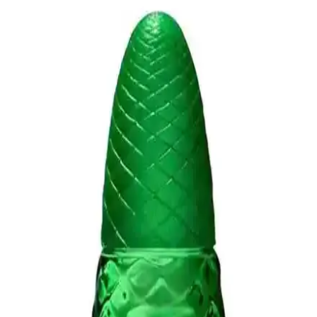
günlük ve akşam kullanımı için ideal, uygun fiyatlı, modern
erkeklerin tarzını tamamlayan çok yönlü bir koku seçeneği sunar.
Erkek Parfümlerinde Güç ve Çekiciliği Yansıtan
Doğru Parfüm Seçimi Rehberi
Erkek parfümlerinde güç ve çekiciliği yansıtan odunsu ve baharatlı
notalar, kalıcılık ve tarzınıza uygun seçimler ile kendinizi daha
özgüvenli hissetmenizi sağlar.
Erkekler İçin Kalıcı ve Baharatlı Parfüm Seçenekleri
ve Kullanım İpuçları
Kalıcı ve baharatlı erkek parfümleri, yoğun ve etkili yapılarıyla gün
boyu kalıcılık sağlar. Baharat notalarıyla zenginleşen bu parfümler,
sofistike ve maskülen bir izlenim bırakır.
Odunsu Erkek Parfümleri: Maskülenlik ve Derinlik
Arayanlar İçin Kapsamlı Rehber
Odunsu erkek parfümleri, maskülenlik ve derinlik arayanlar için
kalıcılığı ve etkileyici yapısıyla öne çıkar. Günlük ve özel
kullanımlar için ideal olan bu kokular, tarzınızı güçlendirmeye
yardımcı olur.