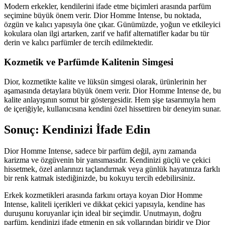
Modern erkekler, kendilerini ifade etme biçimleri arasında parfüm
seçimine büyük önem verir. Dior Homme Intense, bu noktada,
özgün ve kalıcı yapısıyla öne çıkar. Günümüzde, yoğun ve etkileyici
kokulara olan ilgi artarken, zarif ve hafif alternatifler kadar bu tür
derin ve kalıcı parfümler de tercih edilmektedir.
Kozmetik ve Parfümde Kalitenin Simgesi
Dior, kozmetikte kalite ve lüksün simgesi olarak, ürünlerinin her
aşamasında detaylara büyük önem verir. Dior Homme Intense de, bu
kalite anlayışının somut bir göstergesidir. Hem şişe tasarımıyla hem
de içeriğiyle, kullanıcısına kendini özel hissettiren bir deneyim sunar.
Sonuç: Kendinizi İfade Edin
Dior Homme Intense, sadece bir parfüm değil, aynı zamanda
karizma ve özgüvenin bir yansımasıdır. Kendinizi güçlü ve çekici
hissetmek, özel anlarınızı taçlandırmak veya günlük hayatınıza farklı
bir renk katmak istediğinizde, bu kokuyu tercih edebilirsiniz.
Erkek kozmetikleri arasında farkını ortaya koyan Dior Homme
Intense, kaliteli içerikleri ve dikkat çekici yapısıyla, kendine has
duruşunu koruyanlar için ideal bir seçimdir. Unutmayın, doğru
parfüm, kendinizi ifade etmenin en şık yollarından biridir ve Dior