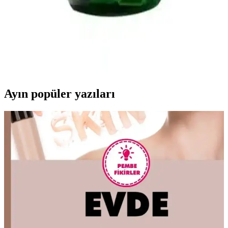
Pino Silvestre Edt 125 Ml Erkek Parfümü Doğal ve
Odunsu Ferah Kokusu ile Şıklık Yaratır
İtalya'nın doğasından ilham alan Pino Silvestre Edt 125 Ml, odunsu
ve ferah yapısıyla günlük ve özel kullanıma uygun, kalıcı ve
etkileyici erkeksi koku sunar.
Ayın popüler yazıları