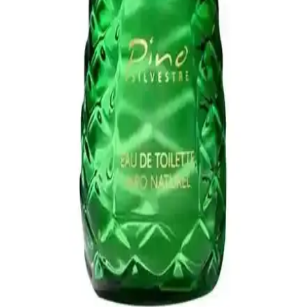
Erkekler İçin Kaliteli Parfüm Seçenekleri ve
Kullanım İpuçları
Kaliteli erkek parfümleri, özgün notalar ve kalıcılıklarıyla kişisel
bakımda önemli rol oynar. Marka ve kullanım alanına göre doğru
seçim, özgüven ve izlenim güçlendirir.
Erkekler İçin Çekiciliği Artıran Parfüm Alternatifleri
ve Seçim İpuçları
Erkekler için afrodizyak etkili parfümler, kişisel çekiciliği artırır,
özgüveni güçlendirir ve duygusal bağları kuvvetlendirir. Doğru
parfüm seçimiyle tarzınıza uygun etkileyici kokulara ulaşabilirsiniz.
Dior Sauvage Elixir: Modern Erkekler İçin Yoğun
ve Kalıcı Parfüm Seçeneği
Dior Sauvage Elixir, yoğun yapısı ve kalıcılığıyla modern erkeğin
favorisi olmaya aday, ferah ve odunsu aromalarla öne çıkan lüks bir
parfümdür.
Pino Silvestre Edt 125 Ml Erkek Parfümü Doğal ve