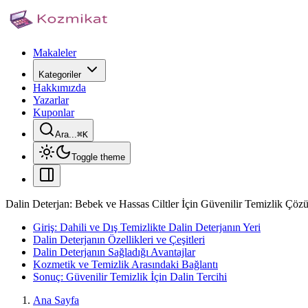
Makaleler
Kategoriler
Hakkımızda
Yazarlar
Kuponlar
Ara...
⌘
K
Toggle theme
Dalin Deterjan: Bebek ve Hassas Ciltler İçin Güvenilir Temizlik Çö
Giriş: Dahili ve Dış Temizlikte Dalin Deterjanın Yeri
Dalin Deterjanın Özellikleri ve Çeşitleri
Dalin Deterjanın Sağladığı Avantajlar
Kozmetik ve Temizlik Arasındaki Bağlantı
Sonuç: Güvenilir Temizlik İçin Dalin Tercihi
Ana Sayfa