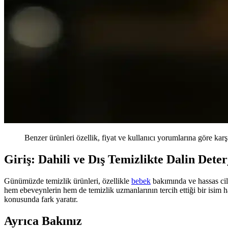
Benzer ürünleri özellik, fiyat ve kullanıcı yorumlarına göre karş
Giriş: Dahili ve Dış Temizlikte Dalin Deter
Günümüzde temizlik ürünleri, özellikle
bebek
bakımında ve hassas cilt
hem ebeveynlerin hem de temizlik uzmanlarının tercih ettiği bir isim h
konusunda fark yaratır.
Ayrıca Bakınız