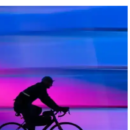
e saç sağlığınızı nazikçe korur.
 tahriş riskini azaltır ve yüz bakımında güvenle tercih edilir.
a uygun ürünü seçerken dikkat edilmesi gerekenler bu rehberde.
aç ve cilt sağlığını koruyan ideal ürün.
di tahriş etmeden temizler ve nem dengesini korur.