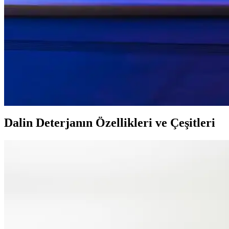
Dalin’in 900 ml’lik kozmetik ürünleri, güvenilirlik ve ekonomik kullanı
Dalin Yüz Yıkama Köpüğü: Hassas Ciltler İçin Derin
Dalin yüz yıkama köpüğü, hassas ciltlere uygun hafif formülü ve derinl
Dalin Pişik Önleyici Krem ile Bebek Cilt Sağlığını Gü
Dalin Pişik Önleyici Krem, doğal içerikleriyle bebeklerin hassas cildini
Dalin Deterjanın Özellikleri ve Çeşitleri