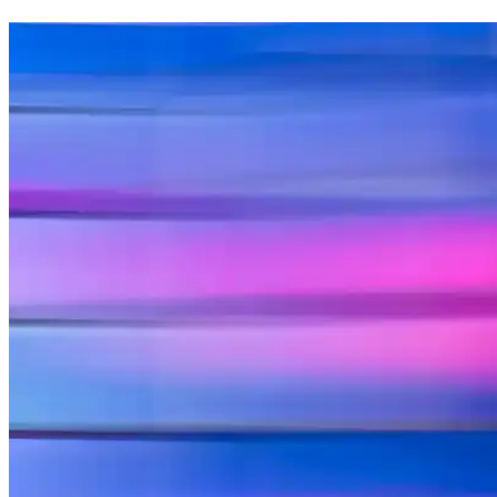
Dalin Ürünleri: Doğal ve Hassas Bakım Sunan Güven
Dalin, doğal içerikleri ve hipoalerjenik formülleriyle bebek ve hassas c
Dalin Yüze İyi Gelir Mi? Hassas Ciltler İçin Nazik ve 
Dalin ürünleri, parfümsüz ve hipoalerjenik formülleriyle hassas ve kuru 
Dalin Kolonya Kokuları ve Seçim Rehberi: En Popüler
Dalin kolonya, Türkiye'de sevilen ferahlatıcı ve cilt dostu kokularıyl
Dalin Bebek Şampuanı 700 ml: Hassas Ciltler İçin G
Dalin bebek şampuanı, hassas ciltler için parfümsüz ve dermatolojik te
Dalin 700 ml ile Cilt Bakımında Güçlü ve Ekonomik 
Dalin 700 ml, doğal içerikleri ve nazik formülüyle hassas ciltlere uy
Dalin 900 ml Kozmetik Ürünleri: Güvenilirlik ve Ek