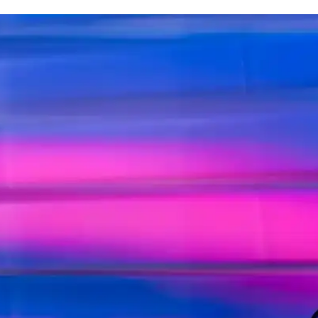
ilir Kozmetik Markası
iltler için güvenilir bakım ürünleri sunar. Geniş ürün yelpazesiyle cilt v
Etkili Cilt Bakımı Ürünleri
ciltlere nazik bakım sunar. Doğal içerikleriyle ciltte nem dengesi sağlar,
 ve Cilt Dostu Seçenekler
a öne çıkar. Limon, lavanta, gül ve çiçek kokuları arasından ihtiyacınız
üvenilir ve Ekonomik Temizlik Ürünü
stli formülüyle güvenli, ekonomik ve nazik temizlik sağlar. Bebeklerin s
Destek Sağlayın
gun, ekonomik ve güvenilir bir temizlik ürünüdür. Günlük kullanımda cil
onomik Avantajlar