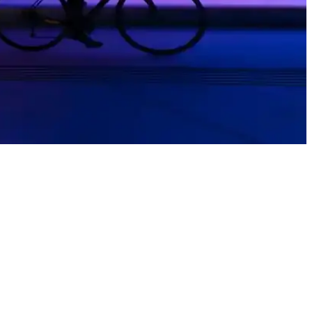
nılabilen bu ürünler, hijyen ve kaliteyi bir arada sunar.
em kaybını önler, ferahlatıcı kokusuyla kullanım kolaylığı sağlar.
veynlerin favorisi olur.