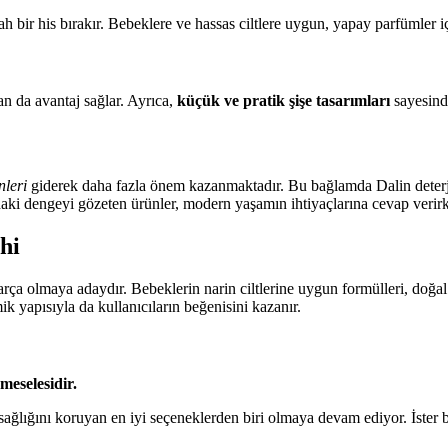
rah bir his bırakır. Bebeklere ve hassas ciltlere uygun, yapay parfümler i
 da avantaj sağlar. Ayrıca,
küçük ve pratik şişe tasarımları
sayesinde
nleri
giderek daha fazla önem kazanmaktadır. Bu bağlamda Dalin deterjanl
aki dengeyi gözeten ürünler, modern yaşamın ihtiyaçlarına cevap verirke
hi
rça olmaya adaydır. Bebeklerin narin ciltlerine uygun formülleri, doğal
k yapısıyla da kullanıcıların beğenisini kazanır.
meselesidir.
ağlığını koruyan en iyi seçeneklerden biri olmaya devam ediyor. İster bebek