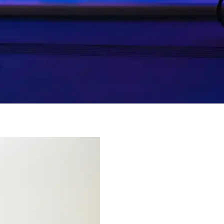
m avantajlarıyla öne çıkar. Saç, cilt ve bebek bakımında uzun süre kulla
lemesine Temizlik ve Bakım
emesine temizliğiyle günlük bakımda tercih edilen etkili bir üründür. N
vence Altına Alın
 korur, pişiği önler ve cilt sağlığını destekler. Güvenilir formülüyle ebe