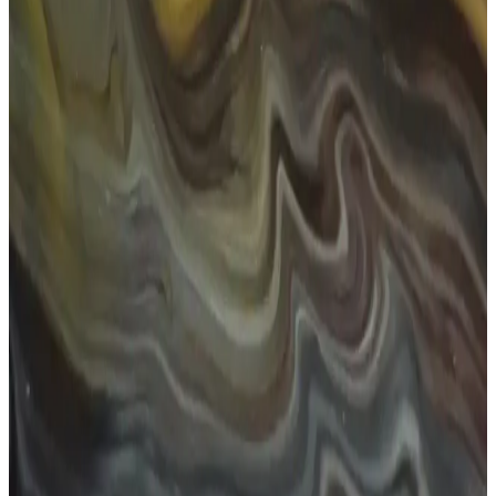
Numaralı Güneş Gözlüğü Seçimi ve Moda Trendleri
2025
Numaralı güneş gözlükleri, estetik ve sağlık açısından önemli olup,
yüz şekline uygun seçimlerle tarzınızı tamamlar. Moda trendleri ve
doğru seçim ipuçlarıyla kendinizi daha özgüvenli hissedin.
Kadınlar İçin Küçük Güneş Gözlükleri: Stil ve
Koruma İçin En İyi Seçenekler 2023
Kadınlar arasında popüler olan küçük güneş gözlükleri, şıklık ve
fonksiyonelliği bir arada sunar. UV korumalı modeller, yüz hatlarına
uygun tasarımlarla tarzınızı tamamlar.
Leopar Desenli Güneş Gözlüğü: Moda ve
Fonksiyonelliğin Şık Birleşimi
Leopar desenli güneş gözlüğü, stil ve fonksiyonelliği bir araya
getirerek özgün bir görünüm sunar. UV koruma ve şık tasarım ile
moda dünyasında fark yaratmanın en iyi yolu.
Kız Gözlükleri: Moda ve Fonksiyonelliğin