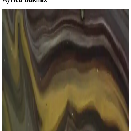
Göz Sağlığını Koruma Yöntemleri ve Günlük Bakım
İpuçları
Göz sağlığını korumak için düzenli kontroller, güneş gözlüğü
kullanımı, ekran süresini sınırlama ve sağlıklı beslenme önemlidir.
Bu yöntemlerle gözleriniz uzun süre sağlıklı kalabilir.
Dikdörtgen Güneş Gözlükleri: Estetik ve
Fonksiyonellik ile Günlük ve Özel Kullanım
Dikdörtgen güneş gözlükleri, şıklık ve fonksiyonelliği bir arada
sunar. Yüz şekline uygun tasarımlar, UV koruma özellikleri ve moda
trendleriyle, günlük ve özel günlerinizde ideal aksesuar.
Erkekler İçin Kare Güneş Gözlüğü Seçimi ve Bakım
İpuçları
Erkekler için kare güneş gözlükleri, şıklık ve fonksiyonelliği bir
arada sunar. Yüz şekline uygun seçimler ve bakım önerileri ile
tarzınızı ve göz sağlığınızı koruyun.