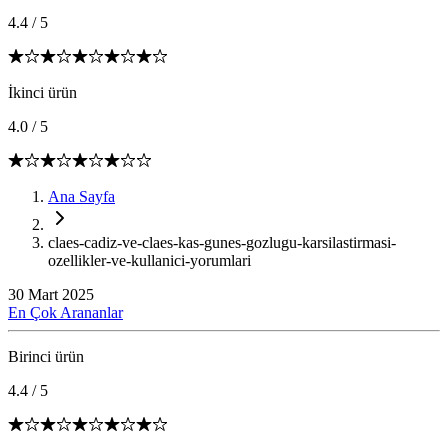
4.4
/
5
İkinci ürün
4.0
/
5
Ana Sayfa
claes-cadiz-ve-claes-kas-gunes-gozlugu-karsilastirmasi-
ozellikler-ve-kullanici-yorumlari
30 Mart 2025
En Çok Arananlar
Birinci ürün
4.4
/
5