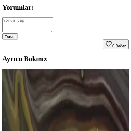
Yorumlar:
Yorum
0
Beğen
Ayrıca Bakınız
Göz Sağlığını Koruma Yöntemleri ve Günlük Bakım
İpuçları
Göz sağlığını korumak için düzenli kontroller, güneş gözlüğü
kullanımı, ekran süresini sınırlama ve sağlıklı beslenme önemlidir.
Bu yöntemlerle gözleriniz uzun süre sağlıklı kalabilir.
Dikdörtgen Güneş Gözlükleri: Estetik ve
Fonksiyonellik ile Günlük ve Özel Kullanım