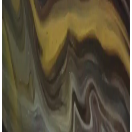
Dikdörtgen güneş gözlükleri, şıklık ve fonksiyonelliği bir arada
sunar. Yüz şekline uygun tasarımlar, UV koruma özellikleri ve moda
trendleriyle, günlük ve özel günlerinizde ideal aksesuar.
Erkekler İçin Kare Güneş Gözlüğü Seçimi ve Bakım
İpuçları
Erkekler için kare güneş gözlükleri, şıklık ve fonksiyonelliği bir
arada sunar. Yüz şekline uygun seçimler ve bakım önerileri ile
tarzınızı ve göz sağlığınızı koruyun.
Numaralı Güneş Gözlüğü Seçimi ve Moda Trendleri
2025
Numaralı güneş gözlükleri, estetik ve sağlık açısından önemli olup,
yüz şekline uygun seçimlerle tarzınızı tamamlar. Moda trendleri ve
doğru seçim ipuçlarıyla kendinizi daha özgüvenli hissedin.
Kadınlar İçin Küçük Güneş Gözlükleri: Stil ve
Koruma İçin En İyi Seçenekler 2023
Kadınlar arasında popüler olan küçük güneş gözlükleri, şıklık ve
fonksiyonelliği bir arada sunar. UV korumalı modeller, yüz hatlarına