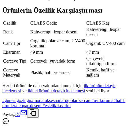
Ürünlerin Özellik Karşılaştırması
Özellik
CLAES Cadiz
CLAES Kaş
Kahverengi, leopar
Renk
Kahverengi, leopar deseni
deseni
Organik polarize cam, UV400
Cam Tipi
Organik UV400 cam
koruma
Ekartman
49 mm
47 mm
Çerçeveli,
Çerçeve Tipi
Çerçeveli, yuvarlak form
dikdörtgen form
Çerçeve
Kemik, hafif ve
Plastik, hafif ve esnek
Materyali
sağlam
Her iki ürünü de daha yakından tanımak için
ilk ürünün detaylı
incelemesi
ve
ikinci ürünün detaylı incelemesi
seni bekliyor.
#
gunes-gozlugu
#
moda-aksesuarlari
#
polarize-cam
#
uv-koruma
#
hafif-
urunler
#
leopar-desenli
#
estetik-tasarim
Paylaş:
f
𝕏