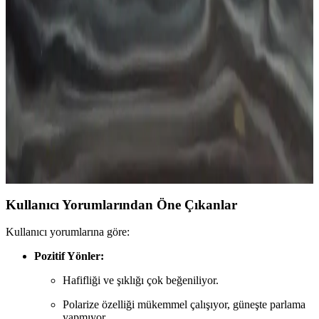
Buluştuğu Güncel Tasarım Trendleri ve Seçim
İpuçları
Gözlükler, estetik ve fonksiyonelliğin birleşimi olarak, gençler ve
moda tutkunları arasında popüler hale geliyor. Güncel trendler ve
seçim ipuçlarıyla kendinize uygun kız gözlüklerini bulun.
Kadınlar İçin Ray-Ban Güneş Gözlükleri Modelleri
ve Stil İpuçları
Ray-Ban kadın güneş gözlükleri, şık tasarımları ve yüksek UV
koruma özellikleriyle göz sağlığını korurken tarzınızı tamamlar.
Farklı modellerle her tarz ve yüz şekline uygun seçenekler sunar.
Kullanıcı Yorumlarından Öne Çıkanlar
Kullanıcı yorumlarına göre:
Pozitif Yönler:
Hafifliği ve şıklığı çok beğeniliyor.
Polarize özelliği mükemmel çalışıyor, güneşte parlama
yapmıyor.