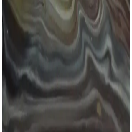
uygun tasarımlarla tarzınızı tamamlar.
Leopar Desenli Güneş Gözlüğü: Moda ve
Fonksiyonelliğin Şık Birleşimi
Leopar desenli güneş gözlüğü, stil ve fonksiyonelliği bir araya
getirerek özgün bir görünüm sunar. UV koruma ve şık tasarım ile
moda dünyasında fark yaratmanın en iyi yolu.
Kız Gözlükleri: Moda ve Fonksiyonelliğin
Buluştuğu Güncel Tasarım Trendleri ve Seçim
İpuçları
Gözlükler, estetik ve fonksiyonelliğin birleşimi olarak, gençler ve
moda tutkunları arasında popüler hale geliyor. Güncel trendler ve
seçim ipuçlarıyla kendinize uygun kız gözlüklerini bulun.
Kadınlar İçin Ray-Ban Güneş Gözlükleri Modelleri
ve Stil İpuçları
Ray-Ban kadın güneş gözlükleri, şık tasarımları ve yüksek UV
koruma özellikleriyle göz sağlığını korurken tarzınızı tamamlar.
Farklı modellerle her tarz ve yüz şekline uygun seçenekler sunar.