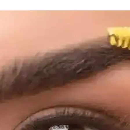
ağlığı Üzerine Analiz
te hızlı yaşlanma belirtileri gözlemlemektedir. Tedavi etkileri, yaşlanma v
edavi Yöntemleri ve Bakım Önerileri
ter birikimi ve kozmetik ürünler yer alır. Doğru bakım ve dermatolojik ted
eri: hEDS ve Cilt Bariyeri
mesi sorunları, doğru ürün seçimi ve cilt bakım teknikleriyle önleneb
le Cilt Algısının Yeniden Şekillendirilmesi
elliklerini görsel olarak sunan albüm, bireylerin ciltlerini gerçekçi değer
Koruyucu Tedbirler
seri ve yaşlanma belirtileri gibi sorunlara yol açar. Koruyucu önlemler v