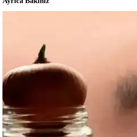
Ayrıca Bakınız
Emface Cilt Tedavisi: Yüz Hatları, Yaşlanma ve Cilt S
Emface tedavisi yüz hatlarını belirginleştirirken, bazı kullanıcılar cilt
Göğüs Bölgesinde Akne ve Cilt Lekeleri: Nedenleri, T
Göğüs bölgesinde akne ve cilt lekelerinin nedenleri arasında folikülit, 
Kuru Ciltlerde Makyaj Problemleri ve Çözüm Yönteml
Kuru cilt ve hEDS gibi durumlarda makyajın topaklanması ve çizgilen
Gerçekçi ve Yaygın Cilt Özelliklerinin Görsel Albümü i
Sosyal medyanın kusursuz cilt algısına karşı, yaygın ve sağlıklı cilt öz
Güneş Hasarının Cilt Sağlığı Üzerindeki Etkileri ve 
Güneş ışınlarının ciltte biriktirdiği hasar, hiperpigmentasyon, cilt kan