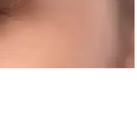
 uygulama ile sorun azaltılabilir.
psamlı bilgiler sunulmaktadır.
akım önerileriyle kaş sağlığı destekleniyor.