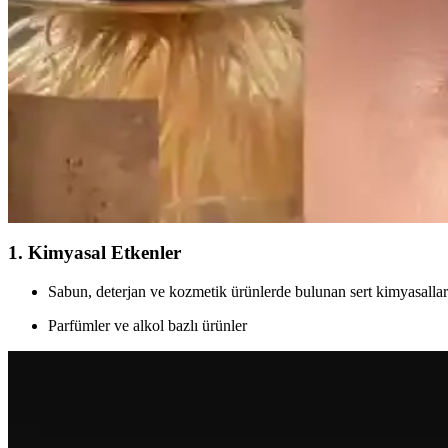
Makyajda Delik Görünümü Sorunu: Nedenleri, Uygul
Makyajda delik görünümü, cilt yapısı, ürün seçimi ve uygulama teknik
Erkekler İçin Feminen ve Çekici Görünüm Sağlayan 
Erkeklerin yüz hatlarını yumuşatıp feminen ve çekici görünmelerini sa
Seyrek Kaşlarla Başa Çıkma Yöntemleri ve Doğal Ç
Seyrek kaşların nedenleri, doğal ve medikal yöntemlerle kalıcı makyaj 
1. Kimyasal Etkenler
Sabun, deterjan ve kozmetik ürünlerde bulunan sert kimyasallar
Parfümler ve alkol bazlı ürünler