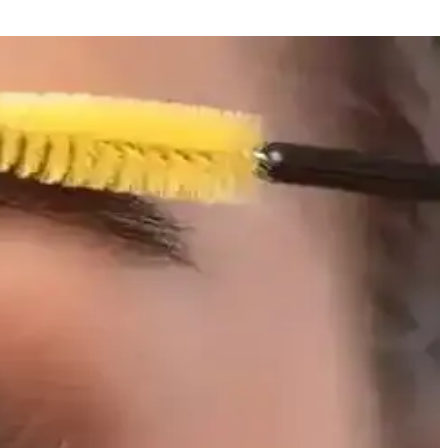
e yaşam tarzı faktörleriyle şekillenmektedir.
avi ile sorunlar kontrol altına alınabilir.
ilir. Nemlendirme ve uygun uygulama önemlidir.
lendirmesine yardımcı olur ve gereksiz endişeleri azaltır.
e tedavi yöntemleri cilt sağlığını korumada önemlidir.