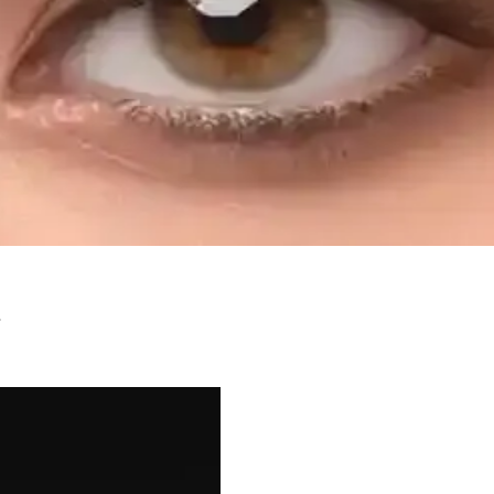
ama Teknikleri ve Çözüm Yolları
lerinden kaynaklanır. Doğru nemlendirme, primer kullanımı ve kontrollü
Makyaj ve Bakım Teknikleri
ğlayan makyaj teknikleri, cilt bakımı ve doğal uygulamalar hakkında ka
özümler Üzerine Kapsamlı Rehber
tekniklerine kadar çeşitli çözümler detaylıca inceleniyor. Beslenme ve b