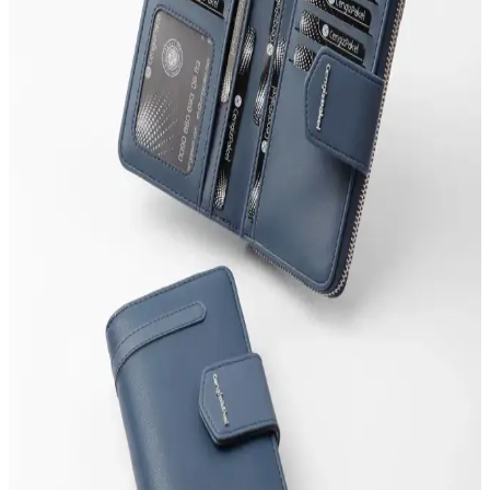
karşılaştırması, tarz ve fonksiyonellik açısından en iyi seçimi
yapmanıza yardımcı olur.
Womancraft Kadın Cüzdanı: Şık ve Fonksiyonel
Günlük Kullanım İçin Tasarlanmış
Yumuşak dokusu ve canlı turuncu rengiyle dikkat çeken
Womancraft kadın cüzdanı, günlük kullanım için ideal. Pratik
tasarımı, dayanıklı malzemeleri ve uygun fiyatıyla şıklık ve
fonksiyonelliği bir arada sunar.
Tonny Black ve Walle's Polo Cüzdan
Karşılaştırması: Özellikler ve Kullanıcı Yorumları
Tonny Black ve Walle's Polo cüzdanlarının özellikleri, kullanım
avantajları ve kullanıcı yorumlarıyla detaylı karşılaştırması, seçim
yaparken önemli ipuçları sunuyor.
Grande 3639 ve TANGCARF Hakiki Deri Cüzdan
Karşılaştırması: Stil ve Fonksiyonellik Analizi
Bu makalede Grande 3639 ve TANGCARF hakiki deri cüzdanların
tasarım, kalite ve kullanım özellikleri detaylı inceleniyor, uygun