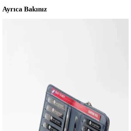
Ayrıca Bakınız
Mujgan 7'li Fırça Seti ve Çift Katlı Şık Cüzdan ile
Makyaj Deneyiminizi Geliştirin
Mujgan 7'li makyaj fırça seti ve çift katlı cüzdan, yüksek kaliteli,
taşınabilir ve kullanışlı tasarımıyla makyajınızı kolaylaştırır, doğal ve
kalıcı sonuçlar sağlar.
Mor Renkli Cüzdan Modelleri ve Kozmetik
Dünyasındaki Yeri Hakkında Detaylı Bilgi
Mor cüzdanlar, estetik ve fonksiyonelliği bir arada sunar. Modaya
uygun modelleri ve çeşitli malzemeleriyle günlük ve özel
kullanımlarınıza şıklık katar, tarzınızı tamamlar.
Kadın Cüzdanları Karşılaştırması: Av A Dos ve Fil
Deri Modellerinin Özellikleri
İki popüler kadın cüzdanı olan Av A Dos ve Fil Deri modellerinin
malzeme, boyut, bölme özellikleri ve kullanıcı yorumlarıyla detaylı