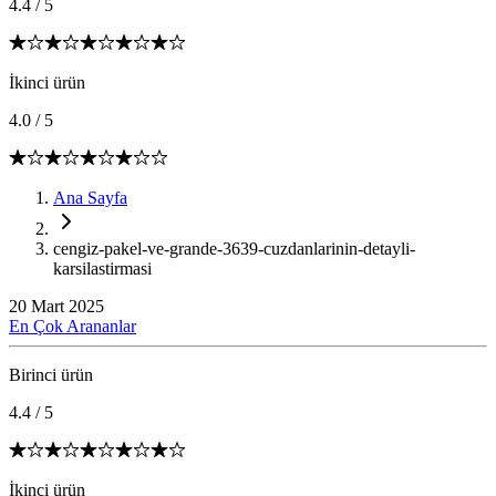
4.4
/
5
İkinci ürün
4.0
/
5
Ana Sayfa
cengiz-pakel-ve-grande-3639-cuzdanlarinin-detayli-
karsilastirmasi
20 Mart 2025
En Çok Arananlar
Birinci ürün
4.4
/
5
İkinci ürün