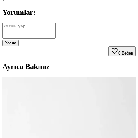
Yorumlar:
Yorum
0
Beğen
Ayrıca Bakınız
Mujgan 7'li Fırça Seti ve Çift Katlı Şık Cüzdan ile
Makyaj Deneyiminizi Geliştirin
Mujgan 7'li makyaj fırça seti ve çift katlı cüzdan, yüksek kaliteli,
taşınabilir ve kullanışlı tasarımıyla makyajınızı kolaylaştırır, doğal ve
kalıcı sonuçlar sağlar.
Mor Renkli Cüzdan Modelleri ve Kozmetik
Dünyasındaki Yeri Hakkında Detaylı Bilgi