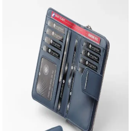
Mor cüzdanlar, estetik ve fonksiyonelliği bir arada sunar. Modaya
uygun modelleri ve çeşitli malzemeleriyle günlük ve özel
kullanımlarınıza şıklık katar, tarzınızı tamamlar.
Kadın Cüzdanları Karşılaştırması: Av A Dos ve Fil
Deri Modellerinin Özellikleri
İki popüler kadın cüzdanı olan Av A Dos ve Fil Deri modellerinin
malzeme, boyut, bölme özellikleri ve kullanıcı yorumlarıyla detaylı
karşılaştırması, tarz ve fonksiyonellik açısından en iyi seçimi
yapmanıza yardımcı olur.
Womancraft Kadın Cüzdanı: Şık ve Fonksiyonel
Günlük Kullanım İçin Tasarlanmış
Yumuşak dokusu ve canlı turuncu rengiyle dikkat çeken
Womancraft kadın cüzdanı, günlük kullanım için ideal. Pratik
tasarımı, dayanıklı malzemeleri ve uygun fiyatıyla şıklık ve
fonksiyonelliği bir arada sunar.
Tonny Black ve Walle's Polo Cüzdan
Karşılaştırması: Özellikler ve Kullanıcı Yorumları