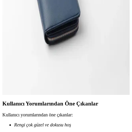
seçim yapmanız için önemli bilgiler sunuluyor.
Grande 3639 Hakiki Deri Kadın ve Erkek İçin
Akordiyon Kartlık ve Cüzdan
Yüksek kaliteli hakiki deri kullanımıyla dayanıklı ve şık olan bu
unisex cüzdan, canlı kırmızı renk ve mıknatıslı kapanışıyla günlük
kullanımda güven ve tarz sunar.
Cengiz Pakel Kadın Cüzdanları Karşılaştırması:
Indigo ve Lacivert-Kırmızı Modelleri
Cengiz Pakel Indigo ve Lacivert-Kırmızı kadın cüzdanlarının
özelliklerini, kullanışlılıklarını ve kullanıcı yorumlarını
karşılaştırıyoruz, sizin için en uygun seçimi yapmanıza yardımcı
oluyoruz.
Kullanıcı Yorumlarından Öne Çıkanlar
Kullanıcı yorumlarından öne çıkanlar:
Rengi çok güzel ve dokusu hoş