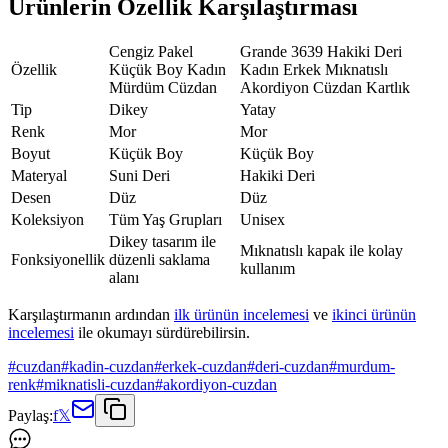
Ürünlerin Özellik Karşılaştırması
Cengiz Pakel
Grande 3639 Hakiki Deri
Özellik
Küçük Boy Kadın
Kadın Erkek Mıknatıslı
Mürdüm Cüzdan
Akordiyon Cüzdan Kartlık
Tip
Dikey
Yatay
Renk
Mor
Mor
Boyut
Küçük Boy
Küçük Boy
Materyal
Suni Deri
Hakiki Deri
Desen
Düz
Düz
Koleksiyon
Tüm Yaş Grupları
Unisex
Dikey tasarım ile
Mıknatıslı kapak ile kolay
Fonksiyonellik
düzenli saklama
kullanım
alanı
Karşılaştırmanın ardından
ilk ürünün incelemesi
ve
ikinci ürünün
incelemesi
ile okumayı sürdürebilirsin.
#
cuzdan
#
kadin-cuzdan
#
erkek-cuzdan
#
deri-cuzdan
#
murdum-
renk
#
miknatisli-cuzdan
#
akordiyon-cuzdan
Paylaş:
f
𝕏