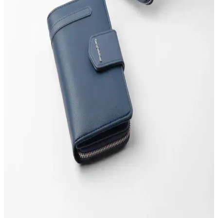
Tonny Black ve Walle's Polo cüzdanlarının özellikleri, kullanım
avantajları ve kullanıcı yorumlarıyla detaylı karşılaştırması, seçim
yaparken önemli ipuçları sunuyor.
Grande 3639 ve TANGCARF Hakiki Deri Cüzdan
Karşılaştırması: Stil ve Fonksiyonellik Analizi
Bu makalede Grande 3639 ve TANGCARF hakiki deri cüzdanların
tasarım, kalite ve kullanım özellikleri detaylı inceleniyor, uygun
seçim yapmanız için önemli bilgiler sunuluyor.
Grande 3639 Hakiki Deri Kadın ve Erkek İçin
Akordiyon Kartlık ve Cüzdan
Yüksek kaliteli hakiki deri kullanımıyla dayanıklı ve şık olan bu
unisex cüzdan, canlı kırmızı renk ve mıknatıslı kapanışıyla günlük
kullanımda güven ve tarz sunar.
Cengiz Pakel Kadın Cüzdanları Karşılaştırması:
Indigo ve Lacivert-Kırmızı Modelleri
Cengiz Pakel Indigo ve Lacivert-Kırmızı kadın cüzdanlarının
özelliklerini, kullanışlılıklarını ve kullanıcı yorumlarını