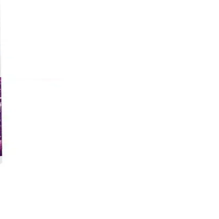
cı oluyoruz.
.
mında pratik çözümler sunar.
zenli kullanımda pürüzsüz ve sağlıklı ayaklara ulaşın.
ylığı gibi özellikleriyle, ihtiyaçlarınıza uygun en iyi seçeneği