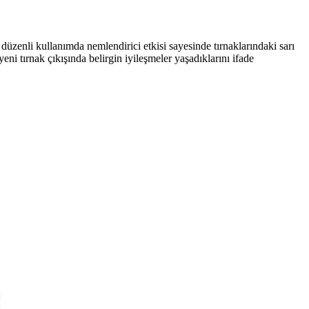
düzenli kullanımda nemlendirici etkisi sayesinde tırnaklarındaki sarı
eni tırnak çıkışında belirgin iyileşmeler yaşadıklarını ifade
irsiniz.
açlar tercih edilmelidir.
enilir ve kaliteli ürünlerle bakım rutininizi tamamlayın.