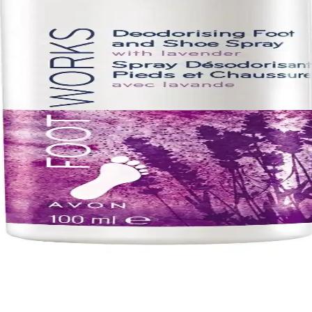
kleri ve kullanıcı yorumlarıyla en uygun seçeneği belirlemenize yardım
: kullanım özellikleri ve etkileri
kullanıcı yorumlarını inceleyerek sizin için en uygun seçeneği belirleyin
ratik Çözümler
süz ayaklar sağlar. Ergonomik tasarımı ve etkili sonuçlarıyla ayak bakı
aklar İçin Etkili Çözüm
leyen Ped Egg Ayak Bakım Seti, hijyen ve kullanım kolaylığı sağlar. Dü
nleri Karşılaştırması
 karşılaştırıyoruz. Kokuyu giderme, rahatlatıcı etkiler ve kullanım kola