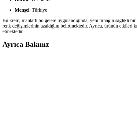
Menşei
: Türkiye
Bu krem, mantarlı bölgelere uygulandığında, yeni tırnağın sağlıklı bir
renk değişimlerinin azaldığını belirtmektedir. Ayrıca, ürünün etkileri k
etmektedir.
Ayrıca Bakınız
Ayak Bakımında Pürüzsüzleştirici Alternatifler ve Se
Ayak sağlığı ve bakımı için çeşitli ürünler ve yöntemler bulunuyor. Do
Sert Tırnak Törpüsü ve Ayak Bakımında Doğru Kull
Sert tırnak törpüsü, kalın ve sert tırnakların şekillendirilmesinde etki
Avon Ayak Sabunu ve Kişisel Bakım Ürünleri Hakkınd
Avon’un geniş ürün yelpazesinde ayak sabunu ve kişisel bakım ürünleri, 
Ayak Bakımında İki Popüler Ürün Karşılaştırması: