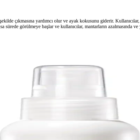
 şekilde çıkmasına yardımcı olur ve ayak kokusunu giderir. Kullanıcılar, 
ısa sürede görülmeye başlar ve kullanıcılar, mantarların azalmasında ve y
çim Kriterleri Hakkında Güncel Bilgiler
ğru ürün seçimi ve düzenli bakım ile pürüzsüz, sağlıklı ayaklara ulaşabil
anım İpuçları
li olup, doğru kullanımla ayak bakımını sağlar. Uzun ömürlü ve hijyenik ar
a Detaylı Bilgi
hijyen ve sağlık odaklı, doğal içeriklerle ayak sağlığını destekler. Güv
 CandyShine ve Nilu Moda