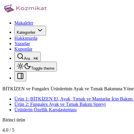
Makaleler
Kategoriler
Hakkımızda
Yazarlar
Kuponlar
Ara...
⌘
K
Toggle theme
BİTKİZEN ve Fungalex Ürünlerinin Ayak ve Tırnak Bakımına Yöneli
Ürün 1: BİTKİZEN El, Ayak, Tırnak ve Mantarlar İçin Bakım
Ürün 2: Fungalex Ayak ve Tırnak Bakım Spreyi
Ürünlerin Özellik Karşılaştırması
Birinci ürün
4.0
/
5