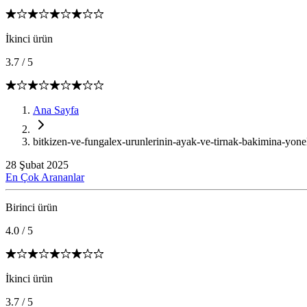
İkinci ürün
3.7
/
5
Ana Sayfa
bitkizen-ve-fungalex-urunlerinin-ayak-ve-tirnak-bakimina-yonel
28 Şubat 2025
En Çok Arananlar
Birinci ürün
4.0
/
5
İkinci ürün
3.7
/
5