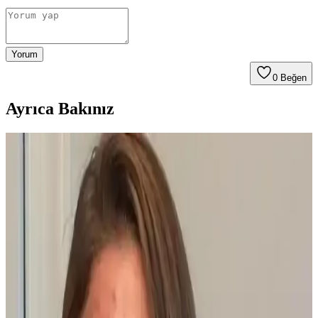
Yorum
0
Beğen
Ayrıca Bakınız
Yaşlı Ciltlerde Makyajın Kırışıklıklara Yerleşmesini
Önleme Yöntemleri ve Ürün Seçimi
Yaşlanma ile makyajın kırışıklıklara dolması kuru ciltlerde daha
belirgindir. Doğru nemlendirme, uygun ürün seçimi ve minimal
uygulama teknikleriyle bu sorun azaltılabilir.
Ağız Çevresinde Perioral Dermatit: Nedenleri,
Belirtileri ve Etkili Tedavi Yöntemleri
Perioral dermatit, ağız çevresinde kırmızı kabarcıklar ve
kızarıklıklarla kendini gösteren cilt rahatsızlığıdır. Nedenleri,