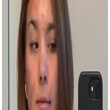
kızarıklıklarla kendini gösteren cilt rahatsızlığıdır. Nedenleri,
belirtileri ve dermatolog kontrolünde uygulanan tedavi yöntemleri
detaylıca ele alınmaktadır.
Asya Güzellik Ürünlerinde Yenilikçi ve Etkili Bakım
Seçenekleri
Asya güzellik ürünleri, gözden saça, cilt bakımından doğal
yöntemlere kadar yenilikçi ve etkili çözümler sunar. Geleneksel ve
modern ürünlerin birleşimi, farklı bakım ihtiyaçlarına hitap eder.
PCOS Kaynaklı Çene Tüyleri ve Cilt Sorunları:
Tedavi ve Bakım Yöntemleri
Polikistik Over Sendromu (PCOS) nedeniyle çene bölgesinde
oluşan kalın tüyler, batık kıllar ve cilt lekeleri için elektroloji, lazer
epilasyon ve uygun cilt bakımı yöntemleri detaylı şekilde ele
alınmaktadır.
Gözenek Görünümünü Azaltmak İçin Asya Güzellik
Ürünleri ve Bakım Yöntemleri
Gözeneklerin görünümünü azaltmak için yağ kontrolü, nazik
temizleyiciler ve nemlendirme önemlidir. Retinoidler, BHA ve kil