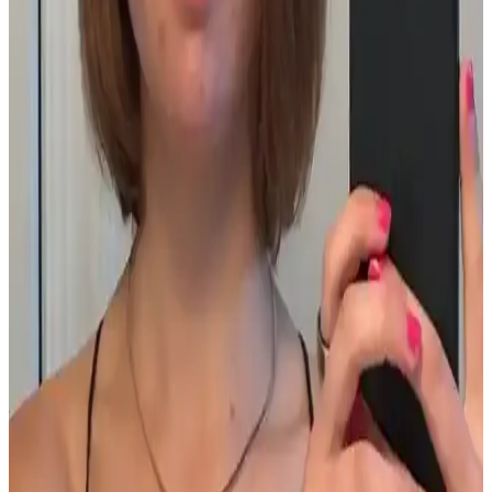
maskeleri gibi Asya güzellik ürünleri düzenli kullanımda etkili
sonuçlar sunar.
Akne Ağrısını Azaltmak İçin Dermatolojik Tedavi ve
Etkili Bakım Yöntemleri
Akne ağrısını azaltmak için dermatolojik tedavi, uygun cilt bakımı
ve yaşam tarzı değişiklikleri önemlidir. Uzman kontrolünde
uygulanan yöntemler ağrılı aknelerin iyileşmesini sağlar.
Asya Güzellik Ürünleriyle Fondöten Altı Hazırlık ve
Pürüzsüz Makyaj Teknikleri
Asya güzellik ürünleriyle fondöten altına uygun güneş koruyucu,
nemlendirici ve primer seçimi makyajın pürüzsüz ve kalıcı olmasını
sağlar. Doğru uygulama ve cilt bakımı önemlidir.
Akne Tedavisinde 2.5 Ayda Kaydedilen İlerleme ve
Bütünsel Yaklaşımlar
Akne tedavisinde yaşam tarzı değişiklikleri, doğru ürün kullanımı ve
psikolojik yaklaşımla 2.5 ayda önemli ilerleme sağlandı. Beslenme,
stres yönetimi ve cilt bakımı birlikte ele alındı.