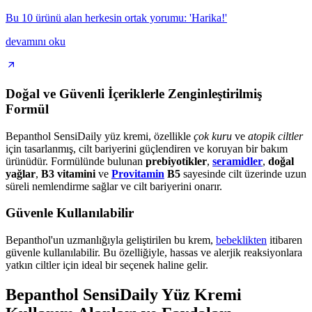
Bu 10 ürünü alan herkesin ortak yorumu: 'Harika!'
devamını oku
Doğal ve Güvenli İçeriklerle Zenginleştirilmiş
Formül
Bepanthol SensiDaily yüz kremi, özellikle
çok kuru
ve
atopik ciltler
için tasarlanmış, cilt bariyerini güçlendiren ve koruyan bir bakım
ürünüdür. Formülünde bulunan
prebiyotikler
,
seramidler
,
doğal
yağlar
,
B3 vitamini
ve
Provitamin
B5
sayesinde cilt üzerinde uzun
süreli nemlendirme sağlar ve cilt bariyerini onarır.
Güvenle Kullanılabilir
Bepanthol'un uzmanlığıyla geliştirilen bu krem,
bebeklikten
itibaren
güvenle kullanılabilir. Bu özelliğiyle, hassas ve alerjik reaksiyonlara
yatkın ciltler için ideal bir seçenek haline gelir.
Bepanthol SensiDaily Yüz Kremi