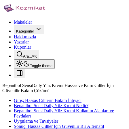
Makaleler
Kategoriler
Hakkımızda
Yazarlar
Kuponlar
Ara...
⌘
K
Toggle theme
Bepanthol SensiDaily Yüz Kremi Hassas ve Kuru Ciltler İçin
Güvenilir Bakım Çözümü
Giriş: Hassas Ciltlerin Bakım İhtiyacı
Bepanthol SensiDaily Yüz Kremi Nedir?
Bepanthol SensiDaily Yüz Kremi Kullanım Alanları ve
Faydaları
Uygulama ve Tavsiyeler
Sonuç: Hassas Ciltler İçin Güvenilir Bir Alternatif