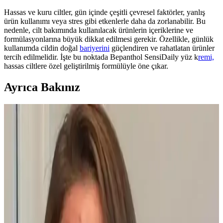
Hassas ve kuru ciltler, gün içinde çeşitli çevresel faktörler, yanlış
ürün kullanımı veya stres gibi etkenlerle daha da zorlanabilir. Bu
nedenle, cilt bakımında kullanılacak ürünlerin içeriklerine ve
formülasyonlarına büyük dikkat edilmesi gerekir. Özellikle, günlük
kullanımda cildin doğal
bariyerini
güçlendiren ve rahatlatan ürünler
tercih edilmelidir. İşte bu noktada Bepanthol SensiDaily yüz k
remi,
hassas ciltlere özel geliştirilmiş formülüyle öne çıkar.
Ayrıca Bakınız
Yaşlı Ciltlerde Makyajın Kırışıklıklara Yerleşmesini
Önleme Yöntemleri ve Ürün Seçimi
Yaşlanma ile makyajın kırışıklıklara dolması kuru ciltlerde daha
belirgindir. Doğru nemlendirme, uygun ürün seçimi ve minimal
uygulama teknikleriyle bu sorun azaltılabilir.
Ağız Çevresinde Perioral Dermatit: Nedenleri,
Belirtileri ve Etkili Tedavi Yöntemleri
Perioral dermatit, ağız çevresinde kırmızı kabarcıklar ve