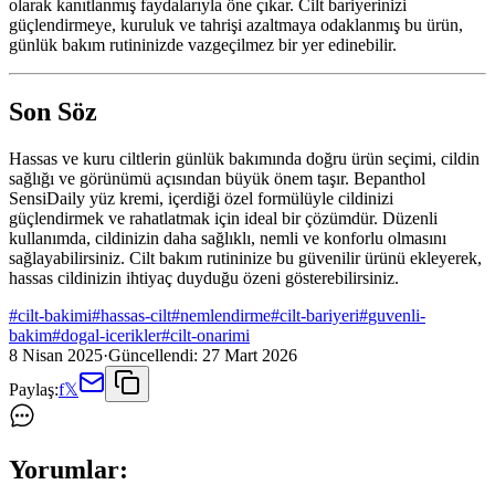
olarak kanıtlanmış faydalarıyla öne çıkar. Cilt bariyerinizi
güçlendirmeye, kuruluk ve tahrişi azaltmaya odaklanmış bu ürün,
günlük bakım rutininizde vazgeçilmez bir yer edinebilir.
Son Söz
Hassas ve kuru ciltlerin günlük bakımında doğru ürün seçimi, cildin
sağlığı ve görünümü açısından büyük önem taşır. Bepanthol
SensiDaily yüz kremi, içerdiği özel formülüyle cildinizi
güçlendirmek ve rahatlatmak için ideal bir çözümdür. Düzenli
kullanımda, cildinizin daha sağlıklı, nemli ve konforlu olmasını
sağlayabilirsiniz. Cilt bakım rutininize bu güvenilir ürünü ekleyerek,
hassas cildinizin ihtiyaç duyduğu özeni gösterebilirsiniz.
#
cilt-bakimi
#
hassas-cilt
#
nemlendirme
#
cilt-bariyeri
#
guvenli-
bakim
#
dogal-icerikler
#
cilt-onarimi
8 Nisan 2025
·
Güncellendi:
27 Mart 2026
Paylaş:
f
𝕏
Yorumlar: