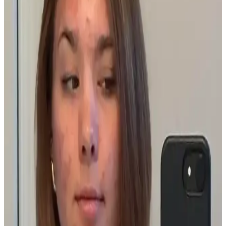
belirtileri ve dermatolog kontrolünde uygulanan tedavi yöntemleri
detaylıca ele alınmaktadır.
Asya Güzellik Ürünlerinde Yenilikçi ve Etkili Bakım
Seçenekleri
Asya güzellik ürünleri, gözden saça, cilt bakımından doğal
yöntemlere kadar yenilikçi ve etkili çözümler sunar. Geleneksel ve
modern ürünlerin birleşimi, farklı bakım ihtiyaçlarına hitap eder.
PCOS Kaynaklı Çene Tüyleri ve Cilt Sorunları:
Tedavi ve Bakım Yöntemleri
Polikistik Over Sendromu (PCOS) nedeniyle çene bölgesinde
oluşan kalın tüyler, batık kıllar ve cilt lekeleri için elektroloji, lazer
epilasyon ve uygun cilt bakımı yöntemleri detaylı şekilde ele
alınmaktadır.
Gözenek Görünümünü Azaltmak İçin Asya Güzellik
Ürünleri ve Bakım Yöntemleri
Gözeneklerin görünümünü azaltmak için yağ kontrolü, nazik
temizleyiciler ve nemlendirme önemlidir. Retinoidler, BHA ve kil
maskeleri gibi Asya güzellik ürünleri düzenli kullanımda etkili