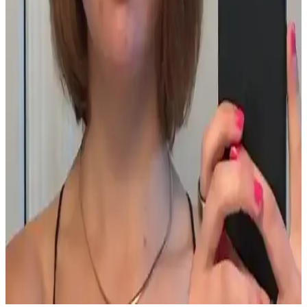
sonuçlar sunar.
Akne Ağrısını Azaltmak İçin Dermatolojik Tedavi ve
Etkili Bakım Yöntemleri
Akne ağrısını azaltmak için dermatolojik tedavi, uygun cilt bakımı
ve yaşam tarzı değişiklikleri önemlidir. Uzman kontrolünde
uygulanan yöntemler ağrılı aknelerin iyileşmesini sağlar.
Asya Güzellik Ürünleriyle Fondöten Altı Hazırlık ve
Pürüzsüz Makyaj Teknikleri
Asya güzellik ürünleriyle fondöten altına uygun güneş koruyucu,
nemlendirici ve primer seçimi makyajın pürüzsüz ve kalıcı olmasını
sağlar. Doğru uygulama ve cilt bakımı önemlidir.
Akne Tedavisinde 2.5 Ayda Kaydedilen İlerleme ve
Bütünsel Yaklaşımlar
Akne tedavisinde yaşam tarzı değişiklikleri, doğru ürün kullanımı ve
psikolojik yaklaşımla 2.5 ayda önemli ilerleme sağlandı. Beslenme,
stres yönetimi ve cilt bakımı birlikte ele alındı.