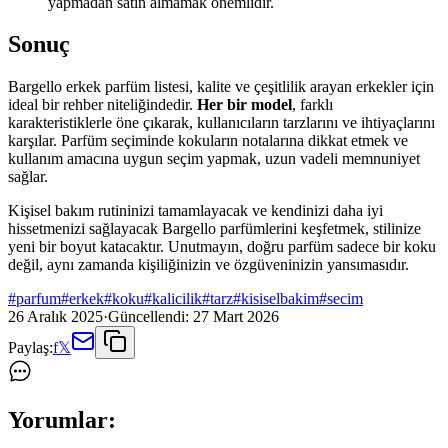
yapmadan satın almamak önemlidir.
Sonuç
Bargello erkek parfüm listesi, kalite ve çeşitlilik arayan erkekler için
ideal bir rehber niteliğindedir.
Her bir model
, farklı
karakteristiklerle öne çıkarak, kullanıcıların tarzlarını ve ihtiyaçlarını
karşılar. Parfüm seçiminde kokuların notalarına dikkat etmek ve
kullanım amacına uygun seçim yapmak, uzun vadeli memnuniyet
sağlar.
Kişisel bakım rutininizi tamamlayacak ve kendinizi daha iyi
hissetmenizi sağlayacak Bargello parfümlerini keşfetmek, stilinize
yeni bir boyut katacaktır. Unutmayın, doğru parfüm sadece bir koku
değil, aynı zamanda kişiliğinizin ve özgüveninizin yansımasıdır.
#
parfum
#
erkek
#
koku
#
kalicilik
#
tarz
#
kisiselbakim
#
secim
26 Aralık 2025
·
Güncellendi:
27 Mart 2026
Paylaş:
f
𝕏
Yorumlar: