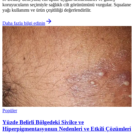
koruyucuların seçimiyle sağlıklı cilt görünümünü vurgular. Squalane
yağı kullanımı ve ürün çeşitliliği değerlendirilir.
Daha fazla bilgi edinin
Popüler
Yüzde Belirli Bölgedeki Sivilce ve
Hiperpigmentasyonun Nedenleri ve Etkili Çözümleri