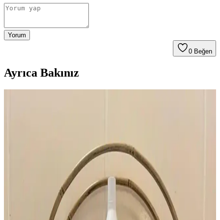
Yorum
0
Beğen
Ayrıca Bakınız
YSL Opium Orijinal Formülü ve Modern
Versiyonları Arasındaki Farklar ve Özellikleri
Yves Saint Laurent Opium parfümünün orijinal ve modern
versiyonları arasındaki formül ve tasarım farkları, kullanıcı
deneyimleri ve şişe etiketlerinin önemi detaylı şekilde inceleniyor.
Lattafa Parfümleri: Kalite, Kullanıcı Deneyimleri ve
Fiyat-Performans Değerlendirmesi
Lattafa parfümleri uygun fiyatları ve çeşitli koku profilleriyle dikkat
çekiyor. Kullanıcı deneyimleri kalite ve kalıcılık konusunda farklılık
gösterirken, macerasyon süreci öneriliyor.