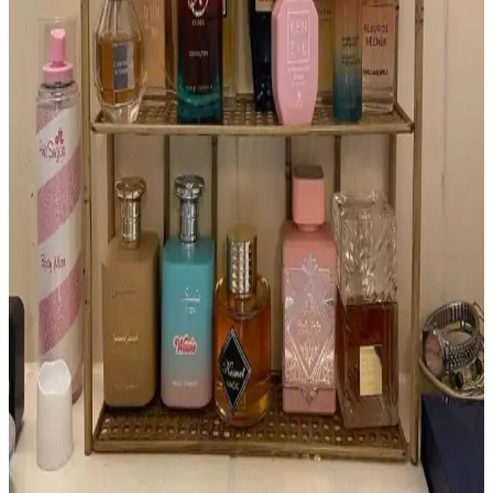
Reddit topluluğu bu tasarımı detaylıca tanımladı.
Mugler Aura Parfümü: Nadir Bulunan ve Özgün
Koku Deneyimi
Mugler Aura, özgün tasarımı ve benzersiz kokusuyla parfüm
koleksiyoncuları arasında özel bir yere sahiptir. Orijinal şişeleri
bulmak zor ve pahalıdır, farklı versiyonları geniş koku seçenekleri
sunar.
Yatmadan Önce Parfüm Kullanımı: Kişisel Terapi
ve Uyku Kalitesine Etkileri
Yatmadan önce parfüm kullanımı, kişisel terapi ve rahatlama sağlar.
Kokular uyku kalitesini artırabilir, kişisel mutluluğu destekler ve
parfümün etkin kullanımını mümkün kılar.
Parfüm Koleksiyonculuğu: Yeni Başlayanlar İçin
Seçim, Kullanım ve Saklama Rehberi
Parfüm koleksiyonculuğu, farklı koku profilleriyle kişisel zevkinizi
geliştirme fırsatı sunar. Mevsime uygun seçimler, parfümün gelişimi
ve doğru saklama koşulları koleksiyonunuzu zenginleştirir.