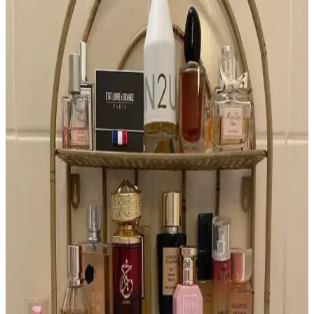
İlkbahar İçin Katmanlı Parfüm ve Doğal Koku
Önerileriyle Ferah Aromalar
İlkbahar için yeşil çay, armut ve elma gibi taze notalarla katmanlama
yöntemiyle oluşturulan parfüm ve koku önerileri, doğal ve hafif
aromalar sunarak kalıcı ferahlık sağlar.
Harajuku Lovers G ve Glossier Fleur Parfümleri:
Tropikal Koku Benzerlikleri ve Nostalji
Harajuku Lovers G ve Glossier Fleur parfümleri, tropikal
hindistancevizi ve vanilya notalarıyla benzerlik gösterir. Her iki
parfümde yapay alt notalar nostaljik bir bağ oluşturur ve genç
kullanıcılar arasında popülerdir.
2010'ların Altın Renkli, Metalik ve Yatay Tasarımlı
Parfüm Şişeleri: Azzaro Duo İncelemesi
2010'larda öne çıkan altın renkli, metalik ve yatay tasarımlı Azzaro
Duo parfüm şişesi, sade ve özgün görünümüyle dikkat çekiyor.
Reddit topluluğu bu tasarımı detaylıca tanımladı.