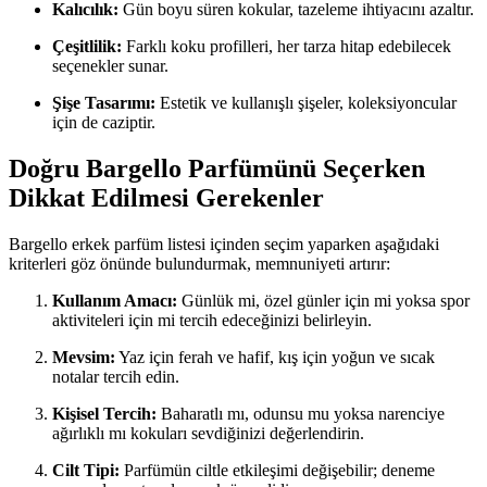
Kalıcılık:
Gün boyu süren kokular, tazeleme ihtiyacını azaltır.
Çeşitlilik:
Farklı koku profilleri, her tarza hitap edebilecek
seçenekler sunar.
Şişe Tasarımı:
Estetik ve kullanışlı şişeler, koleksiyoncular
için de caziptir.
Doğru Bargello Parfümünü Seçerken
Dikkat Edilmesi Gerekenler
Bargello erkek parfüm listesi içinden seçim yaparken aşağıdaki
kriterleri göz önünde bulundurmak, memnuniyeti artırır:
Kullanım Amacı:
Günlük mi, özel günler için mi yoksa spor
aktiviteleri için mi tercih edeceğinizi belirleyin.
Mevsim:
Yaz için ferah ve hafif, kış için yoğun ve sıcak
notalar tercih edin.
Kişisel Tercih:
Baharatlı mı, odunsu mu yoksa narenciye
ağırlıklı mı kokuları sevdiğinizi değerlendirin.
Cilt Tipi:
Parfümün ciltle etkileşimi değişebilir; deneme