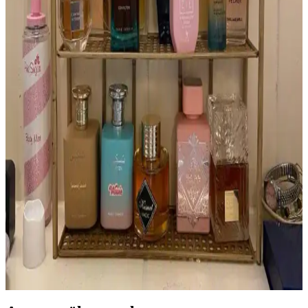
Mugler Aura Parfümü: Nadir Bulunan ve Özgün
Koku Deneyimi
Mugler Aura, özgün tasarımı ve benzersiz kokusuyla parfüm
koleksiyoncuları arasında özel bir yere sahiptir. Orijinal şişeleri
bulmak zor ve pahalıdır, farklı versiyonları geniş koku seçenekleri
sunar.
Yatmadan Önce Parfüm Kullanımı: Kişisel Terapi
ve Uyku Kalitesine Etkileri
Yatmadan önce parfüm kullanımı, kişisel terapi ve rahatlama sağlar.
Kokular uyku kalitesini artırabilir, kişisel mutluluğu destekler ve
parfümün etkin kullanımını mümkün kılar.
Parfüm Koleksiyonculuğu: Yeni Başlayanlar İçin
Seçim, Kullanım ve Saklama Rehberi
Parfüm koleksiyonculuğu, farklı koku profilleriyle kişisel zevkinizi
geliştirme fırsatı sunar. Mevsime uygun seçimler, parfümün gelişimi
ve doğru saklama koşulları koleksiyonunuzu zenginleştirir.