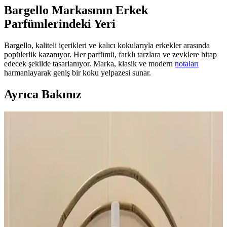
Bargello Markasının Erkek
Parfümlerindeki Yeri
Bargello, kaliteli içerikleri ve kalıcı kokularıyla erkekler arasında
popülerlik kazanıyor. Her parfümü, farklı tarzlara ve zevklere hitap
edecek şekilde tasarlanıyor. Marka, klasik ve modern
notaları
harmanlayarak geniş bir koku yelpazesi sunar.
Ayrıca Bakınız
YSL Opium Orijinal Formülü ve Modern
Versiyonları Arasındaki Farklar ve Özellikleri
Yves Saint Laurent Opium parfümünün orijinal ve modern
versiyonları arasındaki formül ve tasarım farkları, kullanıcı
deneyimleri ve şişe etiketlerinin önemi detaylı şekilde inceleniyor.
Lattafa Parfümleri: Kalite, Kullanıcı Deneyimleri ve
Fiyat-Performans Değerlendirmesi
Lattafa parfümleri uygun fiyatları ve çeşitli koku profilleriyle dikkat