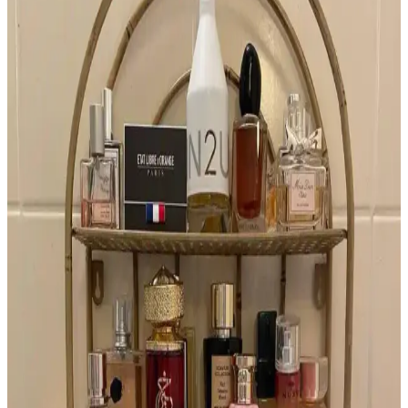
çekiyor. Kullanıcı deneyimleri kalite ve kalıcılık konusunda farklılık
gösterirken, macerasyon süreci öneriliyor.
İlkbahar İçin Katmanlı Parfüm ve Doğal Koku
Önerileriyle Ferah Aromalar
İlkbahar için yeşil çay, armut ve elma gibi taze notalarla katmanlama
yöntemiyle oluşturulan parfüm ve koku önerileri, doğal ve hafif
aromalar sunarak kalıcı ferahlık sağlar.
Harajuku Lovers G ve Glossier Fleur Parfümleri:
Tropikal Koku Benzerlikleri ve Nostalji
Harajuku Lovers G ve Glossier Fleur parfümleri, tropikal
hindistancevizi ve vanilya notalarıyla benzerlik gösterir. Her iki
parfümde yapay alt notalar nostaljik bir bağ oluşturur ve genç
kullanıcılar arasında popülerdir.
2010'ların Altın Renkli, Metalik ve Yatay Tasarımlı
Parfüm Şişeleri: Azzaro Duo İncelemesi
2010'larda öne çıkan altın renkli, metalik ve yatay tasarımlı Azzaro
Duo parfüm şişesi, sade ve özgün görünümüyle dikkat çekiyor.