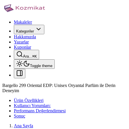
Makaleler
Kategoriler
Hakkımızda
Yazarlar
Kuponlar
Ara...
⌘
K
Toggle theme
Bargello 299 Oriental EDP: Unisex Oryantal Parfüm ile Derin
Deneyim
Ürün Özellikleri
Kullanıcı Yorumları:
Performans Değerlendirmesi
Sonuç
Ana Sayfa