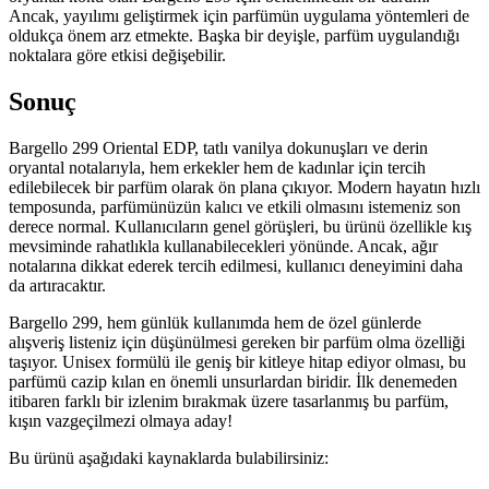
Ancak, yayılımı geliştirmek için parfümün uygulama yöntemleri de
oldukça önem arz etmekte. Başka bir deyişle, parfüm uygulandığı
noktalara göre etkisi değişebilir.
Sonuç
Bargello 299 Oriental EDP, tatlı vanilya dokunuşları ve derin
oryantal notalarıyla, hem erkekler hem de kadınlar için tercih
edilebilecek bir parfüm olarak ön plana çıkıyor. Modern hayatın hızlı
temposunda, parfümünüzün kalıcı ve etkili olmasını istemeniz son
derece normal. Kullanıcıların genel görüşleri, bu ürünü özellikle kış
mevsiminde rahatlıkla kullanabilecekleri yönünde. Ancak, ağır
notalarına dikkat ederek tercih edilmesi, kullanıcı deneyimini daha
da artıracaktır.
Bargello 299, hem günlük kullanımda hem de özel günlerde
alışveriş listeniz için düşünülmesi gereken bir parfüm olma özelliği
taşıyor. Unisex formülü ile geniş bir kitleye hitap ediyor olması, bu
parfümü cazip kılan en önemli unsurlardan biridir. İlk denemeden
itibaren farklı bir izlenim bırakmak üzere tasarlanmış bu parfüm,
kışın vazgeçilmezi olmaya aday!
Bu ürünü aşağıdaki kaynaklarda bulabilirsiniz: