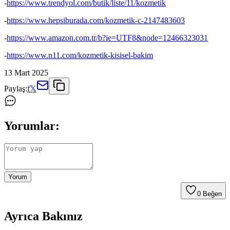
-
https://www.trendyol.com/butik/liste/11/kozmetik
-
https://www.hepsiburada.com/kozmetik-c-2147483603
-
https://www.amazon.com.tr/b?ie=UTF8&node=12466323031
-
https://www.n11.com/kozmetik-kisisel-bakim
13 Mart 2025
Paylaş:
f
𝕏
Yorumlar:
Yorum
0
Beğen
Ayrıca Bakınız