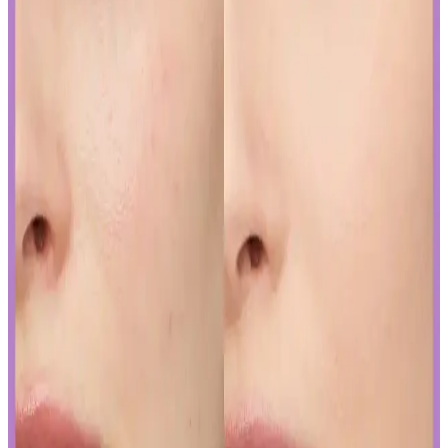
Japon ve Kore güzellik markaları, FDA'nın sıkı güneş koruyucu
düzenlemelerine, ürünlerini güneş koruyucu yerine cilt jeli veya
makyaj bazı olarak etiketleyerek uyum sağlıyor. Bu strateji, tüketici
bilincini gerektiriyor.
Curel Yoğun Nemlendirici Krem: Hassas ve Sorunlu
Ciltler İçin Etkili Nemlendirme Çözümü
Curel yoğun nemlendirici krem, hassas ve kuru ciltler için kokusuz,
hızlı emilen bir nemlendirme sunar. Kullanıcılar kuruluk ve
pürüzlerde iyileşme gözlemlerken, bazı ciltlerde olumsuz
reaksiyonlar görülebilir.
Yapay Zeka ile Kozmetik Sektöründe Yenilikler ve
Sunduğu Faydalar
Kozmetik endüstrisinde yapay zeka, ürün geliştirmeden müşteri
deneyimine kadar birçok alanda devrim yaratıyor. Sürdürülebilirlik
ve inovasyonun anahtarı olan bu teknolojiyi yakından inceleyin.
Gözaltı Kapatıcısında Doğal Görünüm İçin Ürün
Seçimi ve Uygulama Yöntemleri
Gözaltı kapatıcısı seçimi ve uygulama teknikleriyle doğal görünüm