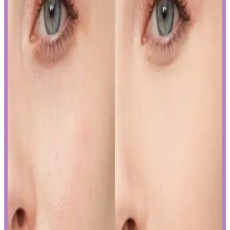
Mükemmel Dudaklara Ulaşın
İslak rujun güzelliğini ortaya çıkarmak ve kalıcılığını artırmak için
doğru uygulama teknikleri ve bakım önerileri. Dudakların temizliği,
sınır çizimi ve kat kat uygulama ile mükemmel görünüm elde edin.
Japon ve Kore Güzellik Markalarının FDA Güneş
Koruyucu Düzenlemelerine Uyum Stratejileri
Japon ve Kore güzellik markaları, FDA'nın sıkı güneş koruyucu
düzenlemelerine, ürünlerini güneş koruyucu yerine cilt jeli veya
makyaj bazı olarak etiketleyerek uyum sağlıyor. Bu strateji, tüketici
bilincini gerektiriyor.
Curel Yoğun Nemlendirici Krem: Hassas ve Sorunlu
Ciltler İçin Etkili Nemlendirme Çözümü
Curel yoğun nemlendirici krem, hassas ve kuru ciltler için kokusuz,
hızlı emilen bir nemlendirme sunar. Kullanıcılar kuruluk ve
pürüzlerde iyileşme gözlemlerken, bazı ciltlerde olumsuz
reaksiyonlar görülebilir.
Yapay Zeka ile Kozmetik Sektöründe Yenilikler ve