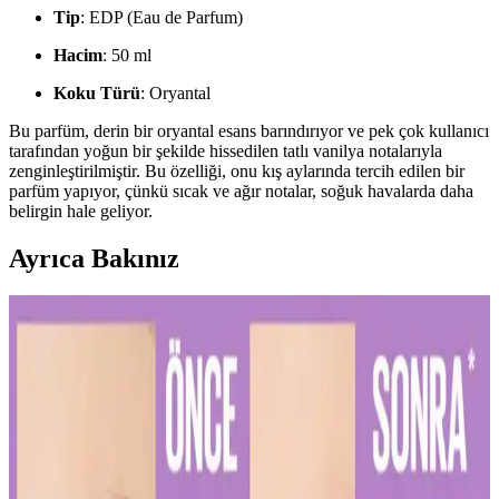
Tip
: EDP (Eau de Parfum)
Hacim
: 50 ml
Koku Türü
: Oryantal
Bu parfüm, derin bir oryantal esans barındırıyor ve pek çok kullanıcı
tarafından yoğun bir şekilde hissedilen tatlı vanilya notalarıyla
zenginleştirilmiştir. Bu özelliği, onu kış aylarında tercih edilen bir
parfüm yapıyor, çünkü sıcak ve ağır notalar, soğuk havalarda daha
belirgin hale geliyor.
Ayrıca Bakınız
Diş Hassasiyetini Azaltan Doğru Diş Macunu Seçimi
ve Kullanım İpuçları
Diş hassasiyetini hafifletmek ve sağlıklı bir gülüşe ulaşmak için
doğru diş macunu seçimi ve düzenli kullanım önemlidir. Uzman
önerileriyle diş sağlığınızı koruyun.
Kalıcı Kalem Göz Makyajı: Uzun Süre Dayanan ve