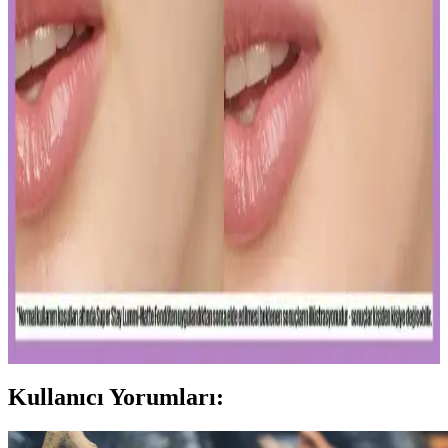
yakalamak için hafif ürünler ve doğru uygulama yöntemleri
önemlidir. İnce katmanlar ve uygun tonlar ile göz altlarınızda doğal
parlaklık sağlayabilirsiniz.
Ağız Bakımı ve Hijyenin Temel Unsurları: Günlük
Diş Temizliği ve Koruyucu Ürünler
Diş macunu ve diş fırçası, ağız hijyeninin temel taşlarıdır. Florür
içeren ürünler dişleri güçlendirir, düzenli kullanım sağlıklı gülüşler
sağlar.
Uzun Süre Kalıcı ve Doğal Mat Fondötenler:
Günlük Kullanım İçin En İyi Seçenekler ve İpuçları
Kalıcı ve doğal görünüm sunan mat fondötenler, suya ve tere
dayanıklı formülleriyle gün boyu tazelik sağlar. Cilt tipine uygun
seçenekler ve doğru uygulama ipuçlarıyla makyajınızı
mükemmelleştirin.
Kullanıcı Yorumları: