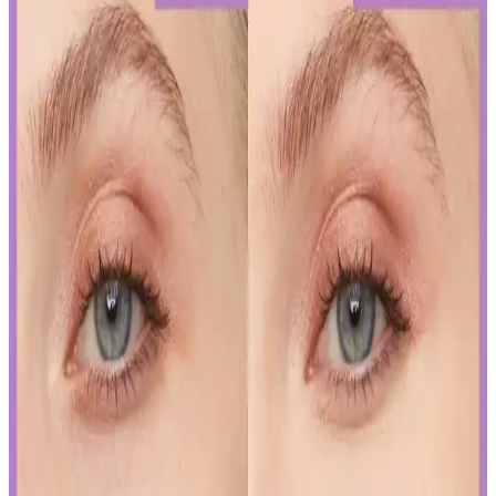
Pratik Kullanım İpuçları
Kalıcı kalem göz makyajı, suya ve tere dayanıklı formülleriyle uzun
süre kalıcı ve net çizgiler sağlar. Uygulama ve bakım ipuçlarıyla
gözlerinizi vurgulayın.
Kalıcı Oje Seçenekleri: Nail Master M377 ve M378
Modellerinin Detaylı Analizi
Nail Master M377 ve M378 modelleri, dayanıklılık ve parlaklık
sunan kalıcı ojeler arasında öne çıkar. Bu modellerin özellikleri ve
bakım önerileriyle uzun süre şık ve bakımlı kalabilirsiniz.
İslak Ruj Uygulama ve Bakım İpuçlarıyla
Mükemmel Dudaklara Ulaşın
İslak rujun güzelliğini ortaya çıkarmak ve kalıcılığını artırmak için
doğru uygulama teknikleri ve bakım önerileri. Dudakların temizliği,
sınır çizimi ve kat kat uygulama ile mükemmel görünüm elde edin.
Japon ve Kore Güzellik Markalarının FDA Güneş
Koruyucu Düzenlemelerine Uyum Stratejileri