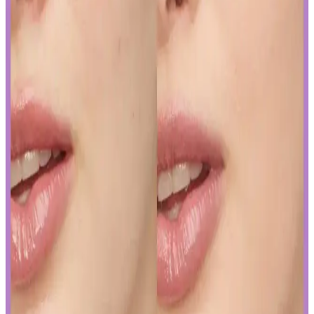
Sunduğu Faydalar
Kozmetik endüstrisinde yapay zeka, ürün geliştirmeden müşteri
deneyimine kadar birçok alanda devrim yaratıyor. Sürdürülebilirlik
ve inovasyonun anahtarı olan bu teknolojiyi yakından inceleyin.
Gözaltı Kapatıcısında Doğal Görünüm İçin Ürün
Seçimi ve Uygulama Yöntemleri
Gözaltı kapatıcısı seçimi ve uygulama teknikleriyle doğal görünüm
yakalamak için hafif ürünler ve doğru uygulama yöntemleri
önemlidir. İnce katmanlar ve uygun tonlar ile göz altlarınızda doğal
parlaklık sağlayabilirsiniz.
Ağız Bakımı ve Hijyenin Temel Unsurları: Günlük
Diş Temizliği ve Koruyucu Ürünler
Diş macunu ve diş fırçası, ağız hijyeninin temel taşlarıdır. Florür
içeren ürünler dişleri güçlendirir, düzenli kullanım sağlıklı gülüşler
sağlar.
Uzun Süre Kalıcı ve Doğal Mat Fondötenler:
Günlük Kullanım İçin En İyi Seçenekler ve İpuçları