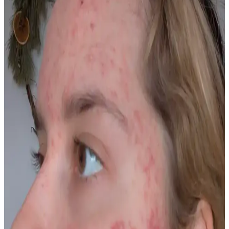
Kaş inceltme ve şekillendirme konusunda doğal görünümü korumak
önemlidir. Hafif şekillendirme, doğru ürün seçimi ve profesyonel
destekle yüz hatları ön plana çıkarılabilir.
Erkekler İçin Feminen ve Çekici Görünüm Sağlayan
Makyaj ve Bakım Teknikleri
Erkeklerin yüz hatlarını yumuşatıp feminen ve çekici görünmelerini
sağlayan makyaj teknikleri, cilt bakımı ve doğal uygulamalar
hakkında kapsamlı bilgiler sunulmaktadır.
Seyrek Kaşlarla Başa Çıkma Yöntemleri ve Doğal
Çözümler Üzerine Kapsamlı Rehber
Seyrek kaşların nedenleri, doğal ve medikal yöntemlerle kalıcı
makyaj tekniklerine kadar çeşitli çözümler detaylıca inceleniyor.
Beslenme ve bakım önerileriyle kaş sağlığı destekleniyor.
Düğünden Önce Kirpik Kopması: İyileşme Süreci ve
Etkili Bakım Yöntemleri
Düğün öncesi kirpik kopması sık yaşanan bir sorundur. Kirpiklerin
doğal iyileşme süreci 4-8 hafta sürer. Maskara ve takma kirpikten