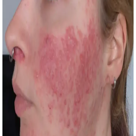
Düğünden Önce Kirpik Kopması: İyileşme Süreci ve
Etkili Bakım Yöntemleri
Düğün öncesi kirpik kopması sık yaşanan bir sorundur. Kirpiklerin
doğal iyileşme süreci 4-8 hafta sürer. Maskara ve takma kirpikten
kaçınmak, hint yağı ve serumlarla bakım yapmak iyileşmeyi
destekler.
Makyaj Temizleme Yöntemleri ve Cilt Sağlığını
Korumada Etkili Uygulamalar
Makyaj temizliği cilt sağlığını korumak için kritik bir adımdır.
Micellar su, yağ bazlı temizleyiciler ve çift aşamalı temizlik gibi
yöntemler cildi nazikçe arındırır ve yaşlanmayı geciktirir.
Yakalı Gömleklerde Makyaj Lekelerinin Önlenmesi
İçin Etkili Yöntemler ve Ürünler
Yakalı gömleklerde makyaj lekelerinin önlenmesi için doğru makyaj
uygulama teknikleri, uygun ürün seçimi ve sabitleme yöntemleri
önemlidir. Boyun bölgesinde renk uyumu sağlayan alternatif
çözümler ve giysi tercihleri de leke oluşumunu azaltır.