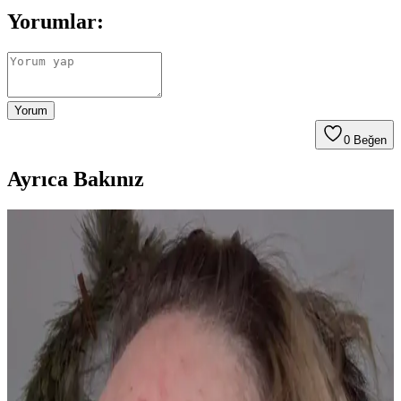
Yorumlar:
Yorum
0
Beğen
Ayrıca Bakınız
Göz Altı Çöküklükleri: Nedenleri, Tedavi Yöntemleri
ve Bakım Önerileri
Göz altı çöküklükleri genetik ve yapısal nedenlerle ortaya çıkar.
Kozmetik ürünler görünümü iyileştirirken, dolgu ve cerrahi kalıcı
çözümler sunar. Bakım önerileri ile desteklenebilir.
Kaş İnceltme ve Şekillendirme: Doğal Görünüm İçin
Uygun Yöntemler ve Ürün Seçimi