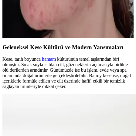
Cilt Sağlığında İyileşme Süreci: Sabır, Doğru Bakım
ve Bağırsak Sağlığının Rolü
Cilt sağlığında iyileşme uzun ve sabır gerektiren bir süreçtir. Doğru
bakım, cilt bariyerinin onarımı ve bağırsak sağlığının desteklenmesi
sivilce izlerinin azalmasına ve cildin dengelenmesine yardımcı olur.
Geleneksel Kese Kültürü ve Modern Yansımaları
Kese, tarih boyunca
hamam
kültürünün temel taşlarından biri
olmuştur. Sıcak suyla ısıtılan cilt, gözeneklerin açılmasıyla birlikte
ölü derilerden arındırılır. Günümüzde ise bu işlem, evde veya spa
ortamında doğal ürünlerle gerçekleştirilebilir. Balmy kese ise, doğal
içeriklerle formüle edilen ve cilt üzerinde hafif, etkili bir temizlik
sağlayan ürünleriyle dikkat çeker.