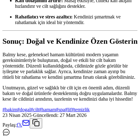
Kan dolaşımını artırır:
Masaj etkisiyle, ciltteki kan akışını
hızlandırır ve cilt sağlığını destekler.
Rahatlatıcı ve stres azaltıcı:
Kendinizi şımartmak ve
rahatlamak için ideal bir yöntemdir.
Sonuç: Doğal ve Kendinize Özen Gösterin
Balmy kese, geleneksel hamam kültürünü modern yaşamın
gereksinimleriyle buluşturan, doğal ve etkili bir cilt bakım
yöntemidir. Düzenli kullanıldığında, cildinizde gözle görülür bir
iyileşme ve parlaklık sağlar. Ayrıca, kendinize zaman ayırıp bu
ritüeli bir rahatlama ve kendini şımartma fırsatı olarak görebilirsiniz.
Unutmayın, güzel ve sağlıklı bir cilt için en önemli adım, düzenli
bakım ve doğal ürünlerle desteklenmiş doğru uygulamalardır. Balmy
kese ile cildinizi arındırın, tazelenin ve kendinizi daha iyi hissedin!
#
bakim
#
dogal
#
cilt
#
hamam
#
spa
#
lif
#
temizlik
23 Nisan 2025
·
Güncellendi:
27 Mart 2026
Paylaş:
f
𝕏