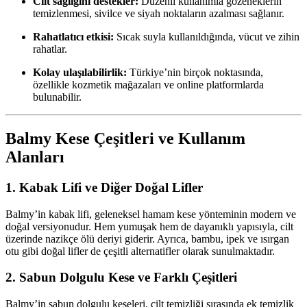
Cilt sağlığını destekler:
Düzenli kullanımla gözeneklerin
temizlenmesi, sivilce ve siyah noktaların azalması sağlanır.
Rahatlatıcı etkisi:
Sıcak suyla kullanıldığında, vücut ve zihin
rahatlar.
Kolay ulaşılabilirlik:
Türkiye’nin birçok noktasında,
özellikle kozmetik mağazaları ve online platformlarda
bulunabilir.
Balmy Kese Çeşitleri ve Kullanım
Alanları
1. Kabak Lifi ve Diğer Doğal Lifler
Balmy’in kabak lifi, geleneksel hamam kese yönteminin modern ve
doğal versiyonudur. Hem yumuşak hem de dayanıklı yapısıyla, cilt
üzerinde nazikçe ölü deriyi giderir. Ayrıca, bambu, ipek ve ısırgan
otu gibi doğal lifler de çeşitli alternatifler olarak sunulmaktadır.
2. Sabun Dolgulu Kese ve Farklı Çeşitleri
Balmy’in sabun dolgulu keseleri, cilt temizliği sırasında ek temizlik