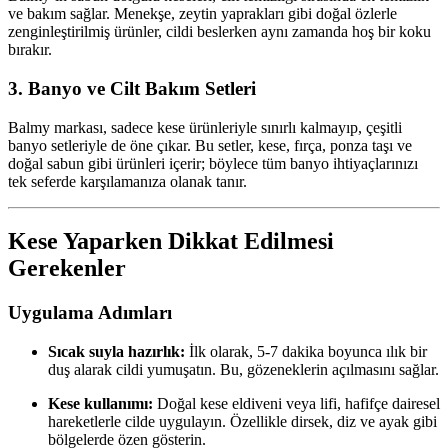
ve bakım sağlar. Menekşe, zeytin yaprakları gibi doğal özlerle
zenginleştirilmiş ürünler, cildi beslerken aynı zamanda hoş bir koku
bırakır.
3. Banyo ve Cilt Bakım Setleri
Balmy markası, sadece kese ürünleriyle sınırlı kalmayıp, çeşitli
banyo setleriyle de öne çıkar. Bu setler, kese, fırça, ponza taşı ve
doğal sabun gibi ürünleri içerir; böylece tüm banyo ihtiyaçlarınızı
tek seferde karşılamanıza olanak tanır.
Kese Yaparken Dikkat Edilmesi
Gerekenler
Uygulama Adımları
Sıcak suyla hazırlık:
İlk olarak, 5-7 dakika boyunca ılık bir
duş alarak cildi yumuşatın. Bu, gözeneklerin açılmasını sağlar.
Kese kullanımı:
Doğal kese eldiveni veya lifi, hafifçe dairesel
hareketlerle cilde uygulayın. Özellikle dirsek, diz ve ayak gibi
bölgelerde özen gösterin.