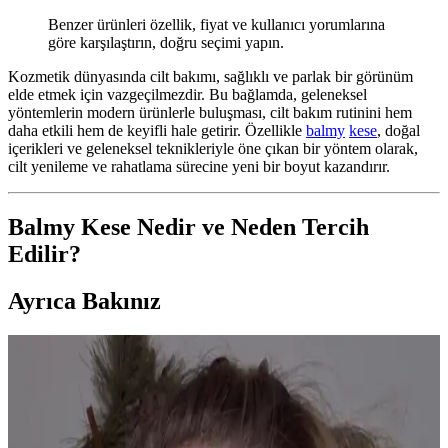
Benzer ürünleri özellik, fiyat ve kullanıcı yorumlarına
göre karşılaştırın, doğru seçimi yapın.
Kozmetik dünyasında cilt bakımı, sağlıklı ve parlak bir görünüm
elde etmek için vazgeçilmezdir. Bu bağlamda, geleneksel
yöntemlerin modern ürünlerle buluşması, cilt bakım rutinini hem
daha etkili hem de keyifli hale getirir. Özellikle
balmy
kese
, doğal
içerikleri ve geleneksel teknikleriyle öne çıkan bir yöntem olarak,
cilt yenileme ve rahatlama sürecine yeni bir boyut kazandırır.
Balmy Kese Nedir ve Neden Tercih
Edilir?
Ayrıca Bakınız
Göz Altı Çöküklükleri: Nedenleri, Tedavi Yöntemleri
ve Bakım Önerileri
Göz altı çöküklükleri genetik ve yapısal nedenlerle ortaya çıkar.
Kozmetik ürünler görünümü iyileştirirken, dolgu ve cerrahi kalıcı