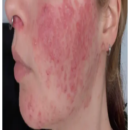
kaçınmak, hint yağı ve serumlarla bakım yapmak iyileşmeyi
destekler.
Makyaj Temizleme Yöntemleri ve Cilt Sağlığını
Korumada Etkili Uygulamalar
Makyaj temizliği cilt sağlığını korumak için kritik bir adımdır.
Micellar su, yağ bazlı temizleyiciler ve çift aşamalı temizlik gibi
yöntemler cildi nazikçe arındırır ve yaşlanmayı geciktirir.
Yakalı Gömleklerde Makyaj Lekelerinin Önlenmesi
İçin Etkili Yöntemler ve Ürünler
Yakalı gömleklerde makyaj lekelerinin önlenmesi için doğru makyaj
uygulama teknikleri, uygun ürün seçimi ve sabitleme yöntemleri
önemlidir. Boyun bölgesinde renk uyumu sağlayan alternatif
çözümler ve giysi tercihleri de leke oluşumunu azaltır.
Cilt Sağlığında İyileşme Süreci: Sabır, Doğru Bakım
ve Bağırsak Sağlığının Rolü
Cilt sağlığında iyileşme uzun ve sabır gerektiren bir süreçtir. Doğru
bakım, cilt bariyerinin onarımı ve bağırsak sağlığının desteklenmesi
sivilce izlerinin azalmasına ve cildin dengelenmesine yardımcı olur.