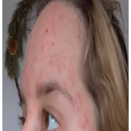
çözümler sunar. Bakım önerileri ile desteklenebilir.
Kaş İnceltme ve Şekillendirme: Doğal Görünüm İçin
Uygun Yöntemler ve Ürün Seçimi
Kaş inceltme ve şekillendirme konusunda doğal görünümü korumak
önemlidir. Hafif şekillendirme, doğru ürün seçimi ve profesyonel
destekle yüz hatları ön plana çıkarılabilir.
Erkekler İçin Feminen ve Çekici Görünüm Sağlayan
Makyaj ve Bakım Teknikleri
Erkeklerin yüz hatlarını yumuşatıp feminen ve çekici görünmelerini
sağlayan makyaj teknikleri, cilt bakımı ve doğal uygulamalar
hakkında kapsamlı bilgiler sunulmaktadır.
Seyrek Kaşlarla Başa Çıkma Yöntemleri ve Doğal
Çözümler Üzerine Kapsamlı Rehber
Seyrek kaşların nedenleri, doğal ve medikal yöntemlerle kalıcı
makyaj tekniklerine kadar çeşitli çözümler detaylıca inceleniyor.
Beslenme ve bakım önerileriyle kaş sağlığı destekleniyor.