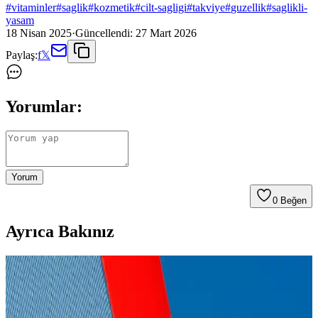
#
vitaminler
#
saglik
#
kozmetik
#
cilt-sagligi
#
takviye
#
guzellik
#
saglikli-
yasam
18 Nisan 2025
·
Güncellendi:
27 Mart 2026
Paylaş:
f
𝕏
Yorumlar:
Yorum
0
Beğen
Ayrıca Bakınız
Sağlık ve Güzellik Takviyelerinin Bilimsel Temelleri
ve Güvenlik Unsurları