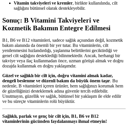
Vitamin takviyeleri ve kremler
, birlikte kullanılında, cilt
sağlığını bütünsel olarak destekleyebilir.
Sonuç: B Vitamini Takviyeleri ve
Kozmetik Bakımın Entegre Edilmesi
B1, B6 ve B12 vitaminleri, sadece sağlık açısından değil, kozmetik
bakım alanında da önemli bir yer tutar. Bu vitaminlerin, cilt
yenilenmesini hızlandırdığı, yaşlanma belirtilerini geciktirdiği ve
genel cilt sağlığını desteklediği bilinmektedir. Ancak, herhangi bir
takviye veya ilaç kullanmadan önce, uzman görüşü almak ve doğru
dozajda kullanmak en doğru yaklaşımdır.
Güzel ve sağlıklı bir cilt için, doğru vitamini almak kadar,
dengeli beslenme ve düzenli bakım da büyük önem taşır
. Bu
nedenle, B vitaminleri içeren ürünler, hem sağlığınızı korumak hem
de güzelliğinizi desteklemek adına güvenle tercih edilebilir.
Unutmayın, güzellik ve sağlık, bütünsel bir yaklaşım ile elde edilir
ve bu süreçte vitaminlerin rolü büyüktür.
Sağlıklı, parlak ve genç bir cilt için, B1, B6 ve B12
vitaminlerinin gücünden faydalanmayı ihmal etmeyin!