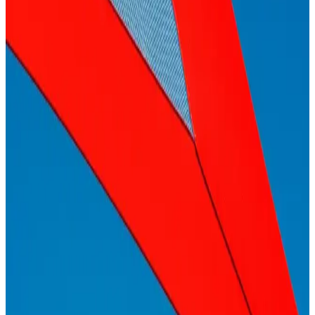
Saç Güçlendirme ve Sağlık Ürünleri: Güncel
Yöntemler ve Etkili Bakım Tavsiyeleri
Saç güçlendirme ürünleri ve tedavi yöntemleri hakkında güncel
bilgiler, vitaminlerin rolü ve doğal bakım önerileri ile saçlarınızın
sağlığını koruyun ve parlak görünüm kazanın.
Saç Sağlığını Destekleyen Beslenme ve Günlük
Alışkanlıklar Rehberi
Saç sağlığı için doğru beslenme ve yaşam alışkanlıkları önemli.
Protein, vitamin ve minerallerle saçlarınızı güçlendirin, doğal
parlaklığını koruyun.
Çok Yönlü Saç Dökülmesi Bakımı: Etkili ve
Güvenilir Yöntemler ile Saç Sağlığını Koruma
Saç dökülmesine karşı çok yönlü bakım ürünleri ve uygulama
ipuçlarıyla saç sağlığını koruma ve güçlendirme yollarını keşfedin.
Saç Sağlığı İçin Doğru Beslenme Yaklaşımları ve
Temel Besinler Rehberi