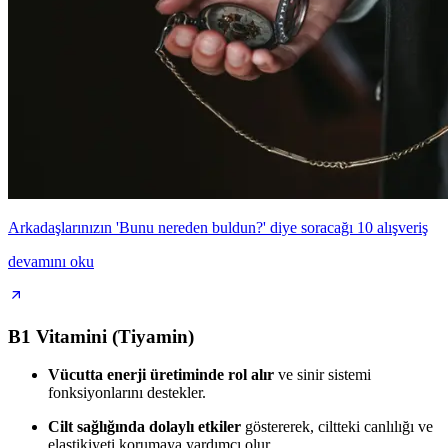
Arkadaşlarınızın 'Bunu nereden buldun?' diye soracağı 10 alışveriş
devamını oku
B1 Vitamini (Tiyamin)
Vücutta enerji üretiminde rol alır
ve sinir sistemi
fonksiyonlarını destekler.
Cilt sağlığında dolaylı etkiler
göstererek, ciltteki canlılığı ve
elastikiyeti korumaya yardımcı olur.