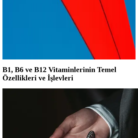
Saç dökülmesine karşı çok yönlü bakım ürünleri ve uygulama
ipuçlarıyla saç sağlığını koruma ve güçlendirme yollarını keşfedin.
Saç Sağlığı İçin Doğru Beslenme Yaklaşımları ve
Temel Besinler Rehberi
Saç sağlığı için doğru beslenme önemli. Protein, vitamin ve
mineraller saçların güçlenmesine, uzamasına ve parlak görünmesine
katkı sağlar. Dengeli beslenmeyle saçlarınızı destekleyin.
B1, B6 ve B12 Vitaminlerinin Temel
Özellikleri ve İşlevleri