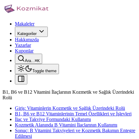
Makaleler
Kategoriler
Hakkımızda
Yazarlar
Kuponlar
Ara...
⌘
K
Toggle theme
B1, B6 ve B12 Vitamini İlaçlarının Kozmetik ve Sağlık Üzerindeki
Rolü
Giriş: Vitaminlerin Kozmetik ve Sağlık Üzerindeki Rolü
B1, B6 ve B12 Vitaminlerinin Temel Özellikleri ve İşlevleri
İlaç ve Takviye Formundaki Kullanımı
Kozmetik Alanında B Vitamini İlaçlarının Kullanımı
Sonuç: B Vitamini Takviyeleri ve Kozmetik Bakımın Entegre
Edilmesi