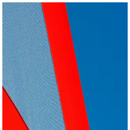
Sağlık ve Güzellik Takviyelerinin Bilimsel Temelleri
ve Güvenlik Unsurları
Sağlık ve güzellik takviyeleri, vitamin ve minerallerle vücut
direncini ve cilt sağlığını destekler. Doğru kullanım ve güvenilir
ürün seçimi önemli, uzman görüşü alınmalı.
Demir, C ve B12 Vitaminleri: Sağlıklı Yaşam İçin
Takviye Rehberi ve Dikkat Edilmesi Gerekenler
Demir, C ve B12 vitaminleri, sağlıklı yaşam için temel öneme
sahiptir. Eksiklikleri ciddi sağlık sorunlarına yol açabilir, doğru
takviye ve uzman tavsiyesiyle dengeli alınmalıdır.
Kozmetik Kapsüller Demir ve Vitamin İçeriğiyle Cilt
Sağlığını Güçlendiren Yenilikçi Çözümler
Demir ve vitamin içeren kozmetik kapsüller, cilt sağlığını destekler,
kullanım kolaylığı sağlar ve yaşlanma belirtilerini geciktirir, güvenli
ve etkili cilt bakımı sunar.
Göz Altı Bakım Ürünleri Seçimi ve Kullanım