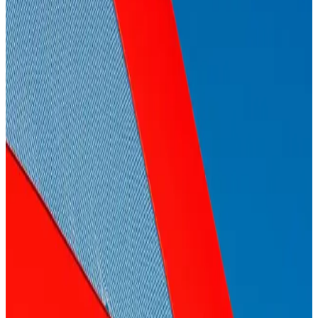
Sağlık ve güzellik takviyeleri, vitamin ve minerallerle vücut
direncini ve cilt sağlığını destekler. Doğru kullanım ve güvenilir
ürün seçimi önemli, uzman görüşü alınmalı.
Demir, C ve B12 Vitaminleri: Sağlıklı Yaşam İçin
Takviye Rehberi ve Dikkat Edilmesi Gerekenler
Demir, C ve B12 vitaminleri, sağlıklı yaşam için temel öneme
sahiptir. Eksiklikleri ciddi sağlık sorunlarına yol açabilir, doğru
takviye ve uzman tavsiyesiyle dengeli alınmalıdır.
Kozmetik Kapsüller Demir ve Vitamin İçeriğiyle Cilt
Sağlığını Güçlendiren Yenilikçi Çözümler
Demir ve vitamin içeren kozmetik kapsüller, cilt sağlığını destekler,
kullanım kolaylığı sağlar ve yaşlanma belirtilerini geciktirir, güvenli
ve etkili cilt bakımı sunar.
Göz Altı Bakım Ürünleri Seçimi ve Kullanım
Rehberi
Göz altı bakım ürünleri, cilt tipine uygun ve içerik odaklı
seçildiğinde etkili olur. Nemlendirme ve yaşlanma karşıtı
özellikleriyle bölgeyi genç tutar.