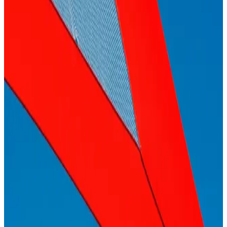
Rehberi
Göz altı bakım ürünleri, cilt tipine uygun ve içerik odaklı
seçildiğinde etkili olur. Nemlendirme ve yaşlanma karşıtı
özellikleriyle bölgeyi genç tutar.
Saç Güçlendirme ve Sağlık Ürünleri: Güncel
Yöntemler ve Etkili Bakım Tavsiyeleri
Saç güçlendirme ürünleri ve tedavi yöntemleri hakkında güncel
bilgiler, vitaminlerin rolü ve doğal bakım önerileri ile saçlarınızın
sağlığını koruyun ve parlak görünüm kazanın.
Saç Sağlığını Destekleyen Beslenme ve Günlük
Alışkanlıklar Rehberi
Saç sağlığı için doğru beslenme ve yaşam alışkanlıkları önemli.
Protein, vitamin ve minerallerle saçlarınızı güçlendirin, doğal
parlaklığını koruyun.
Çok Yönlü Saç Dökülmesi Bakımı: Etkili ve
Güvenilir Yöntemler ile Saç Sağlığını Koruma