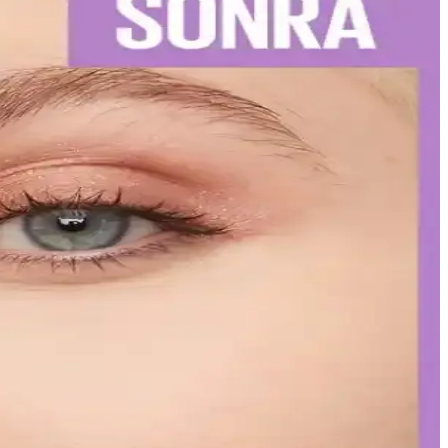
iş sağlığınızı koruyun.
izi vurgulayın.
leriyle uzun süre şık ve bakımlı kalabilirsiniz.
ır çizimi ve kat kat uygulama ile mükemmel görünüm elde edin.
arak etiketleyerek uyum sağlıyor. Bu strateji, tüketici bilincini
leşme gözlemlerken, bazı ciltlerde olumsuz reaksiyonlar görülebilir.