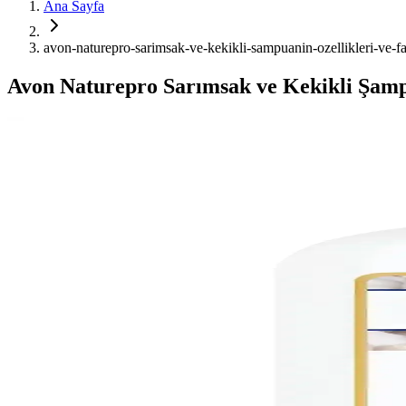
Ana Sayfa
avon-naturepro-sarimsak-ve-kekikli-sampuanin-ozellikleri-ve-fa
Avon Naturepro Sarımsak ve Kekikli Şam