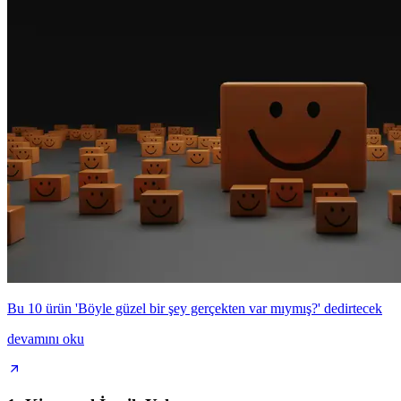
Bu 10 ürün 'Böyle güzel bir şey gerçekten var mıymış?' dedirtecek
devamını oku