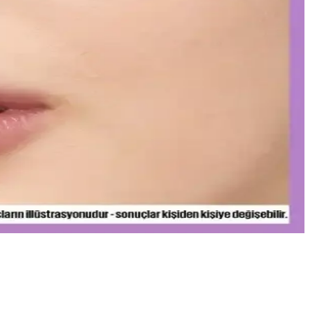
yonun anahtarı olan bu teknolojiyi yakından inceleyin.
 katmanlar ve uygun tonlar ile göz altlarınızda doğal parlaklık
e doğru uygulama ipuçlarıyla makyajınızı mükemmelleştirin.