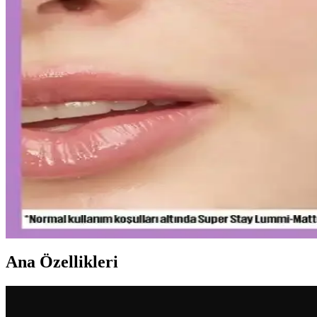
Yapay Zeka ile Kozmetik Sektöründe Yenilikler ve 
Kozmetik endüstrisinde yapay zeka, ürün geliştirmeden müşteri deneyi
Gözaltı Kapatıcısında Doğal Görünüm İçin Ürün Seç
Gözaltı kapatıcısı seçimi ve uygulama teknikleriyle doğal görünüm yak
sağlayabilirsiniz.
Ağız Bakımı ve Hijyenin Temel Unsurları: Günlük Di
Diş macunu ve diş fırçası, ağız hijyeninin temel taşlarıdır. Florür içeren
Uzun Süre Kalıcı ve Doğal Mat Fondötenler: Günlük K
Kalıcı ve doğal görünüm sunan mat fondötenler, suya ve tere dayanıklı
Ana Özellikleri