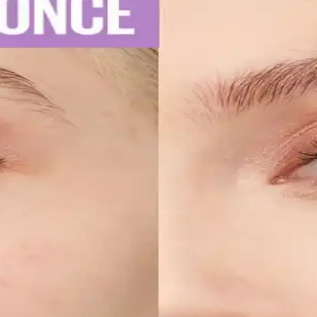
u diş macunu seçimi ve düzenli kullanım önemlidir. Uzman önerileriyle d
atik Kullanım İpuçları
re kalıcı ve net çizgiler sağlar. Uygulama ve bakım ipuçlarıyla gözlerin
ellerinin Detaylı Analizi
lıcı ojeler arasında öne çıkar. Bu modellerin özellikleri ve bakım öneri
 Dudaklara Ulaşın
doğru uygulama teknikleri ve bakım önerileri. Dudakların temizliği, sın
uyucu Düzenlemelerine Uyum Stratejileri
elerine, ürünlerini güneş koruyucu yerine cilt jeli veya makyaj bazı ol
iltler İçin Etkili Nemlendirme Çözümü
zlı emilen bir nemlendirme sunar. Kullanıcılar kuruluk ve pürüzlerde iyi