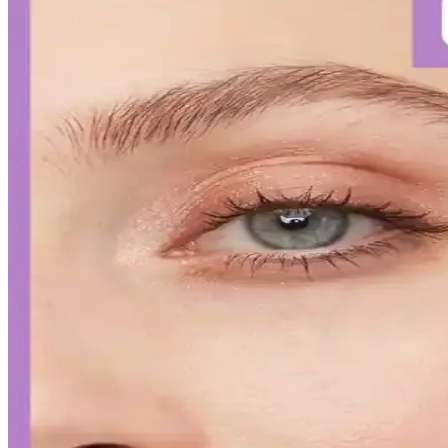
Diş hassasiyetini hafifletmek ve sağlıklı bir gülüşe ulaşmak için doğr
Kalıcı Kalem Göz Makyajı: Uzun Süre Dayanan ve Pr
Kalıcı kalem göz makyajı, suya ve tere dayanıklı formülleriyle uzun sü
Kalıcı Oje Seçenekleri: Nail Master M377 ve M378 Mod
Nail Master M377 ve M378 modelleri, dayanıklılık ve parlaklık sunan ka
İslak Ruj Uygulama ve Bakım İpuçlarıyla Mükemmel
İslak rujun güzelliğini ortaya çıkarmak ve kalıcılığını artırmak için 
Japon ve Kore Güzellik Markalarının FDA Güneş Kor
Japon ve Kore güzellik markaları, FDA'nın sıkı güneş koruyucu düzenlem
gerektiriyor.
Curel Yoğun Nemlendirici Krem: Hassas ve Sorunlu C
Curel yoğun nemlendirici krem, hassas ve kuru ciltler için kokusuz, hı