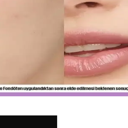
Sunduğu Faydalar
mine kadar birçok alanda devrim yaratıyor. Sürdürülebilirlik ve inovas
imi ve Uygulama Yöntemleri
alamak için hafif ürünler ve doğru uygulama yöntemleri önemlidir. İnce
ş Temizliği ve Koruyucu Ürünler
 ürünler dişleri güçlendirir, düzenli kullanım sağlıklı gülüşler sağlar.
ullanım İçin En İyi Seçenekler ve İpuçları
 formülleriyle gün boyu tazelik sağlar. Cilt tipine uygun seçenekler v