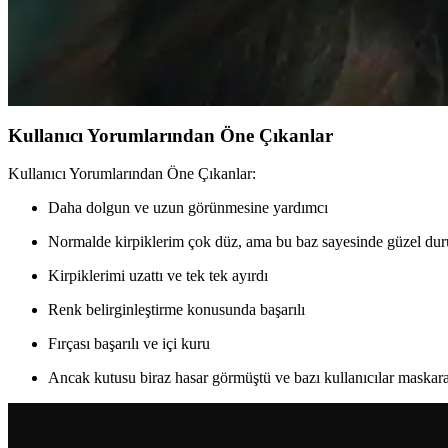
YSL maskaralarda valfin yerinden çıkması veya tıkanması sıkça yaşanan b
Hande Erçel'in Kirpik Makyajı: Mascaradan Takma 
Hande Erçel'in kirpik makyajında YSL ve Hourglass mascaraların kullanı
Kullanıcı Yorumlarından Öne Çıkanlar
Kullanıcı Yorumlarından Öne Çıkanlar:
Daha dolgun ve uzun görünmesine yardımcı
Normalde kirpiklerim çok düz, ama bu baz sayesinde güzel du
Kirpiklerimi uzattı ve tek tek ayırdı
Renk belirginleştirme konusunda başarılı
Fırçası başarılı ve içi kuru
Ancak kutusu biraz hasar görmüştü ve bazı kullanıcılar maskarayı