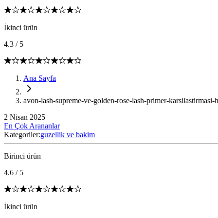
İkinci ürün
4.3
/
5
Ana Sayfa
avon-lash-supreme-ve-golden-rose-lash-primer-karsilastirmasi-h
2 Nisan 2025
En Çok Arananlar
Kategoriler:
guzellik ve bakim
Birinci ürün
4.6
/
5
İkinci ürün