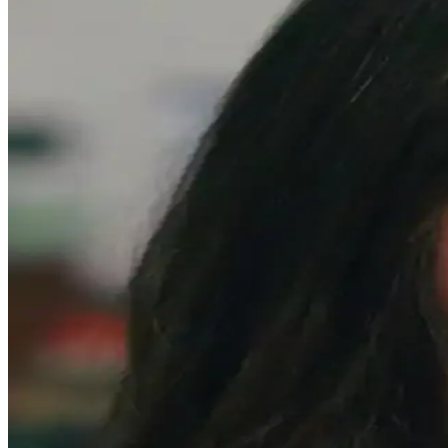
Doğal Görünüm İçin En İyi Hafif Maskara Seçenekler
Doğal görünümlü maskaralar, hafif ve su bazlı formülleriyle günlük ku
çekicilik katın.
Gece Şıklığını Tamamlayan Göz Makyajı Teknikleri 
Göz makyajı, gece şıklığını artıran temel detaydır. Koyu renkler, parla
Dolgun ve Çekici Kirpikler İçin Maskara Seçimi ve K
Doğru maskara seçimi ve kullanımıyla kirpikleriniz daha dolgun, uzun 
Göz Makyajında Takma Kirpik Kullanımı ve Alternati
Takma kirpikler göz makyajında etkileyici görünüm sağlar ancak zorunlu
Gece İçin Büyüleyici Göz Makyajı Trendleri ve Tekn
Gece makyajında etkileyici gözler için teknikler, ürünler ve güncel tre
YSL Maskara Valfi Sorunları ve Çözüm Yöntemleri: K