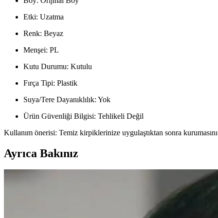
Boy: Orijinal Boy
Etki: Uzatma
Renk: Beyaz
Menşei: PL
Kutu Durumu: Kutulu
Fırça Tipi: Plastik
Suya/Tere Dayanıklılık: Yok
Ürün Güvenliği Bilgisi: Tehlikeli Değil
Kullanım önerisi: Temiz kirpiklerinize uygulaştıktan sonra kurumasını 
Ayrıca Bakınız
Clio Kill Cover Mesh Glow Cushion Ayrışma Sorunu
Clio Kill Cover Mesh Glow cushion ürününde görülen ayrışma sorunu, k