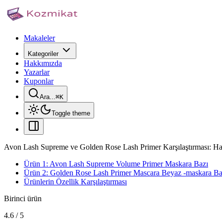
Makaleler
Kategoriler
Hakkımızda
Yazarlar
Kuponlar
Ara...
⌘
K
Toggle theme
Avon Lash Supreme ve Golden Rose Lash Primer Karşılaştırması: Ha
Ürün 1: Avon Lash Supreme Volume Primer Maskara Bazı
Ürün 2: Golden Rose Lash Primer Mascara Beyaz -maskara Ba
Ürünlerin Özellik Karşılaştırması
Birinci ürün
4.6
/
5