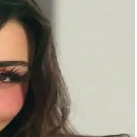
nce fırçalar ve doğru uygulama teknikleriyle gözlerinize doğal
ilirsiniz.
ık katın.
irpikler gibi alternatifler makyajda özgünlük ve konfor sunar.
lerinizi ön plana çıkarın.