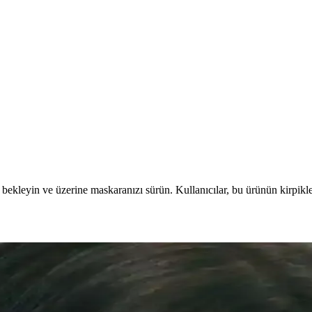
bekleyin ve üzerine maskaranızı sürün. Kullanıcılar, bu ürünün kirpikler
 ve Makyaj Uygulama Yöntemleri
rem kapatıcı baz kullanımı ve hafif uygulama ile azaltılabilir. Kirpik