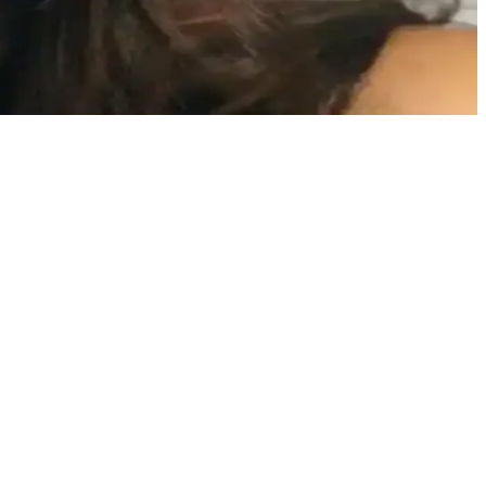
e iade süreçleri detaylı şekilde ele alınmaktadır.
iyor. Alt göz makyajı da kusursuzluk sağlıyor.