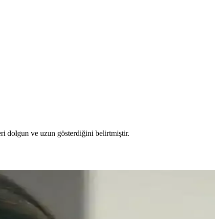
i dolgun ve uzun gösterdiğini belirtmiştir.
lerde maskara ve bireysel kirpik uygulaması doğal görünüm sağlar.