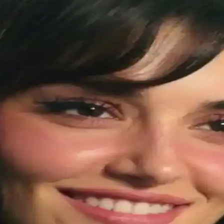
i ve Kullanım İpuçları
llanımda kirpiklere hacim ve uzunluk kazandırır, doğal kıvrımı korur. İ
ve Uygulama İpuçları
k detaylar ve doğru tekniklerle etkileyici ve kalıcı bir görünüm yakalayab
ullanım Teknikleri
ve kıvrık görünür. İçerik ve tekniklere dikkat ederek makyajınıza canlıl
f Yöntemler Üzerine Detaylı İnceleme
 değildir. Doğal kirpikler, kirpik kıvırıcılar, maskaralar ve manyetik k
ikleri Hakkında Kapsamlı Rehber
ndler detaylı şekilde anlatılıyor. Koyu tonlar ve doğru uygulamalarla göz
ullanıcı Deneyimi ve İade Süreci