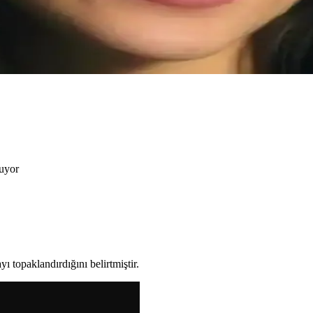
ir sorundur. Bu yazıda valf sorunlarının belirtileri, geçici çözümleri v
Kirpiğe Uzunluk ve Hacim Teknikleri
mı, kirpik tarağı teknikleri ve takma kirpik ihtimali detaylıca incelen
ruyor
 topaklandırdığını belirtmiştir.