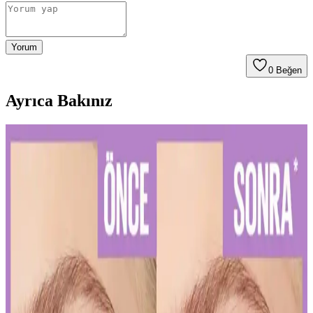
Yorum
0
Beğen
Ayrıca Bakınız
Diş Hassasiyetini Azaltan Doğru Diş Macunu Seçimi
ve Kullanım İpuçları
Diş hassasiyetini hafifletmek ve sağlıklı bir gülüşe ulaşmak için
doğru diş macunu seçimi ve düzenli kullanım önemlidir. Uzman
önerileriyle diş sağlığınızı koruyun.
Kalıcı Kalem Göz Makyajı: Uzun Süre Dayanan ve
Pratik Kullanım İpuçları
Kalıcı kalem göz makyajı, suya ve tere dayanıklı formülleriyle uzun
süre kalıcı ve net çizgiler sağlar. Uygulama ve bakım ipuçlarıyla
gözlerinizi vurgulayın.