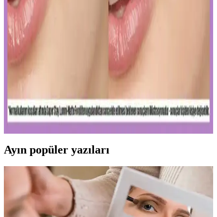
Ağız Bakımı ve Hijyenin Temel Unsurları: Günlük
Diş Temizliği ve Koruyucu Ürünler
Diş macunu ve diş fırçası, ağız hijyeninin temel taşlarıdır. Florür
içeren ürünler dişleri güçlendirir, düzenli kullanım sağlıklı gülüşler
sağlar.
Uzun Süre Kalıcı ve Doğal Mat Fondötenler:
Günlük Kullanım İçin En İyi Seçenekler ve İpuçları
Kalıcı ve doğal görünüm sunan mat fondötenler, suya ve tere
dayanıklı formülleriyle gün boyu tazelik sağlar. Cilt tipine uygun
seçenekler ve doğru uygulama ipuçlarıyla makyajınızı
mükemmelleştirin.
Ayın popüler yazıları