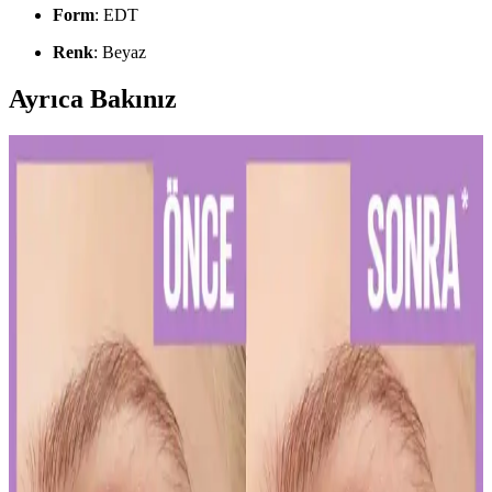
Form
: EDT
Renk
: Beyaz
Ayrıca Bakınız
Diş Hassasiyetini Azaltan Doğru Diş Macunu Seçimi
ve Kullanım İpuçları
Diş hassasiyetini hafifletmek ve sağlıklı bir gülüşe ulaşmak için
doğru diş macunu seçimi ve düzenli kullanım önemlidir. Uzman
önerileriyle diş sağlığınızı koruyun.
Kalıcı Kalem Göz Makyajı: Uzun Süre Dayanan ve
Pratik Kullanım İpuçları
Kalıcı kalem göz makyajı, suya ve tere dayanıklı formülleriyle uzun
süre kalıcı ve net çizgiler sağlar. Uygulama ve bakım ipuçlarıyla
gözlerinizi vurgulayın.
Kalıcı Oje Seçenekleri: Nail Master M377 ve M378
Modellerinin Detaylı Analizi