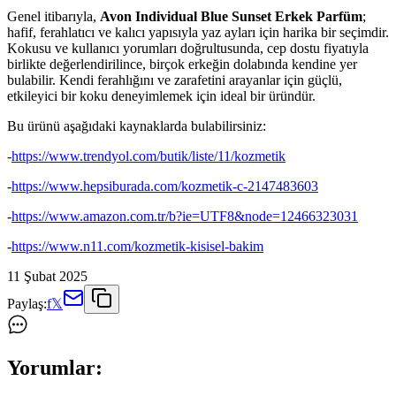
Genel itibarıyla,
Avon Individual Blue Sunset Erkek Parfüm
;
hafif, ferahlatıcı ve kalıcı yapısıyla yaz ayları için harika bir seçimdir.
Kokusu ve kullanıcı yorumları doğrultusunda, cep dostu fiyatıyla
birlikte değerlendirilince, birçok erkeğin dolabında kendine yer
bulabilir. Kendi ferahlığını ve zarafetini arayanlar için güçlü,
etkileyici bir koku deneyimlemek için ideal bir üründür.
Bu ürünü aşağıdaki kaynaklarda bulabilirsiniz:
-
https://www.trendyol.com/butik/liste/11/kozmetik
-
https://www.hepsiburada.com/kozmetik-c-2147483603
-
https://www.amazon.com.tr/b?ie=UTF8&node=12466323031
-
https://www.n11.com/kozmetik-kisisel-bakim
11 Şubat 2025
Paylaş:
f
𝕏
Yorumlar: