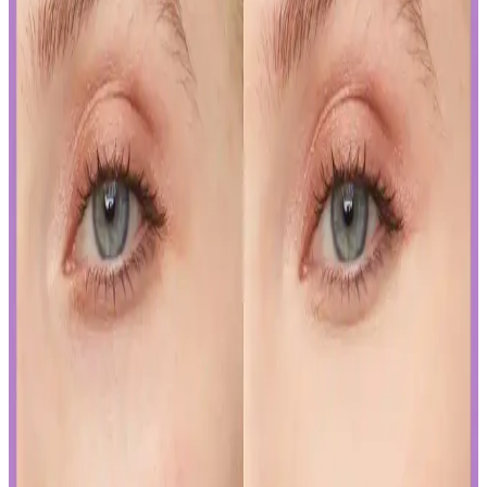
Kalıcı Oje Seçenekleri: Nail Master M377 ve M378
Modellerinin Detaylı Analizi
Nail Master M377 ve M378 modelleri, dayanıklılık ve parlaklık
sunan kalıcı ojeler arasında öne çıkar. Bu modellerin özellikleri ve
bakım önerileriyle uzun süre şık ve bakımlı kalabilirsiniz.
İslak Ruj Uygulama ve Bakım İpuçlarıyla
Mükemmel Dudaklara Ulaşın
İslak rujun güzelliğini ortaya çıkarmak ve kalıcılığını artırmak için
doğru uygulama teknikleri ve bakım önerileri. Dudakların temizliği,
sınır çizimi ve kat kat uygulama ile mükemmel görünüm elde edin.
Japon ve Kore Güzellik Markalarının FDA Güneş
Koruyucu Düzenlemelerine Uyum Stratejileri
Japon ve Kore güzellik markaları, FDA'nın sıkı güneş koruyucu
düzenlemelerine, ürünlerini güneş koruyucu yerine cilt jeli veya
makyaj bazı olarak etiketleyerek uyum sağlıyor. Bu strateji, tüketici
bilincini gerektiriyor.