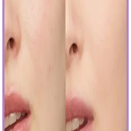
Curel Yoğun Nemlendirici Krem: Hassas ve Sorunlu
Ciltler İçin Etkili Nemlendirme Çözümü
Curel yoğun nemlendirici krem, hassas ve kuru ciltler için kokusuz,
hızlı emilen bir nemlendirme sunar. Kullanıcılar kuruluk ve
pürüzlerde iyileşme gözlemlerken, bazı ciltlerde olumsuz
reaksiyonlar görülebilir.
Yapay Zeka ile Kozmetik Sektöründe Yenilikler ve
Sunduğu Faydalar
Kozmetik endüstrisinde yapay zeka, ürün geliştirmeden müşteri
deneyimine kadar birçok alanda devrim yaratıyor. Sürdürülebilirlik
ve inovasyonun anahtarı olan bu teknolojiyi yakından inceleyin.
Gözaltı Kapatıcısında Doğal Görünüm İçin Ürün
Seçimi ve Uygulama Yöntemleri
Gözaltı kapatıcısı seçimi ve uygulama teknikleriyle doğal görünüm
yakalamak için hafif ürünler ve doğru uygulama yöntemleri
önemlidir. İnce katmanlar ve uygun tonlar ile göz altlarınızda doğal
parlaklık sağlayabilirsiniz.