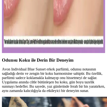
Diş macunu ve diş fırçası, ağız hijyeninin temel taşlarıdır. Florür
içeren ürünler dişleri güçlendirir, düzenli kullanım sağlıklı gülüşler
sağlar.
Uzun Süre Kalıcı ve Doğal Mat Fondötenler:
Günlük Kullanım İçin En İyi Seçenekler ve İpuçları
Kalıcı ve doğal görünüm sunan mat fondötenler, suya ve tere
dayanıklı formülleriyle gün boyu tazelik sağlar. Cilt tipine uygun
seçenekler ve doğru uygulama ipuçlarıyla makyajınızı
mükemmelleştirin.
Odunsu Koku ile Derin Bir Deneyim
Avon Individual Blue Sunset erkek parfümü, odunsu notasının
sağladığı derin ve zengin bir koku harmonisine sahiptir. Bu özellik,
parfümü sadece koklamakla kalmayıp onu hissetmeyi de sağlar.
Uygulama anında ciltle bütünleşen bu koku, gün boyu tazelik
sunmayı hedefler. Bu sayede, yaz günlerinde ferah bir his yaratırken,
aynı zamanda kalıcılığıyla da etkileyici bir deneyim sunar.