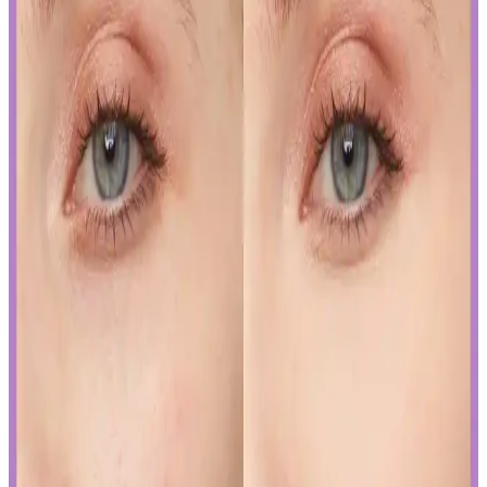
Nail Master M377 ve M378 modelleri, dayanıklılık ve parlaklık
sunan kalıcı ojeler arasında öne çıkar. Bu modellerin özellikleri ve
bakım önerileriyle uzun süre şık ve bakımlı kalabilirsiniz.
İslak Ruj Uygulama ve Bakım İpuçlarıyla
Mükemmel Dudaklara Ulaşın
İslak rujun güzelliğini ortaya çıkarmak ve kalıcılığını artırmak için
doğru uygulama teknikleri ve bakım önerileri. Dudakların temizliği,
sınır çizimi ve kat kat uygulama ile mükemmel görünüm elde edin.
Japon ve Kore Güzellik Markalarının FDA Güneş
Koruyucu Düzenlemelerine Uyum Stratejileri
Japon ve Kore güzellik markaları, FDA'nın sıkı güneş koruyucu
düzenlemelerine, ürünlerini güneş koruyucu yerine cilt jeli veya
makyaj bazı olarak etiketleyerek uyum sağlıyor. Bu strateji, tüketici
bilincini gerektiriyor.
Curel Yoğun Nemlendirici Krem: Hassas ve Sorunlu
Ciltler İçin Etkili Nemlendirme Çözümü