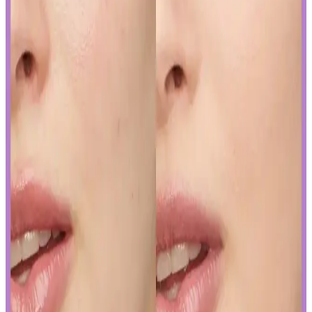
Curel yoğun nemlendirici krem, hassas ve kuru ciltler için kokusuz,
hızlı emilen bir nemlendirme sunar. Kullanıcılar kuruluk ve
pürüzlerde iyileşme gözlemlerken, bazı ciltlerde olumsuz
reaksiyonlar görülebilir.
Yapay Zeka ile Kozmetik Sektöründe Yenilikler ve
Sunduğu Faydalar
Kozmetik endüstrisinde yapay zeka, ürün geliştirmeden müşteri
deneyimine kadar birçok alanda devrim yaratıyor. Sürdürülebilirlik
ve inovasyonun anahtarı olan bu teknolojiyi yakından inceleyin.
Gözaltı Kapatıcısında Doğal Görünüm İçin Ürün
Seçimi ve Uygulama Yöntemleri
Gözaltı kapatıcısı seçimi ve uygulama teknikleriyle doğal görünüm
yakalamak için hafif ürünler ve doğru uygulama yöntemleri
önemlidir. İnce katmanlar ve uygun tonlar ile göz altlarınızda doğal
parlaklık sağlayabilirsiniz.
Ağız Bakımı ve Hijyenin Temel Unsurları: Günlük
Diş Temizliği ve Koruyucu Ürünler