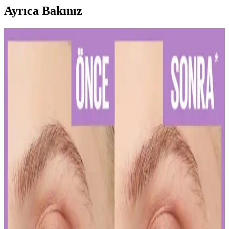
Ayrıca Bakınız
Diş Hassasiyetini Azaltan Doğru Diş Macunu Seçimi
ve Kullanım İpuçları
Diş hassasiyetini hafifletmek ve sağlıklı bir gülüşe ulaşmak için
doğru diş macunu seçimi ve düzenli kullanım önemlidir. Uzman
önerileriyle diş sağlığınızı koruyun.
Kalıcı Kalem Göz Makyajı: Uzun Süre Dayanan ve
Pratik Kullanım İpuçları
Kalıcı kalem göz makyajı, suya ve tere dayanıklı formülleriyle uzun
süre kalıcı ve net çizgiler sağlar. Uygulama ve bakım ipuçlarıyla
gözlerinizi vurgulayın.
Kalıcı Oje Seçenekleri: Nail Master M377 ve M378
Modellerinin Detaylı Analizi
Nail Master M377 ve M378 modelleri, dayanıklılık ve parlaklık
sunan kalıcı ojeler arasında öne çıkar. Bu modellerin özellikleri ve