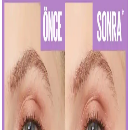
Diş Hassasiyetini Azaltan Doğru Diş Macunu Seçimi
ve Kullanım İpuçları
Diş hassasiyetini hafifletmek ve sağlıklı bir gülüşe ulaşmak için
doğru diş macunu seçimi ve düzenli kullanım önemlidir. Uzman
önerileriyle diş sağlığınızı koruyun.
Kalıcı Kalem Göz Makyajı: Uzun Süre Dayanan ve
Pratik Kullanım İpuçları
Kalıcı kalem göz makyajı, suya ve tere dayanıklı formülleriyle uzun
süre kalıcı ve net çizgiler sağlar. Uygulama ve bakım ipuçlarıyla
gözlerinizi vurgulayın.
Kalıcı Oje Seçenekleri: Nail Master M377 ve M378
Modellerinin Detaylı Analizi
Nail Master M377 ve M378 modelleri, dayanıklılık ve parlaklık
sunan kalıcı ojeler arasında öne çıkar. Bu modellerin özellikleri ve
bakım önerileriyle uzun süre şık ve bakımlı kalabilirsiniz.
İslak Ruj Uygulama ve Bakım İpuçlarıyla
Mükemmel Dudaklara Ulaşın