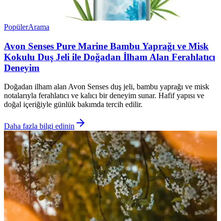
Popüler
Arama
Avon Senses Pure Marine Bambu Yaprağı ve Misk
Kokulu Duş Jeli ile Doğadan İlham Alan Ferahlatıcı
Deneyim
Doğadan ilham alan Avon Senses duş jeli, bambu yaprağı ve misk
notalarıyla ferahlatıcı ve kalıcı bir deneyim sunar. Hafif yapısı ve
doğal içeriğiyle günlük bakımda tercih edilir.
Daha fazla bilgi edinin