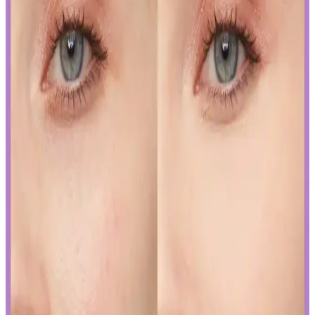
bakım önerileriyle uzun süre şık ve bakımlı kalabilirsiniz.
İslak Ruj Uygulama ve Bakım İpuçlarıyla
Mükemmel Dudaklara Ulaşın
İslak rujun güzelliğini ortaya çıkarmak ve kalıcılığını artırmak için
doğru uygulama teknikleri ve bakım önerileri. Dudakların temizliği,
sınır çizimi ve kat kat uygulama ile mükemmel görünüm elde edin.
Japon ve Kore Güzellik Markalarının FDA Güneş
Koruyucu Düzenlemelerine Uyum Stratejileri
Japon ve Kore güzellik markaları, FDA'nın sıkı güneş koruyucu
düzenlemelerine, ürünlerini güneş koruyucu yerine cilt jeli veya
makyaj bazı olarak etiketleyerek uyum sağlıyor. Bu strateji, tüketici
bilincini gerektiriyor.
Curel Yoğun Nemlendirici Krem: Hassas ve Sorunlu
Ciltler İçin Etkili Nemlendirme Çözümü
Curel yoğun nemlendirici krem, hassas ve kuru ciltler için kokusuz,
hızlı emilen bir nemlendirme sunar. Kullanıcılar kuruluk ve
pürüzlerde iyileşme gözlemlerken, bazı ciltlerde olumsuz
reaksiyonlar görülebilir.