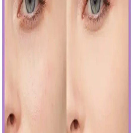
İslak rujun güzelliğini ortaya çıkarmak ve kalıcılığını artırmak için
doğru uygulama teknikleri ve bakım önerileri. Dudakların temizliği,
sınır çizimi ve kat kat uygulama ile mükemmel görünüm elde edin.
Japon ve Kore Güzellik Markalarının FDA Güneş
Koruyucu Düzenlemelerine Uyum Stratejileri
Japon ve Kore güzellik markaları, FDA'nın sıkı güneş koruyucu
düzenlemelerine, ürünlerini güneş koruyucu yerine cilt jeli veya
makyaj bazı olarak etiketleyerek uyum sağlıyor. Bu strateji, tüketici
bilincini gerektiriyor.
Curel Yoğun Nemlendirici Krem: Hassas ve Sorunlu
Ciltler İçin Etkili Nemlendirme Çözümü
Curel yoğun nemlendirici krem, hassas ve kuru ciltler için kokusuz,
hızlı emilen bir nemlendirme sunar. Kullanıcılar kuruluk ve
pürüzlerde iyileşme gözlemlerken, bazı ciltlerde olumsuz
reaksiyonlar görülebilir.
Yapay Zeka ile Kozmetik Sektöründe Yenilikler ve
Sunduğu Faydalar