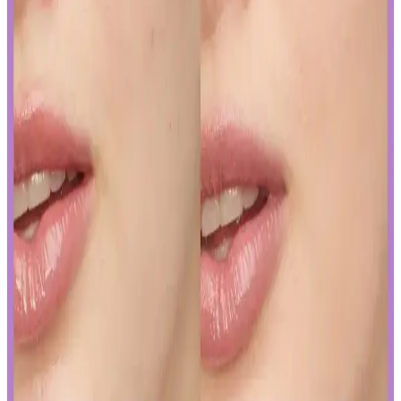
Kozmetik endüstrisinde yapay zeka, ürün geliştirmeden müşteri
deneyimine kadar birçok alanda devrim yaratıyor. Sürdürülebilirlik
ve inovasyonun anahtarı olan bu teknolojiyi yakından inceleyin.
Gözaltı Kapatıcısında Doğal Görünüm İçin Ürün
Seçimi ve Uygulama Yöntemleri
Gözaltı kapatıcısı seçimi ve uygulama teknikleriyle doğal görünüm
yakalamak için hafif ürünler ve doğru uygulama yöntemleri
önemlidir. İnce katmanlar ve uygun tonlar ile göz altlarınızda doğal
parlaklık sağlayabilirsiniz.
Ağız Bakımı ve Hijyenin Temel Unsurları: Günlük
Diş Temizliği ve Koruyucu Ürünler
Diş macunu ve diş fırçası, ağız hijyeninin temel taşlarıdır. Florür
içeren ürünler dişleri güçlendirir, düzenli kullanım sağlıklı gülüşler
sağlar.
Uzun Süre Kalıcı ve Doğal Mat Fondötenler:
Günlük Kullanım İçin En İyi Seçenekler ve İpuçları