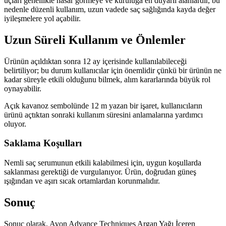
uçları genellikle hasar görmeye ve kuruluğa en duyarlı alanlardır, bu
nedenle düzenli kullanım, uzun vadede saç sağlığında kayda değer
iyileşmelere yol açabilir.
Uzun Süreli Kullanım ve Önlemler
Ürünün açıldıktan sonra 12 ay içerisinde kullanılabileceği
belirtiliyor; bu durum kullanıcılar için önemlidir çünkü bir ürünün ne
kadar süreyle etkili olduğunu bilmek, alım kararlarında büyük rol
oynayabilir.
Açık kavanoz sembolünde 12 m yazan bir işaret, kullanıcıların
ürünü açtıktan sonraki kullanım süresini anlamalarına yardımcı
oluyor.
Saklama Koşulları
Nemli saç serumunun etkili kalabilmesi için, uygun koşullarda
saklanması gerektiği de vurgulanıyor. Ürün, doğrudan güneş
ışığından ve aşırı sıcak ortamlardan korunmalıdır.
Sonuç
Sonuç olarak, Avon Advance Techniques Argan Yağı İçeren