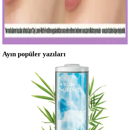
Uzun Süre Kalıcı ve Doğal Mat Fondötenler:
Günlük Kullanım İçin En İyi Seçenekler ve İpuçları
Kalıcı ve doğal görünüm sunan mat fondötenler, suya ve tere
dayanıklı formülleriyle gün boyu tazelik sağlar. Cilt tipine uygun
seçenekler ve doğru uygulama ipuçlarıyla makyajınızı
mükemmelleştirin.
Ayın popüler yazıları