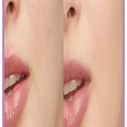
Yapay Zeka ile Kozmetik Sektöründe Yenilikler ve
Sunduğu Faydalar
Kozmetik endüstrisinde yapay zeka, ürün geliştirmeden müşteri
deneyimine kadar birçok alanda devrim yaratıyor. Sürdürülebilirlik
ve inovasyonun anahtarı olan bu teknolojiyi yakından inceleyin.
Gözaltı Kapatıcısında Doğal Görünüm İçin Ürün
Seçimi ve Uygulama Yöntemleri
Gözaltı kapatıcısı seçimi ve uygulama teknikleriyle doğal görünüm
yakalamak için hafif ürünler ve doğru uygulama yöntemleri
önemlidir. İnce katmanlar ve uygun tonlar ile göz altlarınızda doğal
parlaklık sağlayabilirsiniz.
Ağız Bakımı ve Hijyenin Temel Unsurları: Günlük
Diş Temizliği ve Koruyucu Ürünler
Diş macunu ve diş fırçası, ağız hijyeninin temel taşlarıdır. Florür
içeren ürünler dişleri güçlendirir, düzenli kullanım sağlıklı gülüşler
sağlar.