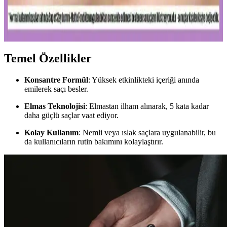
Kalıcı ve doğal görünüm sunan mat fondötenler, suya ve tere
dayanıklı formülleriyle gün boyu tazelik sağlar. Cilt tipine uygun
seçenekler ve doğru uygulama ipuçlarıyla makyajınızı
mükemmelleştirin.
Temel Özellikler
Konsantre Formül
: Yüksek etkinlikteki içeriği anında
emilerek saçı besler.
Elmas Teknolojisi
: Elmastan ilham alınarak, 5 kata kadar
daha güçlü saçlar vaat ediyor.
Kolay Kullanım
: Nemli veya ıslak saçlara uygulanabilir, bu
da kullanıcıların rutin bakımını kolaylaştırır.