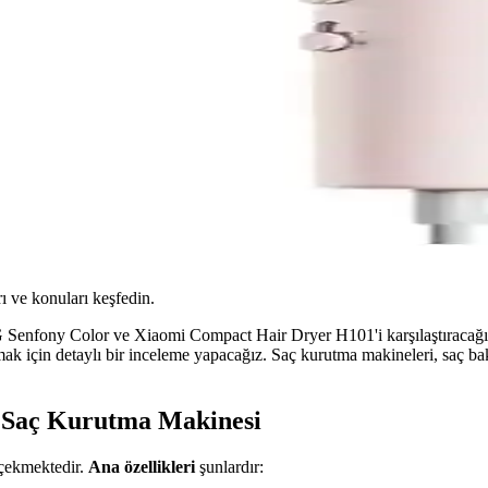
ı ve konuları keşfedin.
nfony Color ve Xiaomi Compact Hair Dryer H101'i karşılaştıracağız. He
ak için detaylı bir inceleme yapacağız. Saç kurutma makineleri, saç ba
 Saç Kurutma Makinesi
çekmektedir.
Ana özellikleri
şunlardır: