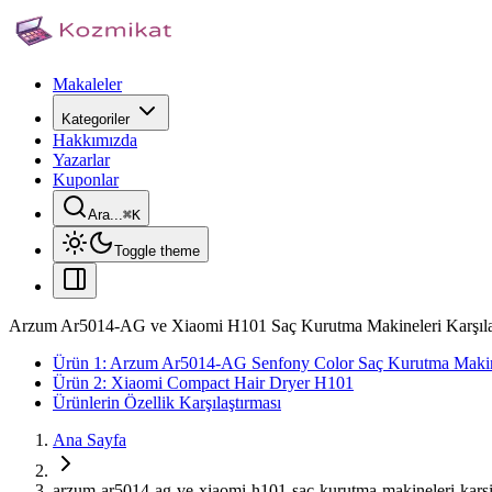
Makaleler
Kategoriler
Hakkımızda
Yazarlar
Kuponlar
Ara...
⌘
K
Toggle theme
Arzum Ar5014-AG ve Xiaomi H101 Saç Kurutma Makineleri Karşıla
Ürün 1: Arzum Ar5014-AG Senfony Color Saç Kurutma Maki
Ürün 2: Xiaomi Compact Hair Dryer H101
Ürünlerin Özellik Karşılaştırması
Ana Sayfa
arzum-ar5014-ag-ve-xiaomi-h101-sac-kurutma-makineleri-karsil