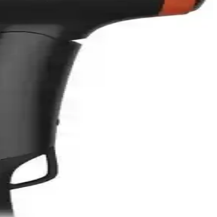
aylar.
ayanıklı ve şık tasarımıyla öne çıkar.
n iyi seçimi yapın.
 getiriyor. Kullanıcılar, yüksek performans ve güvenlik avantajlarından
 sunar.