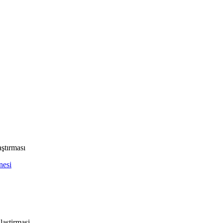
ştırması
nesi
astirmasi