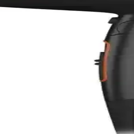
 Sağlığını Koruyan En İyi Modeller
yen gelişmiş özellikleriyle öne çıkan saç kurutma cihazları hakkında det
formans ve Çok Yönlü Kullanım Özellikleri
odern teknolojisiyle evde ve salonda profesyonel saç bakımı sağlar, d
arşılaştırması ve Özellikleri
eri, avantajları ve kullanıcı yorumlarıyla detaylı karşılaştırmasıyla e
me Sistemi Özellikleri ve Kullanıcı Yorumları
nksiyonlu tasarımı ve teknolojik özellikleriyle saç bakımını pratik hale
emesi ve Özellikleri
arımı ve iyon teknolojisi ile saç bakımında pratik ve etkili çözümler
 Makineleri Karşılaştırması