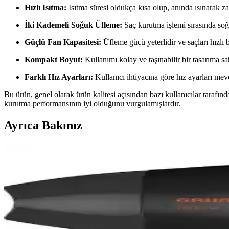
Hızlı Isıtma:
Isıtma süresi oldukça kısa olup, anında ısınarak z
İki Kademeli Soğuk Üfleme:
Saç kurutma işlemi sırasında soğ
Güçlü Fan Kapasitesi:
Üfleme gücü yeterlidir ve saçları hızlı b
Kompakt Boyut:
Kullanımı kolay ve taşınabilir bir tasarıma sah
Farklı Hız Ayarları:
Kullanıcı ihtiyacına göre hız ayarları mevc
Bu ürün, genel olarak ürün kalitesi açısından bazı kullanıcılar tarafınd
kurutma performansının iyi olduğunu vurgulamışlardır.
Ayrıca Bakınız
Philips ve Ventoso Saç Kurutma Makineleri Karşılaştı
Philips ve Ventoso markalarının saç kurutma makineleri performansını, t
Negatif İyonlu Saç Kurutma Makineleri ile Saç Sağlı
Negatif iyonlu saç kurutma makineleri, saçın doğal yapısını koruyarak el