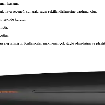
aman kazanır.
uk hava seçeneği sunarak, saçın şekillendirilmesine yardımcı olur.
ir şekilde kurutur.
iptir.
uttur.
an eleştirilmiştir. Kullanıcılar, makinenin çok güçlü olmadığını ve plast
rması: Performans ve Özellikler Analizi
eknolojik özelliklerini ve kullanıcı deneyimlerini detaylı karşılaştırıyo
ğını Koruyan Modern Teknolojiler
ektriklenmeyi azaltır, parlaklığı artırır ve nem seviyesini dengede tutar