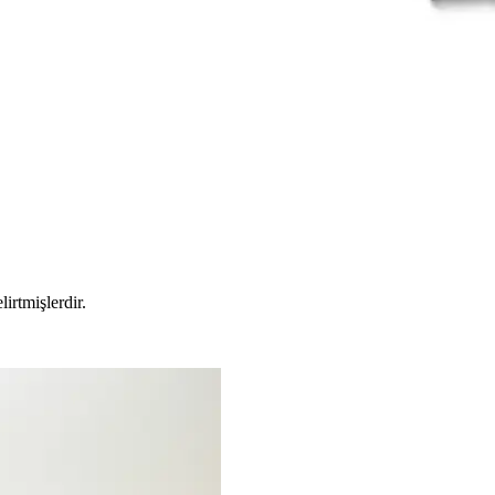
6'nın özellikleri, performansları ve kullanıcı yorumlarıyla detaylı ka
lirtmişlerdir.