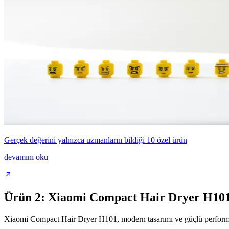
Gerçek değerini yalnızca uzmanların bildiği 10 özel ürün
devamını oku
Ürün 2: Xiaomi Compact Hair Dryer H10
Xiaomi Compact Hair Dryer H101, modern tasarımı ve güçlü performa