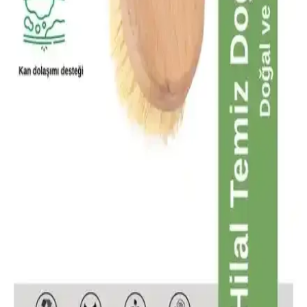
Organik ve doğal malzemelerden üretilmiş at kılı fırçası, selülit,
çatlak ve batık gibi sorunlara karşı etkili olup, cilt yenileme ve
sağlıklı görünüm sağlar.
Delux Hair Derma Roller Sistemleri ile Saç ve Cilt
Bakımında Yenilikçi Çözüm
Delux Hair Derma Roller sistemleri, hücre yenilenmesini teşvik
ederek saç ve cilt bakımında güvenilir ve çok yönlü bir çözüm sunar.
CE ve RoHS belgeleriyle kalite ve güvenlik sağlar.
Life Butter Kalça Göğüs Basen Sıkılaştırıcı Jel:
Nemlendirme ve Bölgesel Sıkılaşma İçin Jel Formülü
190 ml kapasiteli Life Butter Kalça Göğüs Basen Sıkılaştırıcı Jel,
Türkiye'de üretilen ve 9 yağlı karışımla nemlendirme ile
sıkılaştırmayı hedefleyen jel formudur. Cilt dokusunu canlandırır,
çatlak ve selülit görünümünü azaltmaya yardımcı olur; masajla
uygulanır ve tüm cilt tiplerine uygundur.
Ht Healing Touch Doğal At Kılı Fırçası: Cilt Sağlığı
ve Güzellik İçin Doğal Bir Seçenek