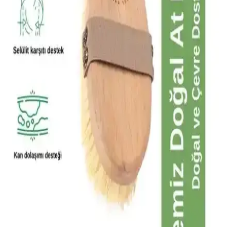
Selülit Karşıtı Doğal Masaj Yağı: Vegan ve Etkili
Cilt Sıkılaştırıcı Çözüm
BODYMELT Selülit Karşıtı Masaj Yağı, doğal içeriklerle selülit
görünümünü azaltır, cildi sıkılaştırır ve elastikiyet kazandırır. Düzenli
kullanımda gözle görülür sonuçlar sağlar.
Genel Markalar %100 Doğal At Kılı Fırçası ile Cilt
Bakımında Yeni Bir Dönem Başlıyor
Organik ve doğal malzemelerden üretilmiş at kılı fırçası, selülit,
çatlak ve batık gibi sorunlara karşı etkili olup, cilt yenileme ve
sağlıklı görünüm sağlar.
Delux Hair Derma Roller Sistemleri ile Saç ve Cilt
Bakımında Yenilikçi Çözüm
Delux Hair Derma Roller sistemleri, hücre yenilenmesini teşvik
ederek saç ve cilt bakımında güvenilir ve çok yönlü bir çözüm sunar.
CE ve RoHS belgeleriyle kalite ve güvenlik sağlar.
Life Butter Kalça Göğüs Basen Sıkılaştırıcı Jel: