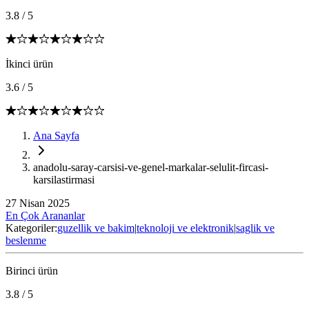
3.8
/
5
İkinci ürün
3.6
/
5
Ana Sayfa
anadolu-saray-carsisi-ve-genel-markalar-selulit-fircasi-
karsilastirmasi
27 Nisan 2025
En Çok Arananlar
Kategoriler:
guzellik ve bakim
|
teknoloji ve elektronik
|
saglik ve
beslenme
Birinci ürün
3.8
/
5