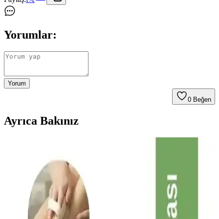
Yorumlar:
Yorum
0
Beğen
Ayrıca Bakınız
Kozmetikte Kafeinin Gücü: Güzellik ve Sağlık
Arasındaki Bağlı İnceleme
Kafein, kozmetikte cilt ve saç bakımında antioksidan ve sıkılaştırıcı
etkileriyle öne çıkar, yaşlanma karşıtı ve canlandırıcı özellikleriyle
güzellik rutinlerinin vazgeçilmez parçası haline gelir.
Kafeinin Güzellik ve Bakım Ürünlerindeki Rolü: