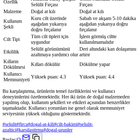
Özellik
Selülit Fırçası
Fırçası
Malzeme
Doğal at kılı
Doğal at kılı
Kuru cilt üzerinde
Sabah ve akşam 5-10 dakika
Kullanım
aşağıdan yukarıya
aşağıdan yukarıya doğru
Şekli
doğru fırçalanır
fırçalanır
Tüm cilt tipleri için
İşlem görmüş ciltte
Cilt Tipi
uygundur
kullanılmamalıdır
Selülit görünümünü
Deri altındaki kan dolaşımını
Etkililik
azaltmaya yardımcı olur
artırır
Kılların
Kılları dökülür
Dökülme yapar
Dökülmesi
Kullanıcı
Yüksek puan: 4.3
Yüksek puan: 4.4
Memnuniyeti
Bu karşılaştırma, ürünlerin temel özelliklerini ve kullanıcı
deneyimlerini özetlemektedir. Her iki ürün de doğal malzemeden
yapılmış olup, kullanım şekilleri ve etkileri açısından benzerlikler
taşımaktadır. Kullanıcı yorumları ise genel olarak memnuniyet
seviyesinin yüksek olduğunu göstermektedir.
#
selulit
#
firca
#
dogal-at-kili
#
cilt-bakimi
#
selulit-
azaltici
#
karsilastirma
#
dogal-urunler
Paylaş:
f
𝕏