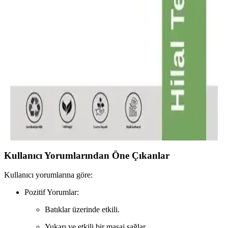
Nemlendirme ve Bölgesel Sıkılaşma İçin Jel Formülü
190 ml kapasiteli Life Butter Kalça Göğüs Basen Sıkılaştırıcı Jel,
Türkiye'de üretilen ve 9 yağlı karışımla nemlendirme ile
sıkılaştırmayı hedefleyen jel formudur. Cilt dokusunu canlandırır,
çatlak ve selülit görünümünü azaltmaya yardımcı olur; masajla
uygulanır ve tüm cilt tiplerine uygundur.
Ht Healing Touch Doğal At Kılı Fırçası: Cilt Sağlığı
ve Güzellik İçin Doğal Bir Seçenek
Doğal at kılı malzemesiyle üretilen bu fırça, cilt ve vücut sağlığını
destekler, ölü deriyi nazikçe temizler, dolaşımı artırır ve selülit
görünümünü azaltır, doğal güzellik için ideal bir bakım aracıdır.
Kullanıcı Yorumlarından Öne Çıkanlar
Kullanıcı yorumlarına göre:
Pozitif Yorumlar:
Batıklar üzerinde etkili.
Yukarı ve etkili bir masaj sağlar.