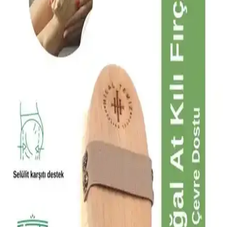
Etkileri ve Kullanım İpuçları
Kafein, güzellik ürünlerinde cilt ve bölgesel uygulamalarda
kullanılır. Antioksidan ve uyarıcı etkileriyle cilt sağlığını destekler,
dikkatli kullanım ve uzman önerileri önemlidir.
Kafein İçeren Kozmetik Ürünlerin Faydaları ve
Kullanım Alanları Hakkında Detaylı Bilgi
Kafein içeren kozmetik ürünler cilt sıkılaştırma, selülit ve şişlik
azaltma gibi avantajlar sağlar, düzenli kullanımda görünümde
belirgin iyileşme sağlar.
Selülit Karşıtı Doğal Masaj Yağı: Vegan ve Etkili
Cilt Sıkılaştırıcı Çözüm
BODYMELT Selülit Karşıtı Masaj Yağı, doğal içeriklerle selülit
görünümünü azaltır, cildi sıkılaştırır ve elastikiyet kazandırır. Düzenli
kullanımda gözle görülür sonuçlar sağlar.
Genel Markalar %100 Doğal At Kılı Fırçası ile Cilt
Bakımında Yeni Bir Dönem Başlıyor