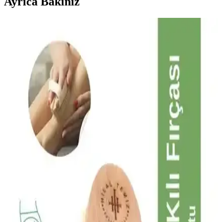
Ayrıca Bakınız
Kozmetikte Kafeinin Gücü: Güzellik ve Sağlık
Arasındaki Bağlı İnceleme
Kafein, kozmetikte cilt ve saç bakımında antioksidan ve sıkılaştırıcı
etkileriyle öne çıkar, yaşlanma karşıtı ve canlandırıcı özellikleriyle
güzellik rutinlerinin vazgeçilmez parçası haline gelir.
Kafeinin Güzellik ve Bakım Ürünlerindeki Rolü:
Etkileri ve Kullanım İpuçları
Kafein, güzellik ürünlerinde cilt ve bölgesel uygulamalarda
kullanılır. Antioksidan ve uyarıcı etkileriyle cilt sağlığını destekler,
dikkatli kullanım ve uzman önerileri önemlidir.
Kafein İçeren Kozmetik Ürünlerin Faydaları ve
Kullanım Alanları Hakkında Detaylı Bilgi
Kafein içeren kozmetik ürünler cilt sıkılaştırma, selülit ve şişlik
azaltma gibi avantajlar sağlar, düzenli kullanımda görünümde
belirgin iyileşme sağlar.