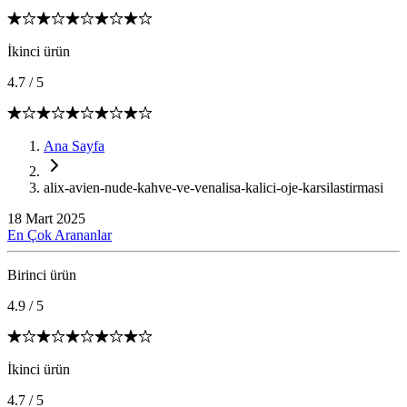
İkinci ürün
4.7
/
5
Ana Sayfa
alix-avien-nude-kahve-ve-venalisa-kalici-oje-karsilastirmasi
18 Mart 2025
En Çok Arananlar
Birinci ürün
4.9
/
5
İkinci ürün
4.7
/
5