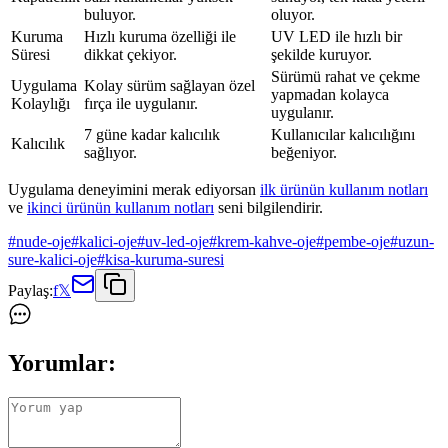
buluyor.
oluyor.
Kuruma
Hızlı kuruma özelliği ile
UV LED ile hızlı bir
Süresi
dikkat çekiyor.
şekilde kuruyor.
Sürümü rahat ve çekme
Uygulama
Kolay sürüm sağlayan özel
yapmadan kolayca
Kolaylığı
fırça ile uygulanır.
uygulanır.
7 güne kadar kalıcılık
Kullanıcılar kalıcılığını
Kalıcılık
sağlıyor.
beğeniyor.
Uygulama deneyimini merak ediyorsan
ilk ürünün kullanım notları
ve
ikinci ürünün kullanım notları
seni bilgilendirir.
#
nude-oje
#
kalici-oje
#
uv-led-oje
#
krem-kahve-oje
#
pembe-oje
#
uzun-
sure-kalici-oje
#
kisa-kuruma-suresi
Paylaş:
f
𝕏
Yorumlar: