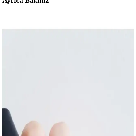
Ayrıca Bakınız
2025'te Flormar ile Ten Renginize Uygun 10
Muhteşem Oje Rengi
Ten renginize uygun Flormar oje renkleri ve seçim ipuçlarıyla
tarzınızı yansıtın. Hemen keşfedin!
Alix Avien Nude Pembe Oje 84 ve 85 Karşılaştırması
ve Özellikleri
Alix Avien'in 84 ve 85 numaralı nude pembe ojeleri yüksek
pigmentasyon, uzun kalıcılık ve hızlı kuruma özellikleriyle öne
çıkıyor. Her iki ürün de parlak görünüm ve Türkiye menşei ile
dikkat çekiyor.
Flormar Ten Rengine Uygun Oje Renkleri ve Stil
İpuçları Rehberi
Flormar’ın geniş renk yelpazesiyle ten rengine uygun oje seçimleri,
doğal güzelliği ön plana çıkarır ve stilinizi tamamlar. Nude, pastel ve
canlı tonlarla her tarz ve cilt tonuna uygun seçenekler burada.