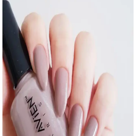
Flormar’ın geniş renk yelpazesiyle ten rengine uygun oje seçimleri,
doğal güzelliği ön plana çıkarır ve stilinizi tamamlar. Nude, pastel ve
canlı tonlarla her tarz ve cilt tonuna uygun seçenekler burada.
Flormar ile Ten Rengine Uygun 10 Oje Rengi ve
Moda Trendleri Hakkında Bilgiler
Ten rengine uygun Flormar oje renkleri ve modaya uygun seçimler
hakkında detaylı bilgiler, renk önerileri ve stil ipuçlarıyla kendinizi
en iyi şekilde ifade edin.
Mara Nude Oje Serisi 3'lü İstanbul: Doğal ve Şık
Tırnak Bakımı İçin İdeal Seçenekler
Mara Nude Oje Serisi, doğal ve parlak görünümlü üç renk
seçeneğiyle günlük kullanım için pratik ve şık tırnak bakımı sunar,
kolay uygulama ve uzun dayanıklılık sağlar.
Şeffaf Renkli Oje Kullanımıyla Doğal ve Parlak
Tırnaklara Ulaşma Yöntemleri
Şeffaf oje, doğal ve parlak tırnaklar için ideal, çeşitli formülleri ve