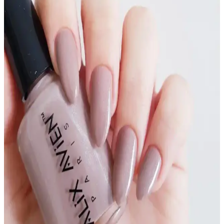
Flormar ile Ten Rengine Uygun 10 Oje Rengi ve
Moda Trendleri Hakkında Bilgiler
Ten rengine uygun Flormar oje renkleri ve modaya uygun seçimler
hakkında detaylı bilgiler, renk önerileri ve stil ipuçlarıyla kendinizi
en iyi şekilde ifade edin.
Mara Nude Oje Serisi 3'lü İstanbul: Doğal ve Şık
Tırnak Bakımı İçin İdeal Seçenekler
Mara Nude Oje Serisi, doğal ve parlak görünümlü üç renk
seçeneğiyle günlük kullanım için pratik ve şık tırnak bakımı sunar,
kolay uygulama ve uzun dayanıklılık sağlar.
Şeffaf Renkli Oje Kullanımıyla Doğal ve Parlak
Tırnaklara Ulaşma Yöntemleri
Şeffaf oje, doğal ve parlak tırnaklar için ideal, çeşitli formülleri ve
uygulama teknikleriyle dayanıklı ve şık sonuçlar sağlar. Bakım
rutininize şıklık katın.
Sedefli Oje Trendleri ve Uygulama İpuçlarıyla Zarif