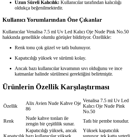
Uzun Süreli Kalıcılık:
Kullanıcılar tarafından kalıcılığı
oldukça beğenilmektedir.
Kullanıcı Yorumlarından Öne Çıkanlar
Kullanıcılar Venalisa 7.5 ml Uv Led Kalıcı Oje Nude Pink No.50
hakkında genellikle olumlu görüşler bildiriyor. Özellikle:
Renk tonu çok güzel ve tatlı bulunuyor.
Kapatıcılığı yüksek ve sürümü kolay.
Ancak bazı kullanıcılar kıvamının sıvı olduğunu ve ince
katmanlar halinde sürülmesi gerektiğini belirtmiştir.
Ürünlerin Özellik Karşılaştırması
Venalisa 7.5 ml Uv Led
Alix Avien Nude Kahve Oje
Özellik
Kalıcı Oje Nude Pink
86
No.50
Nude kahve tonları ile
Renk
Tatlı bir pembe tonudur.
zengin bir çeşitlilik sunar.
Kapatıcılığı yüksek, ancak
Yüksek kapatıcılık
Kapatıcılık
bazı kullanıcılar yüksek
sunuyor, tek katta yeterli