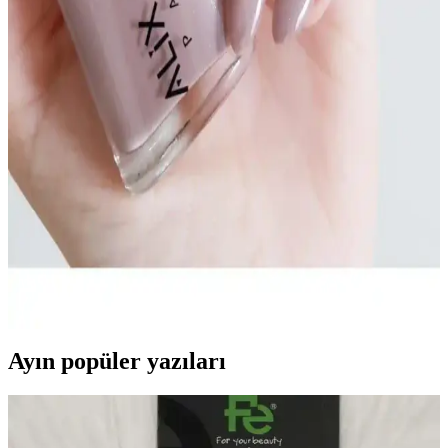
uygulama teknikleriyle dayanıklı ve şık sonuçlar sağlar. Bakım
rutininize şıklık katın.
Sedefli Oje Trendleri ve Uygulama İpuçlarıyla Zarif
Tırnaklar
Sedefli oje, doğal parlaklık ve zarafet sunar. Uygulama teknikleri ve
tasarım önerileriyle şık ve bakımlı tırnaklara ulaşın, uygun fiyatlı
seçeneklerle tarzınızı tamamlayın.
Alix Avien Nude Kahve ve Pastel Nude Oje
Karşılaştırması: Hangisi Daha İyi Tercih Edilir?
Alix Avien Nude Kahve ve Pastel Nude Oje ürünlerinin
özelliklerini, kullanıcı yorumlarını ve karşılaştırmasını inceleyerek,
en uygun nude oje seçimini yapmanıza yardımcı oluyoruz.
Ayın popüler yazıları