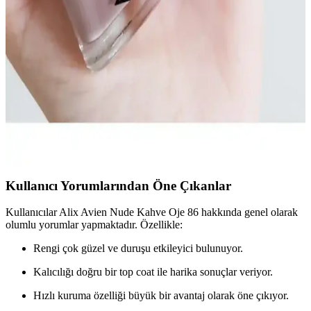
Tırnaklar
Sedefli oje, doğal parlaklık ve zarafet sunar. Uygulama teknikleri ve
tasarım önerileriyle şık ve bakımlı tırnaklara ulaşın, uygun fiyatlı
seçeneklerle tarzınızı tamamlayın.
Alix Avien Nude Kahve ve Pastel Nude Oje
Karşılaştırması: Hangisi Daha İyi Tercih Edilir?
Alix Avien Nude Kahve ve Pastel Nude Oje ürünlerinin
özelliklerini, kullanıcı yorumlarını ve karşılaştırmasını inceleyerek,
en uygun nude oje seçimini yapmanıza yardımcı oluyoruz.
Kullanıcı Yorumlarından Öne Çıkanlar
Kullanıcılar Alix Avien Nude Kahve Oje 86 hakkında genel olarak
olumlu yorumlar yapmaktadır. Özellikle:
Rengi çok güzel ve duruşu etkileyici bulunuyor.
Kalıcılığı doğru bir top coat ile harika sonuçlar veriyor.
Hızlı kuruma özelliği büyük bir avantaj olarak öne çıkıyor.