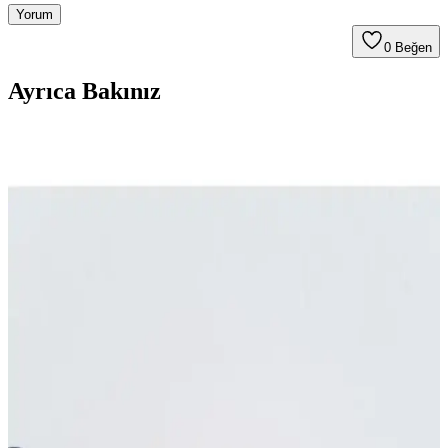
Yorum
0
Beğen
Ayrıca Bakınız
2025'te Flormar ile Ten Renginize Uygun 10
Muhteşem Oje Rengi
Ten renginize uygun Flormar oje renkleri ve seçim ipuçlarıyla
tarzınızı yansıtın. Hemen keşfedin!
Alix Avien Nude Pembe Oje 84 ve 85 Karşılaştırması
ve Özellikleri
Alix Avien'in 84 ve 85 numaralı nude pembe ojeleri yüksek
pigmentasyon, uzun kalıcılık ve hızlı kuruma özellikleriyle öne
çıkıyor. Her iki ürün de parlak görünüm ve Türkiye menşei ile
dikkat çekiyor.
Flormar Ten Rengine Uygun Oje Renkleri ve Stil
İpuçları Rehberi