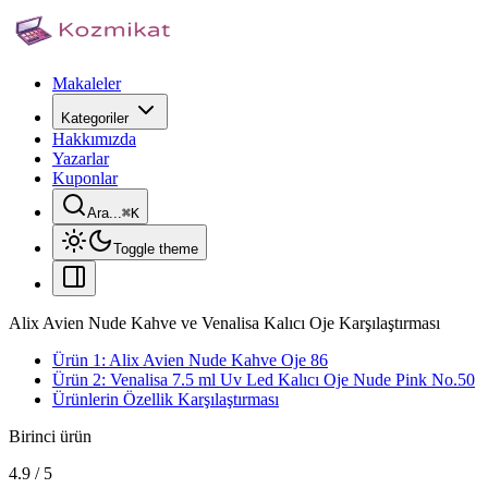
Makaleler
Kategoriler
Hakkımızda
Yazarlar
Kuponlar
Ara...
⌘
K
Toggle theme
Alix Avien Nude Kahve ve Venalisa Kalıcı Oje Karşılaştırması
Ürün 1: Alix Avien Nude Kahve Oje 86
Ürün 2: Venalisa 7.5 ml Uv Led Kalıcı Oje Nude Pink No.50
Ürünlerin Özellik Karşılaştırması
Birinci ürün
4.9
/
5