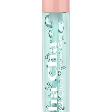
Kalın ve zor şekillenen kaşlar için piyasadaki kaş jelleri genellikle
yetersiz kalıyor. Kaş laminasyonu ve alternatif ürünlerle güçlü tutuş
sağlama yöntemleri inceleniyor.
2025 Güncel En İyi Kaş Sabitleyici Markaları ve
Ürünleri Rehberi
2025'in en iyi kaş sabitleyici ürünleri ve markalarıyla, doğal ve
bakımlı kaşlara ulaşmanın ipuçlarını öğrenin. Kalıcılık ve doğal
görünüm için doğru seçimleri yapın.
Pnkre ve Rise and Shine Kaş Sabitleyicileri
Karşılaştırması: Hangi Ürün Sizin İçin Uygun
İki popüler kaş sabitleyici olan Pnkre ve Rise and Shine'ı
karşılaştırıyoruz. Kalıcılık, kullanım kolaylığı ve kullanıcı
yorumlarıyla, sizin için en uygun seçeneği belirlemenize yardımcı
oluyoruz.
NYX ve POP Beauty Kaş Sabitleyicileri
Karşılaştırması: Hangi Ürün Daha İyi