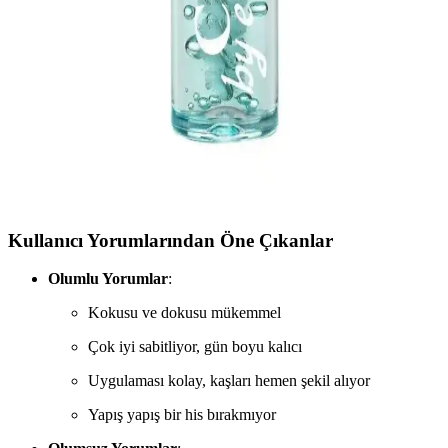
İki popüler kaş sabitleyici ürünü olan NYX ve POP Beauty'nin
özellikleri, kullanıcı yorumları ve karşılaştırmasıyla, doğal ve kalıcı
kaş makyajı için en uygun seçeneği keşfedin.
Cha Cha By Eva Brow Gel: Hafif Yapısıyla Doğal
ve Uzun Süre Sabit Kaş ve Kirpik Ürünü
Cha Cha By Eva Brow Gel, hafif yapısı ve doğal içerikleriyle kaş
ve kirpiklerinizi gün boyu sabit tutar, hacim kazandırır ve sağlıklı
görünüm sağlar.
Kullanıcı Yorumlarından Öne Çıkanlar
Olumlu Yorumlar
:
Kokusu ve dokusu mükemmel
Çok iyi sabitliyor, gün boyu kalıcı
Uygulaması kolay, kaşları hemen şekil alıyor
Yapış yapış bir his bırakmıyor