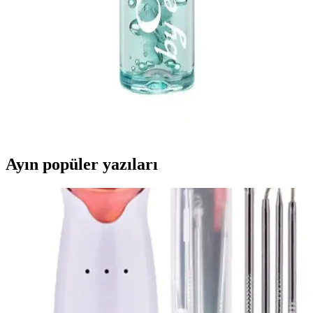
İki popüler kaş sabitleyici ürünü olan NYX ve POP Beauty'nin
özellikleri, kullanıcı yorumları ve karşılaştırmasıyla, doğal ve kalıcı
kaş makyajı için en uygun seçeneği keşfedin.
Cha Cha By Eva Brow Gel: Hafif Yapısıyla Doğal
ve Uzun Süre Sabit Kaş ve Kirpik Ürünü
Cha Cha By Eva Brow Gel, hafif yapısı ve doğal içerikleriyle kaş
ve kirpiklerinizi gün boyu sabit tutar, hacim kazandırır ve sağlıklı
görünüm sağlar.
Ayın popüler yazıları