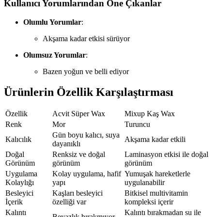
Kullanıcı Yorumlarından Öne Çıkanlar
Olumlu Yorumlar
:
Akşama kadar etkisi sürüyor
Olumsuz Yorumlar
:
Bazen yoğun ve belli ediyor
Ürünlerin Özellik Karşılaştırması
Özellik
Acvit Süper Wax
Mixup Kaş Wax
Renk
Mor
Turuncu
Gün boyu kalıcı, suya
Kalıcılık
Akşama kadar etkili
dayanıklı
Doğal
Renksiz ve doğal
Laminasyon etkisi ile doğal
Görünüm
görünüm
görünüm
Uygulama
Kolay uygulama, hafif
Yumuşak hareketlerle
Kolaylığı
yapı
uygulanabilir
Besleyici
Kaşları besleyici
Bitkisel multivitamin
İçerik
özelliği var
kompleksi içerir
Kalıntı
Kalıntı bırakmadan su ile
Beyazlık bırakmıyor