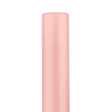
Kaş Sabitleyici Nedir ve En İyi Kullanım Yöntemleri
Nelerdir
Kaş sabitleyici ürünler, kaşların gün boyu şeklini korumasını sağlar,
doğal ve düzenli görünüm kazandırır, makyaj dayanıklılığını artırır
ve çeşitli formüllerle farklı ihtiyaçlara cevap verir.
Kas Sabitleyici Kullanımı ve Doğru Uygulama
Yöntemleri Rehberi
Kas sabitleyiciler, yüz ve vücut hatlarını şekillendirmek için
kullanılır. Doğru uygulama ve dikkat edilmesi gerekenler ile doğal
ve kalıcı sonuçlar sağlar.
Profesyonel Göz Makyajı Seti Loreal ve Maybelline
Ürünleri ile Mükemmel Görünüm
Loreal ve Maybelline'in yenilikçi ürünleriyle göz makyajında
mükemmelliği yakalayın. Uzun kirpikler ve sabit kaşlar sağlayan set,
günlük ve özel kullanıma uygun, kalıcı ve doğal görünümler sunar.
Kalın ve Zorlu Kaşlar İçin Şeffaf ve Güçlü
Tutuculuğa Sahip Kaş Jelleri Çözümleri