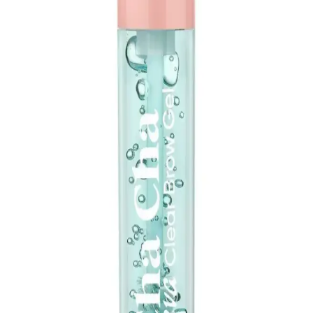
Kalın ve zor şekillenen kaşlar için piyasadaki kaş jelleri genellikle
yetersiz kalıyor. Kaş laminasyonu ve alternatif ürünlerle güçlü tutuş
sağlama yöntemleri inceleniyor.
2025 Güncel En İyi Kaş Sabitleyici Markaları ve
Ürünleri Rehberi
2025'in en iyi kaş sabitleyici ürünleri ve markalarıyla, doğal ve
bakımlı kaşlara ulaşmanın ipuçlarını öğrenin. Kalıcılık ve doğal
görünüm için doğru seçimleri yapın.
Pnkre ve Rise and Shine Kaş Sabitleyicileri
Karşılaştırması: Hangi Ürün Sizin İçin Uygun
İki popüler kaş sabitleyici olan Pnkre ve Rise and Shine'ı
karşılaştırıyoruz. Kalıcılık, kullanım kolaylığı ve kullanıcı
yorumlarıyla, sizin için en uygun seçeneği belirlemenize yardımcı
oluyoruz.
NYX ve POP Beauty Kaş Sabitleyicileri
Karşılaştırması: Hangi Ürün Daha İyi