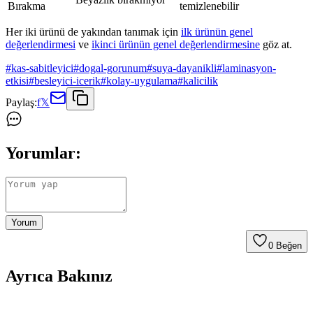
Bırakma
temizlenebilir
Her iki ürünü de yakından tanımak için
ilk ürünün genel
değerlendirmesi
ve
ikinci ürünün genel değerlendirmesine
göz at.
#
kas-sabitleyici
#
dogal-gorunum
#
suya-dayanikli
#
laminasyon-
etkisi
#
besleyici-icerik
#
kolay-uygulama
#
kalicilik
Paylaş:
f
𝕏
Yorumlar:
Yorum
0
Beğen
Ayrıca Bakınız