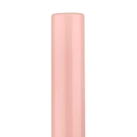
Kaş Sabitleyici Nedir ve En İyi Kullanım Yöntemleri
Nelerdir
Kaş sabitleyici ürünler, kaşların gün boyu şeklini korumasını sağlar,
doğal ve düzenli görünüm kazandırır, makyaj dayanıklılığını artırır
ve çeşitli formüllerle farklı ihtiyaçlara cevap verir.
Kas Sabitleyici Kullanımı ve Doğru Uygulama
Yöntemleri Rehberi
Kas sabitleyiciler, yüz ve vücut hatlarını şekillendirmek için
kullanılır. Doğru uygulama ve dikkat edilmesi gerekenler ile doğal
ve kalıcı sonuçlar sağlar.
Profesyonel Göz Makyajı Seti Loreal ve Maybelline
Ürünleri ile Mükemmel Görünüm
Loreal ve Maybelline'in yenilikçi ürünleriyle göz makyajında
mükemmelliği yakalayın. Uzun kirpikler ve sabit kaşlar sağlayan set,
günlük ve özel kullanıma uygun, kalıcı ve doğal görünümler sunar.
Kalın ve Zorlu Kaşlar İçin Şeffaf ve Güçlü
Tutuculuğa Sahip Kaş Jelleri Çözümleri